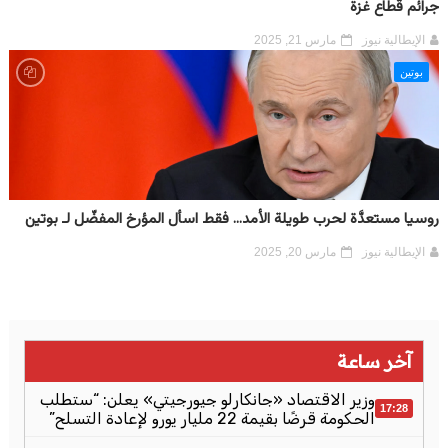
جرائم قطاع غزة
الإيطالية نيوز
مارس 21, 2025
بوتين
روسيا مستعدَّة لحرب طويلة الأمد... فقط اسأل المؤرخ المفضّل لـ بوتين
الإيطالية نيوز
مارس 20, 2025
آخر ساعة
وزير الاقتصاد «جانكارلو جيورجيتي» يعلن: “ستطلب
17:28
الحكومة قرضًا بقيمة 22 مليار يورو لإعادة التسلح”