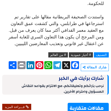
للحكومة.
واستندت الصحيفة البريطانية مقالها على تقارير تم
استرجاعها في طرابلس، والتي كشفت عمق التعاون
مع العقيد معمر القدافي أكثر مما كان يعرف من قبل.
ومن المرجح أن يكون هذا التعاون السري للغاية أسفر
عن اعتقال غير قانوني وتعذيب المعارضين الليبيين.
التصنيف
# أخبار عمودية
# من العالم
S
P
L
P
W
T
X
F
h
r
i
i
h
e
a
شارك المقالة
a
i
n
n
a
l
c
r
n
k
t
t
e
e
شارك برأيك في الخبر
e
t
e
e
s
g
b
d
r
A
r
o
نرحب بآرائكم وتعليقاتكم، مع الالتزام بقواعد النقاش
I
e
p
a
o
المسؤول واحترام الآخرين.
n
s
p
m
k
t
مقالات متقاربة
قـــراءة المزيد