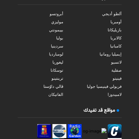
ألطو أديجي
أبروتسو
أومبريا
موليزي
بازيليكاتا
بييمونتي
كالابريا
بوليا
كامبانيا
سردينيا
إيميليا رومانيا
لومبارديا
لاتسيو
ليغوريا
صقلية
توسكانا
فينيتو
ترينتينو
فريولي فينيسيا جوليا
ڤالي داوُستا
لامبيدوزا
الفاتيكان
مواقع قد تفيدك