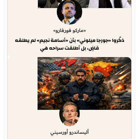
«ماركو فورفارو»
ذكّروا «جورجا ميلوني» بأن «أسامة نجيم» لم يطلقه
قاضٍ، بل أطلقت سراحه هي
أليساندرو أورسيني