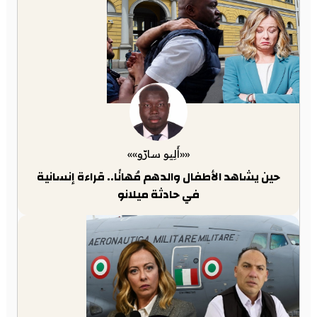
««أَلِيو سارّو»»
حين يشاهد الأطفال والدهم مُهانًا.. قراءة إنسانية
في حادثة ميلانو