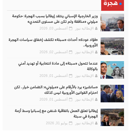
هجرة
وزير الخارجية الإسباني ينتقد إيطاليا بسبب الهجرة: حكومة
ميلوني «منافقة ولم تكن على مستوى التحدي»
الإيطالية نيوز
أغسطس 03, 2026
«فؤاد عودة»: أحداث «سبتة» تكشف إخفاق سياسات الهجرة
الأوروبية..
الإيطالية نيوز
أغسطس 02, 2026
عندما تتحول «سبتة» إلى مادة انتخابية أو تهديد أمني
بالوكالة
الإيطالية نيوز
أغسطس 01, 2026
«سانشيز» يرد بالأرقام على «ميلوني»: التضامن خيار.. لكن
احترام القوانين الأوروبية ليس كذلك
الإيطالية نيوز
أغسطس 01, 2026
إيطاليا تعلق العمل باتفاقية شنغن مع إسبانيا وسط أزمة
الهجرة في سبتة
الإيطالية نيوز
يوليو 31, 2026