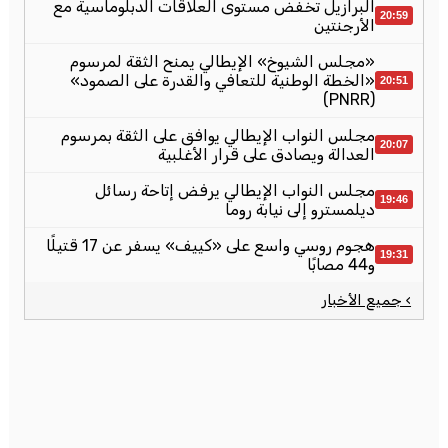
البرازيل تخفض مستوى العلاقات الدبلوماسية مع
20:59
الأرجنتين
«مجلس الشيوخ» الإيطالي يمنح الثقة لمرسوم
«الخطة الوطنية للتعافي والقدرة على الصمود»
20:51
(PNRR)
مجلس النواب الإيطالي يوافق على الثقة بمرسوم
20:07
العدالة ويصادق على قرار الأغلبية
مجلس النواب الإيطالي يرفض إتاحة رسائل
19:46
ديلمسترو إلى نيابة روما
هجوم روسي واسع على «كييف» يسفر عن 17 قتيلًا
19:31
و44 مصابًا
› جميع الأخبار