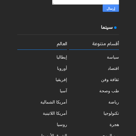
سينما
أقسام متنوعة
العالم
سياسة
إيطاليا
اقتصاد
أوروبا
ثقافة وفن
إفريقيا
طب وصحة
آسيا
رياضة
أمريكا الشمالية
تكنولوجيا
أمريكا اللاتينية
هجرة
روسيا
من المهجر
الشرق الأوسط