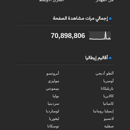
إجمالي مرات مشاهدة الصفحة
70,898,806
أقاليم إيطاليا
ألطو أديجي
أبروتسو
أومبريا
موليزي
بازيليكاتا
بييمونتي
كالابريا
بوليا
كامبانيا
سردينيا
إيميليا رومانيا
لومبارديا
لاتسيو
ليغوريا
صقلية
توسكانا