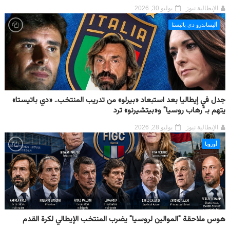
الإيطالية نيوز
يوليو 30, 2026
أليساندرو دي باتيستا
جدل في إيطاليا بعد استبعاد «بيرلو» من تدريب المنتخب.. «دي باتيستا»
يتهم بـ"رهاب روسيا" و«بيتشيرنو» ترد
الإيطالية نيوز
يوليو 28, 2026
أوروبا
هوس ملاحقة "الموالين لروسيا" يضرب المنتخب الإيطالي لكرة القدم