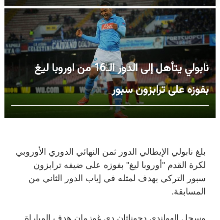
نابولي يتأهل إلى الدور الـ16 من اوروبا ليغ
بفوزه على ترابزون سبور
بلغ نابولي الإيطالي الدور ثمن النهائي الدوري الأوروبي
لكرة القدم "أوروبا ليغ" بفوزه على ضيفه ترابزون
سبور التركي بهدف لمثله في إياب الدور الثاني من
المسابقة.
وسجل الهولندي دجوناثان دي غوزمان هدف المباراة