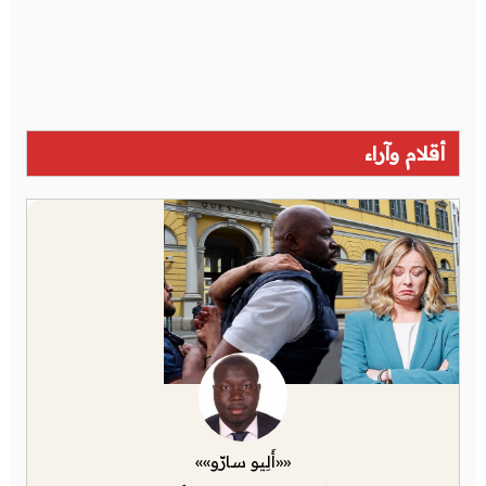
أقلام وآراء
««أَلِيو سارّو»»