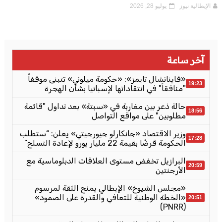
الإيطالية نيوز
يوليو 28, 2026
آخر ساعة
«فاينانشال تايمز»: «حكومة ميلوني» تتبنى موقفاً
19:23
"منافقاً" في انتقاداتها لإسبانيا بشأن الهجرة
حالة ذعر بين مغاربة في «سبتة» بعد تداول "قائمة
18:56
مطلوبين" على مواقع التواصل
وزير الاقتصاد «جانكارلو جيورجيتي» يعلن: “ستطلب
17:28
الحكومة قرضًا بقيمة 22 مليار يورو لإعادة التسلح”
البرازيل تخفض مستوى العلاقات الدبلوماسية مع
20:59
الأرجنتين
«مجلس الشيوخ» الإيطالي يمنح الثقة لمرسوم
«الخطة الوطنية للتعافي والقدرة على الصمود»
20:51
(PNRR)