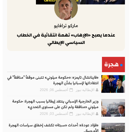
ماركو ترافايو
عندما يصبح «الإرهاب» تهمة انتقائية في الخطاب
السياسي الإيطالي
هجرة
«فاينانشال تايمز»: «حكومة ميلوني» تتبنى موقفاً "منافقاً" في
انتقاداتها لإسبانيا بشأن الهجرة
الإيطالية نيوز
أغسطس 06, 2026
وزير الخارجية الإسباني ينتقد إيطاليا بسبب الهجرة: حكومة
ميلوني «منافقة ولم تكن على مستوى التحدي»
الإيطالية نيوز
أغسطس 03, 2026
«فؤاد عودة»: أحداث «سبتة» تكشف إخفاق سياسات الهجرة
الأوروبية..