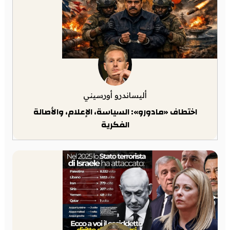
أليساندرو أورسيني
اختطاف «مادورو»: السياسة، الإعلام، والأصالة
الفكرية