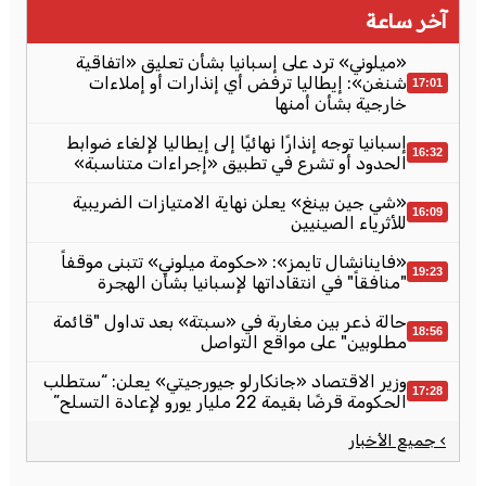
آخر ساعة
«ميلوني» ترد على إسبانيا بشأن تعليق «اتفاقية
شنغن»: إيطاليا ترفض أي إنذارات أو إملاءات
17:01
خارجية بشأن أمنها
إسبانيا توجه إنذارًا نهائيًا إلى إيطاليا لإلغاء ضوابط
16:32
الحدود أو تشرع في تطبيق «إجراءات متناسبة»
«شي جين بينغ» يعلن نهاية الامتيازات الضريبية
16:09
للأثرياء الصينيين
«فاينانشال تايمز»: «حكومة ميلوني» تتبنى موقفاً
19:23
"منافقاً" في انتقاداتها لإسبانيا بشأن الهجرة
حالة ذعر بين مغاربة في «سبتة» بعد تداول "قائمة
18:56
مطلوبين" على مواقع التواصل
وزير الاقتصاد «جانكارلو جيورجيتي» يعلن: “ستطلب
17:28
الحكومة قرضًا بقيمة 22 مليار يورو لإعادة التسلح”
› جميع الأخبار