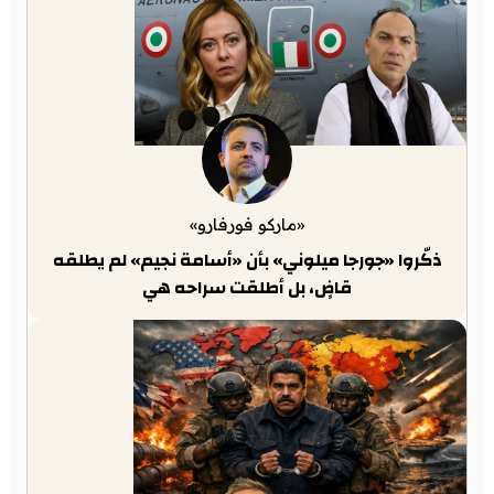
«ماركو فورفارو»
ذكّروا «جورجا ميلوني» بأن «أسامة نجيم» لم يطلقه
قاضٍ، بل أطلقت سراحه هي