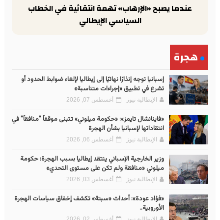
عندما يصبح «الإرهاب» تهمة انتقائية في الخطاب
السياسي الإيطالي
هجرة
إسبانيا توجه إنذارًا نهائيًا إلى إيطاليا لإلغاء ضوابط الحدود أو
تشرع في تطبيق «إجراءات متناسبة»
الإيطالية نيوز
أغسطس 07, 2026
«فاينانشال تايمز»: «حكومة ميلوني» تتبنى موقفاً "منافقاً" في
انتقاداتها لإسبانيا بشأن الهجرة
الإيطالية نيوز
أغسطس 06, 2026
وزير الخارجية الإسباني ينتقد إيطاليا بسبب الهجرة: حكومة
ميلوني «منافقة ولم تكن على مستوى التحدي»
الإيطالية نيوز
أغسطس 03, 2026
«فؤاد عودة»: أحداث «سبتة» تكشف إخفاق سياسات الهجرة
الأوروبية..
الإيطالية نيوز
أغسطس 02, 2026