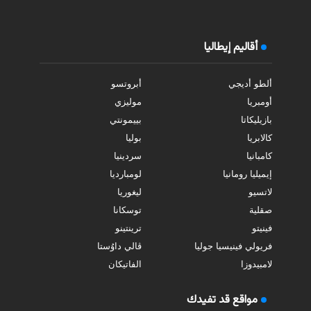
أقاليم إيطاليا
ألطو أديجي
أبروتسو
أومبريا
موليزي
بازيليكاتا
بييمونتي
كالابريا
بوليا
كامبانيا
سردينيا
إيميليا رومانيا
لومبارديا
لاتسيو
ليغوريا
صقلية
توسكانا
فينيتو
ترينتينو
فريولي فينيسيا جوليا
ڤالي داوُستا
لامبيدوزا
الفاتيكان
مواقع قد تفيدك