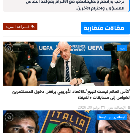
نرحب بآرائكم وتعليقاتكم، مع الالتزام بقواعد النقاش
I
e
p
a
o
المسؤول واحترام الآخرين.
n
s
p
m
k
t
مقالات متقاربة
قـــراءة المزيد
أوروبا
"كأس العالم ليست للبيع"..الاتحاد الأوروبي يرفض دخول المستثمرين
الخواص إلى مسابقات «الفيفا»
الإيطالية نيوز
يوليو 30, 2026
أليساندرو دي باتيستا