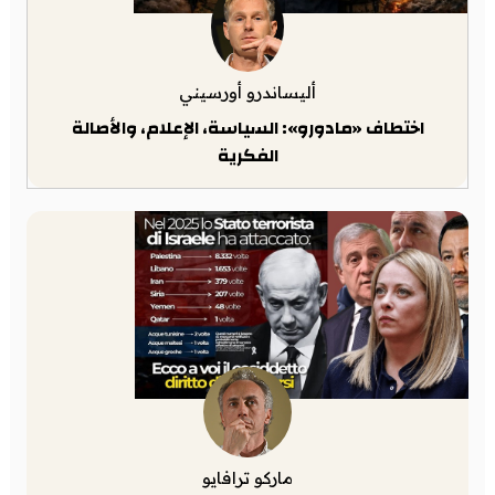
أليساندرو أورسيني
اختطاف «مادورو»: السياسة، الإعلام، والأصالة
الفكرية
ماركو ترافايو