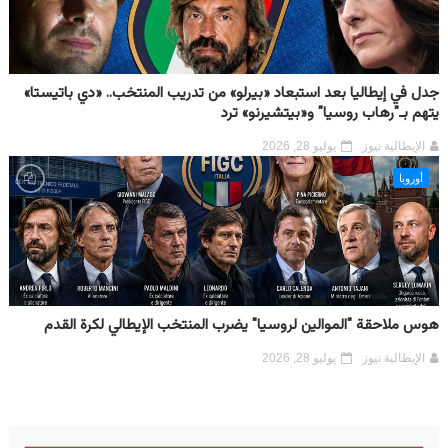
جدل في إيطاليا بعد استبعاد «بيرلو» من تدريب المنتخب.. «دي باتيستا»
يتهم بـ"رهاب روسيا" و«بيتشيرنو» ترد
الإيطالية نيوز
يوليو 28, 2026
أوروبا
هوس ملاحقة "الموالين لروسيا" يضرب المنتخب الإيطالي لكرة القدم
الإيطالية نيوز
يوليو 28, 2026