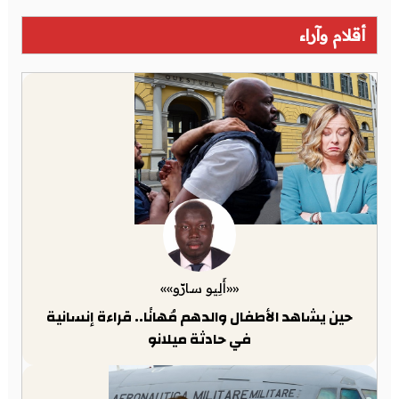
أقلام وآراء
««أَلِيو سارّو»»
حين يشاهد الأطفال والدهم مُهانًا.. قراءة إنسانية
في حادثة ميلانو