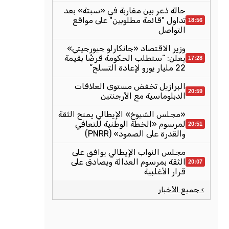
حالة ذعر بين مغاربة في «سبتة» بعد
تداول "قائمة مطلوبين" على مواقع
18:56
التواصل
وزير الاقتصاد «جانكارلو جيورجيتي»
يعلن: “ستطلب الحكومة قرضًا بقيمة
17:28
22 مليار يورو لإعادة التسلح”
البرازيل تخفض مستوى العلاقات
20:59
الدبلوماسية مع الأرجنتين
«مجلس الشيوخ» الإيطالي يمنح الثقة
لمرسوم «الخطة الوطنية للتعافي
20:51
والقدرة على الصمود» (PNRR)
مجلس النواب الإيطالي يوافق على
الثقة بمرسوم العدالة ويصادق على
20:07
قرار الأغلبية
› جميع الأخبار