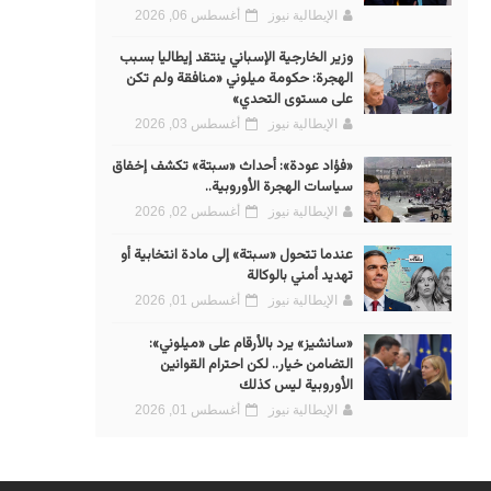
الإيطالية نيوز
أغسطس 06, 2026
وزير الخارجية الإسباني ينتقد إيطاليا بسبب
الهجرة: حكومة ميلوني «منافقة ولم تكن
على مستوى التحدي»
الإيطالية نيوز
أغسطس 03, 2026
«فؤاد عودة»: أحداث «سبتة» تكشف إخفاق
سياسات الهجرة الأوروبية..
الإيطالية نيوز
أغسطس 02, 2026
عندما تتحول «سبتة» إلى مادة انتخابية أو
تهديد أمني بالوكالة
الإيطالية نيوز
أغسطس 01, 2026
«سانشيز» يرد بالأرقام على «ميلوني»:
التضامن خيار.. لكن احترام القوانين
الأوروبية ليس كذلك
الإيطالية نيوز
أغسطس 01, 2026