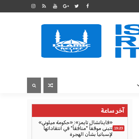
آخر ساعة
«فاينانشال تايمز»: «حكومة ميلوني»
تتبنى موقفاً "منافقاً" في انتقاداتها
19:23
لإسبانيا بشأن الهجرة