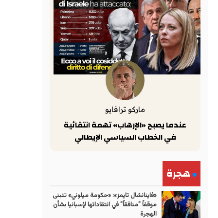
ماركو ترافايو
عندما يصبح «الإرهاب» تهمة انتقائية
في الخطاب السياسي الإيطالي
هجرة
«فاينانشال تايمز»: «حكومة ميلوني» تتبنى
موقفاً "منافقاً" في انتقاداتها لإسبانيا بشأن
الهجرة