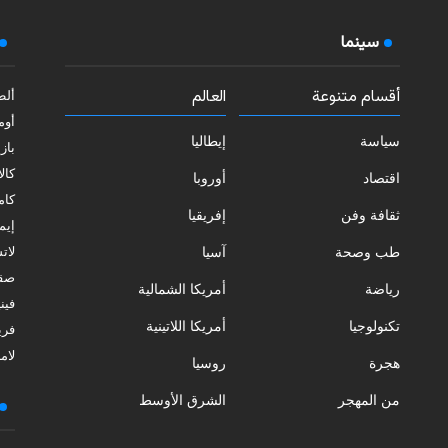
سينما
أقسام متنوعة
العالم
ألط
أوم
سياسة
إيطاليا
بازي
كالا
اقتصاد
أوروبا
كامب
ثقافة وفن
إفريقيا
إيمي
طب وصحة
آسيا
لات
صقل
رياضة
أمريكا الشمالية
فيني
تكنولوجيا
أمريكا اللاتينية
فري
لامب
هجرة
روسيا
من المهجر
الشرق الأوسط