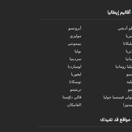
أقاليم إيطاليا
و أديجي
أبروتسو
بريا
موليزي
ليكاتا
بييمونتي
بريا
بوليا
انيا
سردينيا
ليا رومانيا
لومبارديا
سيو
ليغوريا
ية
توسكانا
تو
ترينتينو
ولي فينيسيا جوليا
ڤالي داوُستا
يدوزا
الفاتيكان
مواقع قد تفيدك