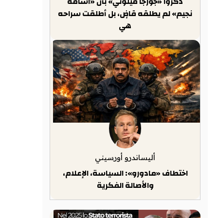
ذكّروا «جورجا ميلوني» بأن «أسامة
نجيم» لم يطلقه قاضٍ، بل أطلقت سراحه
هي
أليساندرو أورسيني
اختطاف «مادورو»: السياسة، الإعلام،
والأصالة الفكرية