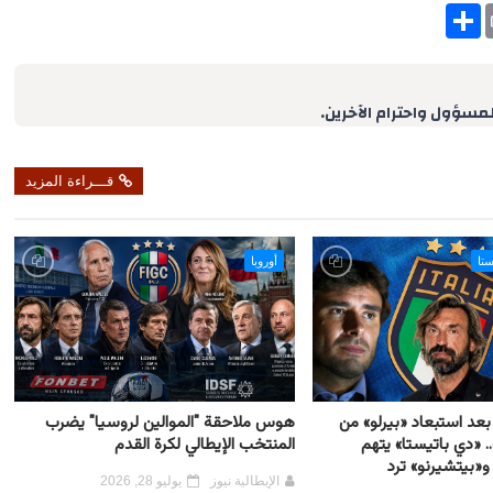
S
h
a
r
e
لمسؤول واحترام الآخرين.
قـــراءة المزيد
ستا
أوروبا
بعد استبعاد «بيرلو» من
هوس ملاحقة "الموالين لروسيا" يضرب
 «دي باتيستا» يتهم
المنتخب الإيطالي لكرة القدم
و«بيتشيرنو» ترد
الإيطالية نيوز
يوليو 28, 2026