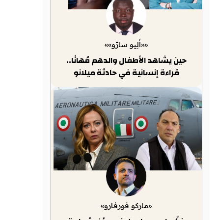
««أَلِيو سارّو»»
حين يشاهد الأطفال والدهم مُهانًا..
قراءة إنسانية في حادثة ميلانو
«ماركو فورفارو»