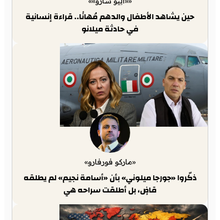
««أَلِيو سارّو»»
حين يشاهد الأطفال والدهم مُهانًا.. قراءة إنسانية
في حادثة ميلانو
«ماركو فورفارو»
ذكّروا «جورجا ميلوني» بأن «أسامة نجيم» لم يطلقه
قاضٍ، بل أطلقت سراحه هي