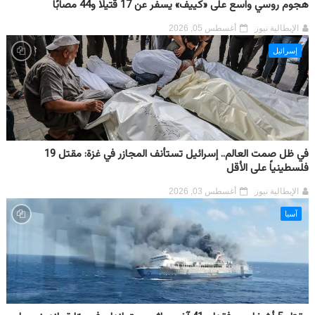
هجوم روسي واسع على «كييف» يسفر عن 17 قتيلًا و44 مصابًا
الإيطالية نيوز
أغسطس 05, 2026
إسرائيل
في ظل صمت العالم.. إسرائيل تستأنف المجازر في غزة: مقتل 19
فلسطينياً على الأقل
الإيطالية نيوز
أغسطس 03, 2026
آسيا