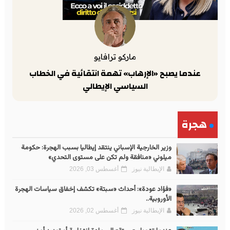
ماركو ترافايو
عندما يصبح «الإرهاب» تهمة انتقائية في الخطاب
السياسي الإيطالي
هجرة
وزير الخارجية الإسباني ينتقد إيطاليا بسبب الهجرة: حكومة
ميلوني «منافقة ولم تكن على مستوى التحدي»
الإيطالية نيوز
أغسطس 03, 2026
«فؤاد عودة»: أحداث «سبتة» تكشف إخفاق سياسات الهجرة
الأوروبية..
الإيطالية نيوز
أغسطس 02, 2026