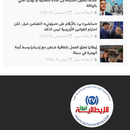
عندما تتحول «سبتة» إلى مادة انتخابية أو تهديد أمني
بالوكالة
الإيطالية نيوز
أغسطس 01, 2026
«سانشيز» يرد بالأرقام على «ميلوني»: التضامن خيار.. لكن
احترام القوانين الأوروبية ليس كذلك
الإيطالية نيوز
أغسطس 01, 2026
إيطاليا تعلق العمل باتفاقية شنغن مع إسبانيا وسط أزمة
الهجرة في سبتة
الإيطالية نيوز
يوليو 31, 2026