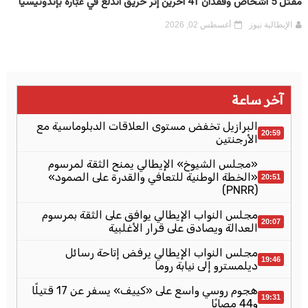
مقتل 5 أشخاص وفقدان 41 آخرين إثر حريق اندلع في عبّارة بإندونيسيا
الإيطالية نيوز
أغسطس 02, 2026
آخر ساعة
البرازيل تخفض مستوى العلاقات الدبلوماسية مع
20:59
الأرجنتين
«مجلس الشيوخ» الإيطالي يمنح الثقة لمرسوم
«الخطة الوطنية للتعافي والقدرة على الصمود»
20:51
(PNRR)
مجلس النواب الإيطالي يوافق على الثقة بمرسوم
20:07
العدالة ويصادق على قرار الأغلبية
مجلس النواب الإيطالي يرفض إتاحة رسائل
19:46
ديلمسترو إلى نيابة روما
هجوم روسي واسع على «كييف» يسفر عن 17 قتيلًا
19:31
و44 مصابًا