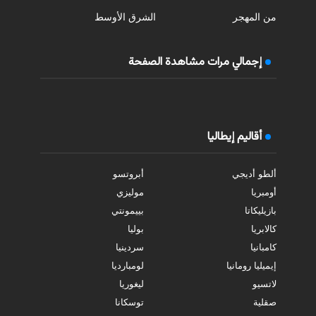
من المهجر
الشرق الأوسط
إجمالي مرات مشاهدة الصفحة
أقاليم إيطاليا
ألطو أديجي
أبروتسو
أومبريا
موليزي
بازيليكاتا
بييمونتي
كالابريا
بوليا
كامبانيا
سردينيا
إيميليا رومانيا
لومبارديا
لاتسيو
ليغوريا
صقلية
توسكانا