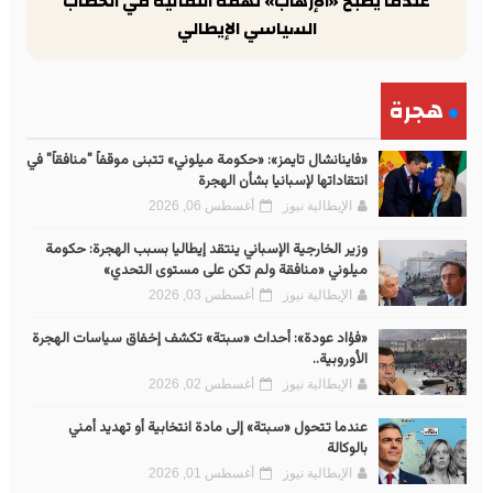
عندما يصبح «الإرهاب» تهمة انتقائية في الخطاب
السياسي الإيطالي
هجرة
«فاينانشال تايمز»: «حكومة ميلوني» تتبنى موقفاً "منافقاً" في
انتقاداتها لإسبانيا بشأن الهجرة
الإيطالية نيوز
أغسطس 06, 2026
وزير الخارجية الإسباني ينتقد إيطاليا بسبب الهجرة: حكومة
ميلوني «منافقة ولم تكن على مستوى التحدي»
الإيطالية نيوز
أغسطس 03, 2026
«فؤاد عودة»: أحداث «سبتة» تكشف إخفاق سياسات الهجرة
الأوروبية..
الإيطالية نيوز
أغسطس 02, 2026
عندما تتحول «سبتة» إلى مادة انتخابية أو تهديد أمني
بالوكالة
الإيطالية نيوز
أغسطس 01, 2026