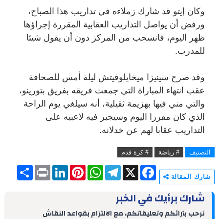
وكان إيتو قد شارك زملاءه في تداريب هذا الصباح،
ورفض أن يواصل التداريب العقابية المقررة إجراؤها
ظهر اليوم، فانسحب من المركز دون أن يقول شيئا
للمدرب.
وقد صرح سينيزا ميخايلوفيتش ليلة أمس للصحافة
عقب انتهاء المباراة التي جمعت فريقه بفريق بتورينو،
والتي مني فيها بهزيمة ثقيلية، أنه سيلغي يوم الراحة
الذي كان مقررا اليوم وسيجبر فيه لاعبيه على
التداريب عقابا لهم عن خدلانه.
التصنيف
# رياضة
# كرة قدم
S
P
L
P
W
T
X
F
h
r
i
i
h
e
a
شارك المقالة
a
i
n
n
a
l
c
r
n
k
t
t
e
e
شارك برأيك في الخبر
e
t
e
e
s
g
b
d
r
A
r
o
نرحب بآرائكم وتعليقاتكم، مع الالتزام بقواعد النقاش
I
e
p
a
o