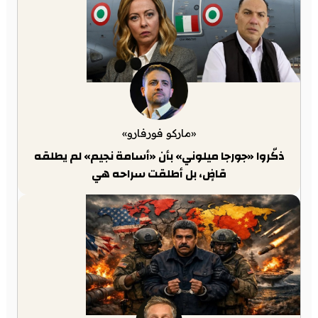
«ماركو فورفارو»
ذكّروا «جورجا ميلوني» بأن «أسامة نجيم» لم يطلقه
قاضٍ، بل أطلقت سراحه هي