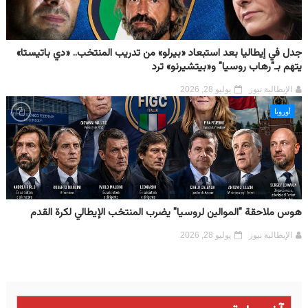
جدل في إيطاليا بعد استبعاد «بيرلو» من تدريب المنتخب.. «دي باتيستا»
يتهم بـ"رهاب روسيا" و«بيتشيرنو» ترد
الإيطالية نيوز
يوليو 28, 2026
أوروبا
هوس ملاحقة "الموالين لروسيا" يضرب المنتخب الإيطالي لكرة القدم
الإيطالية نيوز
يوليو 28, 2026