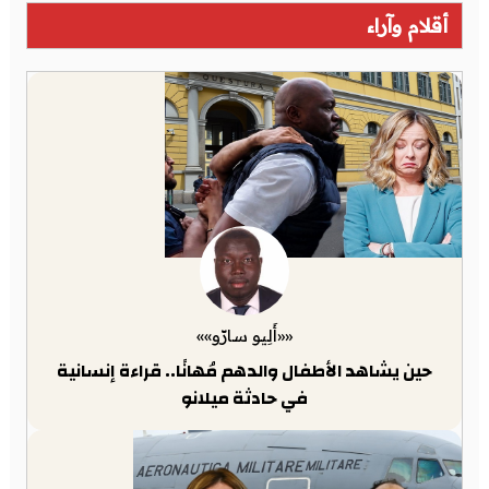
أقلام وآراء
««أَلِيو سارّو»»
حين يشاهد الأطفال والدهم مُهانًا.. قراءة إنسانية
في حادثة ميلانو