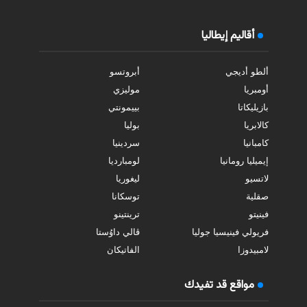
أقاليم إيطاليا
ألطو أديجي
أبروتسو
أومبريا
موليزي
بازيليكاتا
بييمونتي
كالابريا
بوليا
كامبانيا
سردينيا
إيميليا رومانيا
لومبارديا
لاتسيو
ليغوريا
صقلية
توسكانا
فينيتو
ترينتينو
فريولي فينيسيا جوليا
ڤالي داوُستا
لامبيدوزا
الفاتيكان
مواقع قد تفيدك