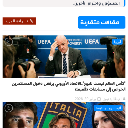
المسؤول واحترام الآخرين.
n
s
p
m
k
t
مقالات متقاربة
قـــراءة المزيد
أوروبا
"كأس العالم ليست للبيع"..الاتحاد الأوروبي يرفض دخول المستثمرين
الخواص إلى مسابقات «الفيفا»
الإيطالية نيوز
يوليو 30, 2026
أليساندرو دي باتيستا