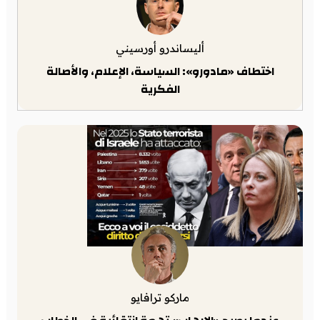
أليساندرو أورسيني
اختطاف «مادورو»: السياسة، الإعلام، والأصالة
الفكرية
ماركو ترافايو