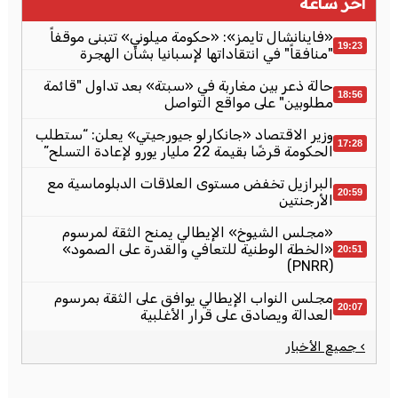
آخر ساعة
«فاينانشال تايمز»: «حكومة ميلوني» تتبنى موقفاً
19:23
"منافقاً" في انتقاداتها لإسبانيا بشأن الهجرة
حالة ذعر بين مغاربة في «سبتة» بعد تداول "قائمة
18:56
مطلوبين" على مواقع التواصل
وزير الاقتصاد «جانكارلو جيورجيتي» يعلن: “ستطلب
17:28
الحكومة قرضًا بقيمة 22 مليار يورو لإعادة التسلح”
البرازيل تخفض مستوى العلاقات الدبلوماسية مع
20:59
الأرجنتين
«مجلس الشيوخ» الإيطالي يمنح الثقة لمرسوم
«الخطة الوطنية للتعافي والقدرة على الصمود»
20:51
(PNRR)
مجلس النواب الإيطالي يوافق على الثقة بمرسوم
20:07
العدالة ويصادق على قرار الأغلبية
› جميع الأخبار