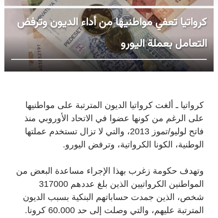
كرواتيا تعفي مواطنيها من أداء الديون وترفض
التعامل بعملة اليورو
كرواتيا ـ ألغت كرواتيا الديون المترتبة على مواطنيها
على الرغم من كونها عضوا في الاتحاد الأوروبي منذ
فاتح لوليو/تموز 2013، والتي لا تزال تستخدم عملتها
الوطنية، الكونا الكرواتية، وترفض اليورو.
وتهدف حكومة زغرب بهذا الإجراء مساعدة البعض من
المواطنين الكرواتيين الذين بلغ عددهم 317000
شخص، الذين جمدت حساباتهم البنكية بسبب الديون
المترتبة عليهم، والتي وصلت إلى حد 60.000 كرونا.