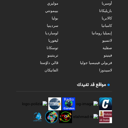
أومبريا
موليزي
بازيليكاتا
بييمونتي
كالابريا
بوليا
كامبانيا
سردينيا
إيميليا رومانيا
لومبارديا
لاتسيو
ليغوريا
صقلية
توسكانا
فينيتو
ترينتينو
فريولي فينيسيا جوليا
ڤالي داوُستا
لامبيدوزا
الفاتيكان
مواقع قد تفيدك