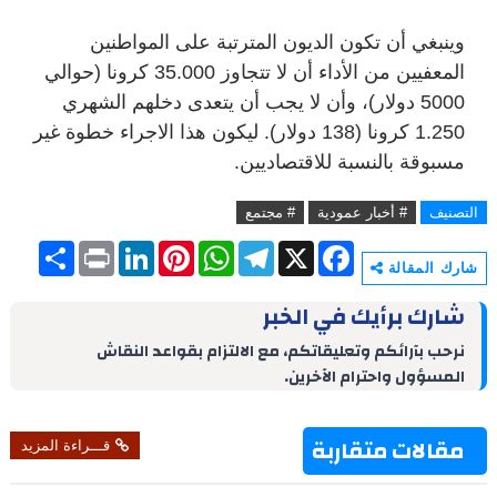
وينبغي أن تكون الديون المترتبة على المواطنين
المعفيين من الأداء أن لا تتجاوز 35.000 كرونا (حوالي
5000 دولار)، وأن لا يجب أن يتعدى دخلهم الشهري
1.250 كرونا (138 دولار). ليكون هذا الاجراء خطوة غير
مسبوقة بالنسبة للاقتصاديين.
التصنيف
# أخبار عمودية
# مجتمع
S
P
L
P
W
T
X
F
h
r
i
i
h
e
a
شارك المقالة
a
i
n
n
a
l
c
r
n
k
t
t
e
e
شارك برأيك في الخبر
e
t
e
e
s
g
b
d
r
A
r
o
نرحب بآرائكم وتعليقاتكم، مع الالتزام بقواعد النقاش
I
e
p
a
o
المسؤول واحترام الآخرين.
n
s
p
m
k
t
مقالات متقاربة
قـــراءة المزيد