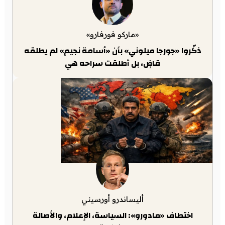
«ماركو فورفارو»
ذكّروا «جورجا ميلوني» بأن «أسامة نجيم» لم يطلقه
قاضٍ، بل أطلقت سراحه هي
أليساندرو أورسيني
اختطاف «مادورو»: السياسة، الإعلام، والأصالة