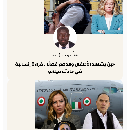
««أَلِيو سارّو»»
حين يشاهد الأطفال والدهم مُهانًا.. قراءة إنسانية
في حادثة ميلانو