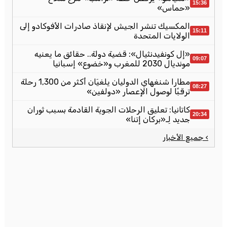
15:36
«حماس»
المكسيك تنشر الجيش لإنقاذ صادرات الأفوكادو إلى
15:11
الولايات المتحدة
«إل كونفيدنثيال»: قضية دولة.. حقائق ما يعنيه
09:07
مونديال 2030 للمغرب و«خضوع» إسبانيا
مطارا شنغهاي الدوليان يلغيَان أكثر من 1,300 رحلة
08:27
ترقبًا لوصول الإعصار «دولفين»
كاتانيا: تعليق الرحلات الجوية القادمة بسبب ثوران
20:34
جديد لِـ«بركان إتنا»
› جميع الأخبار