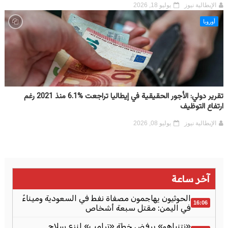
الإيطالية نيوز
يوليو 18, 2026
أوروبا
تقرير دولي: الأجور الحقيقية في إيطاليا تراجعت %6.1 منذ 2021 رغم
ارتفاع التوظيف
الإيطالية نيوز
يوليو 08, 2026
آخر ساعة
الحوثيون يهاجمون مصفاة نفط في السعودية وميناءً
16:06
في اليمن: مقتل سبعة أشخاص
«نتنياهو» يرفض خطة «ترامب» لنزع سلاح