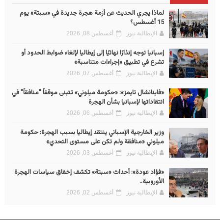
لماذا يجري الحديث عن أزمة هجرة جديدة في «سبتة» يوم
15 أغسطس؟
الإيطالية نيوز
أغسطس 08, 2026
إسبانيا توجه إنذارًا نهائيًا إلى إيطاليا لإلغاء ضوابط الحدود أو
تشرع في تطبيق «إجراءات متناسبة»
الإيطالية نيوز
أغسطس 07, 2026
«فاينانشال تايمز»: «حكومة ميلوني» تتبنى موقفاً "منافقاً" في
انتقاداتها لإسبانيا بشأن الهجرة
الإيطالية نيوز
أغسطس 06, 2026
وزير الخارجية الإسباني ينتقد إيطاليا بسبب الهجرة: حكومة
ميلوني «منافقة ولم تكن على مستوى التحدي»
الإيطالية نيوز
أغسطس 03, 2026
«فؤاد عودة»: أحداث «سبتة» تكشف إخفاق سياسات الهجرة
الأوروبية..
الإيطالية نيوز
أغسطس 02, 2026