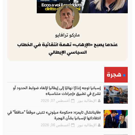
ماركو ترافايو
عندما يصبح «الإرهاب» تهمة انتقائية في الخطاب
السياسي الإيطالي
هجرة
إسبانيا توجه إنذارًا نهائيًا إلى إيطاليا لإلغاء ضوابط الحدود أو
تشرع في تطبيق «إجراءات متناسبة»
الإيطالية نيوز
أغسطس 07, 2026
«فاينانشال تايمز»: «حكومة ميلوني» تتبنى موقفاً "منافقاً" في
انتقاداتها لإسبانيا بشأن الهجرة
الإيطالية نيوز
أغسطس 06, 2026