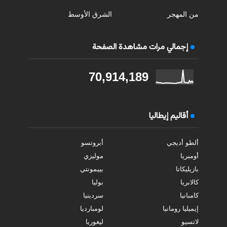
من المهجر
الشرق الأوسط
إجمالي مرات مشاهدة الصفحة
70,914,189
أقاليم إيطاليا
ألطو أديجي
أبروتسو
أومبريا
موليزي
بازيليكاتا
بييمونتي
كالابريا
بوليا
كامبانيا
سردينيا
إيميليا رومانيا
لومبارديا
لاتسيو
ليغوريا