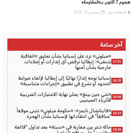
هجوم 7 أكتوبر بـ«المقاومة»
الإيطالية نيوز
ديسمبر 15, 2025
آخر ساعة
«ميلوني» ترد على إسبانيا بشأن تعليق «اتفاقية
شنغن»: إيطاليا ترفض أي إنذارات أو إملاءات
17:01
خارجية بشأن أمنها
إسبانيا توجه إنذارًا نهائيًا إلى إيطاليا لإلغاء ضوابط
16:32
الحدود أو تشرع في تطبيق «إجراءات متناسبة»
«شي جين بينغ» يعلن نهاية الامتيازات الضريبية
16:09
للأثرياء الصينيين
«فاينانشال تايمز»: «حكومة ميلوني» تتبنى موقفاً
19:23
"منافقاً" في انتقاداتها لإسبانيا بشأن الهجرة
حالة ذعر بين مغاربة في «سبتة» بعد تداول "قائمة
18:56
مطلوبين" على مواقع التواصل