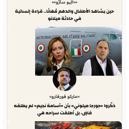
««أَلِيو سارّو»»
حين يشاهد الأطفال والدهم مُهانًا.. قراءة إنسانية
في حادثة ميلانو
«ماركو فورفارو»
ذكّروا «جورجا ميلوني» بأن «أسامة نجيم» لم يطلقه
قاضٍ، بل أطلقت سراحه هي