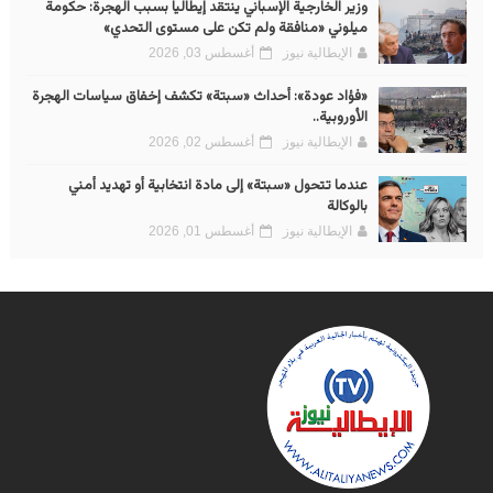
وزير الخارجية الإسباني ينتقد إيطاليا بسبب الهجرة: حكومة
ميلوني «منافقة ولم تكن على مستوى التحدي»
الإيطالية نيوز
أغسطس 03, 2026
«فؤاد عودة»: أحداث «سبتة» تكشف إخفاق سياسات الهجرة
الأوروبية..
الإيطالية نيوز
أغسطس 02, 2026
عندما تتحول «سبتة» إلى مادة انتخابية أو تهديد أمني
بالوكالة
الإيطالية نيوز
أغسطس 01, 2026