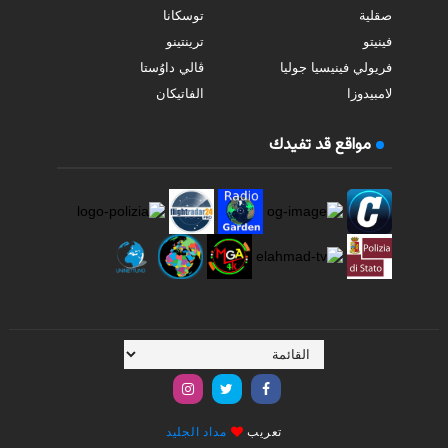
صقلية
توسكانا
فينيتو
ترينتينو
فريولي فينيسيا جوليا
ڤالي داوُستا
لامبيدوزا
الفاتيكان
مواقع قد تفيدك
تعريب
مداد الجليد