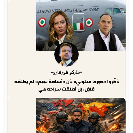
«ماركو فورفارو»
ذكّروا «جورجا ميلوني» بأن «أسامة نجيم» لم يطلقه
قاضٍ، بل أطلقت سراحه هي