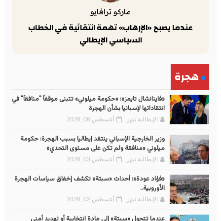
ماركو ترافايو
عندما يصبح «الإرهاب» تهمة انتقائية في الخطاب
السياسي الإيطالي
هجرة
«فاينانشال تايمز»: «حكومة ميلوني» تتبنى موقفاً "منافقاً" في
انتقاداتها لإسبانيا بشأن الهجرة
الإيطالية نيوز
أغسطس 06, 2026
وزير الخارجية الإسباني ينتقد إيطاليا بسبب الهجرة: حكومة
ميلوني «منافقة ولم تكن على مستوى التحدي»
الإيطالية نيوز
أغسطس 03, 2026
«فؤاد عودة»: أحداث «سبتة» تكشف إخفاق سياسات الهجرة
الأوروبية..
الإيطالية نيوز
أغسطس 02, 2026
عندما تتحول «سبتة» إلى مادة انتخابية أو تهديد أمني