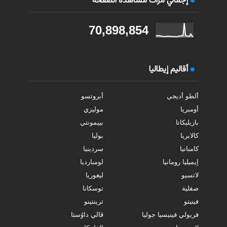
إجمالي مرات مشاهدة الصفحة
70,898,854
أقاليم إيطاليا
ألطو أديجي
أبروتسو
أومبريا
موليزي
بازيليكاتا
بييمونتي
كالابريا
بوليا
كامبانيا
سردينيا
إيميليا رومانيا
لومبارديا
لاتسيو
ليغوريا
صقلية
توسكانا
فينيتو
ترينتينو
فريولي فينيسيا جوليا
ڤالي داوُستا