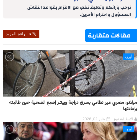
d
r
A
r
o
نرحب بآرائكم وتعليقاتكم، مع الالتزام بقواعد النقاش
I
e
p
a
o
المسؤول واحترام الآخرين.
n
s
p
m
k
t
مقالات متقاربة
قـــراءة المزيد
أوروبا
ميلانو: مصري غير نظامي يسرق دراجة ويبتـر إصبع الضحية حين طالبته
بإعادتها
الإيطالية نيوز
يناير 02, 2026
أوروبا