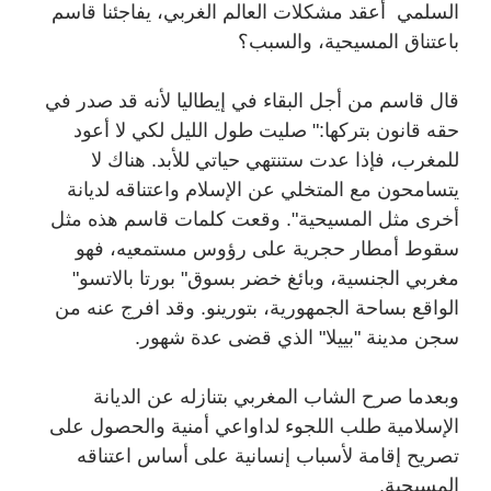
السلمي أعقد مشكلات العالم الغربي، يفاجئنا قاسم
باعتناق المسيحية، والسبب؟
قال قاسم من أجل البقاء في إيطاليا لأنه قد صدر في
حقه قانون بتركها:" صليت طول الليل لكي لا أعود
للمغرب، فإذا عدت ستنتهي حياتي للأبد. هناك لا
يتسامحون مع المتخلي عن الإسلام واعتناقه لديانة
أخرى مثل المسيحية". وقعت كلمات قاسم هذه مثل
سقوط أمطار حجرية على رؤوس مستمعيه، فهو
مغربي الجنسية، وبائغ خضر بسوق" بورتا بالاتسو"
الواقع بساحة الجمهورية، بتورينو. وقد افرج عنه من
سجن مدينة "بييلا" الذي قضى عدة شهور.
وبعدما صرح الشاب المغربي بتنازله عن الديانة
الإسلامية طلب اللجوء لداواعي أمنية والحصول على
تصريح إقامة لأسباب إنسانية على أساس اعتناقه
المسيحية.