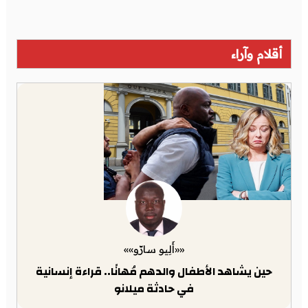
أقلام وآراء
««أَلِيو سارّو»»
حين يشاهد الأطفال والدهم مُهانًا.. قراءة إنسانية
في حادثة ميلانو