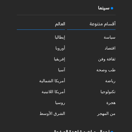
سينما
أقسام متنوعة
العالم
سياسة
إيطاليا
اقتصاد
أوروبا
ثقافة وفن
إفريقيا
طب وصحة
آسيا
رياضة
أمريكا الشمالية
تكنولوجيا
أمريكا اللاتينية
هجرة
روسيا
من المهجر
الشرق الأوسط