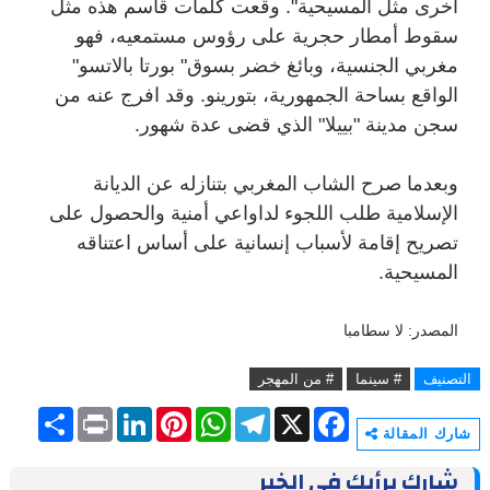
أخرى مثل المسيحية". وقعت كلمات قاسم هذه مثل
سقوط أمطار حجرية على رؤوس مستمعيه، فهو
مغربي الجنسية، وبائغ خضر بسوق" بورتا بالاتسو"
الواقع بساحة الجمهورية، بتورينو. وقد افرج عنه من
سجن مدينة "بييلا" الذي قضى عدة شهور.
وبعدما صرح الشاب المغربي بتنازله عن الديانة
الإسلامية طلب اللجوء لداواعي أمنية والحصول على
تصريح إقامة لأسباب إنسانية على أساس اعتناقه
المسيحية.
المصدر: لا سطامبا
التصنيف
# سينما
# من المهجر
S
P
L
P
W
T
X
F
h
r
i
i
h
e
a
شارك المقالة
a
i
n
n
a
l
c
r
n
k
t
t
e
e
شارك برأيك في الخبر
e
t
e
e
s
g
b