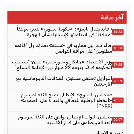
آخر ساعة
«فاينانشال تايمز»: «حكومة ميلوني» تتبنى موقفاً
19:23
"منافقاً" في انتقاداتها لإسبانيا بشأن الهجرة
حالة ذعر بين مغاربة في «سبتة» بعد تداول "قائمة
18:56
مطلوبين" على مواقع التواصل
وزير الاقتصاد «جانكارلو جيورجيتي» يعلن: “ستطلب
17:28
الحكومة قرضًا بقيمة 22 مليار يورو لإعادة التسلح”
البرازيل تخفض مستوى العلاقات الدبلوماسية مع
20:59
الأرجنتين
«مجلس الشيوخ» الإيطالي يمنح الثقة لمرسوم
«الخطة الوطنية للتعافي والقدرة على الصمود»
20:51
(PNRR)
مجلس النواب الإيطالي يوافق على الثقة بمرسوم
20:07
العدالة ويصادق على قرار الأغلبية
› جميع الأخبار