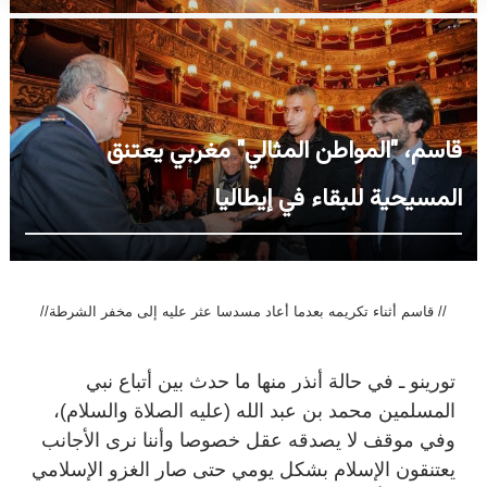
قاسم، "المواطن المثالي" مغربي يعتنق
المسيحية للبقاء في إيطاليا
//قاسم أثناء تكريمه بعدما أعاد مسدسا عثر عليه إلى مخفر الشرطة //
تورينو ـ في حالة أنذر منها ما حدث بين أتباع نبي
المسلمين محمد بن عبد الله (عليه الصلاة والسلام)،
وفي موقف لا يصدقه عقل خصوصا وأننا نرى الأجانب
يعتنقون الإسلام بشكل يومي حتى صار الغزو الإسلامي