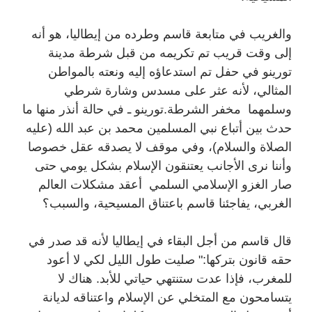
والغريب في متابعة قاسم وطرده من إيطاليا، هو أنه
إلى وقت قريب تم تكريمه من قبل شرطة مدينة
تورينو في حفل تم استدعاؤه إليه ونعته بالمواطن
المثالي، لأنه عثر على مسدس وشارة شرطي
وسلمهما مخفر الشرطة.تورينو ـ في حالة أنذر منها ما
حدث بين أتباع نبي المسلمين محمد بن عبد الله (عليه
الصلاة والسلام)، وفي موقف لا يصدقه عقل خصوصا
وأننا نرى الأجانب يعتنقون الإسلام بشكل يومي حتى
صار الغزو الإسلامي السلمي أعقد مشكلات العالم
الغربي، يفاجئنا قاسم باعتناق المسيحية، والسبب؟
قال قاسم من أجل البقاء في إيطاليا لأنه قد صدر في
حقه قانون بتركها:" صليت طول الليل لكي لا أعود
للمغرب، فإذا عدت ستنتهي حياتي للأبد. هناك لا
يتسامحون مع المتخلي عن الإسلام واعتناقه لديانة