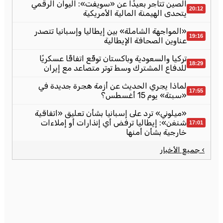
الصين تتاجر بعيدًا عن «سويفت»: اليوان الرقمي
20:12
يتحدى الهيمنة المالية الأمريكية
«المواجهة الشاملة» بين إيطاليا وإسبانيا تتصدر
19:16
عناوين الصحافة الإيطالية
تركيا والسعودية وباكستان توقّع اتفاقًا عسكريًا
18:29
للدفاع المشترك وسط توتر متصاعد مع إيران
لماذا يجري الحديث عن أزمة هجرة جديدة في
17:55
«سبتة» يوم 15 أغسطس؟
«ميلوني» ترد على إسبانيا بشأن تعليق «اتفاقية
شنغن»: إيطاليا ترفض أي إنذارات أو إملاءات
17:01
خارجية بشأن أمنها
› جميع الأخبار