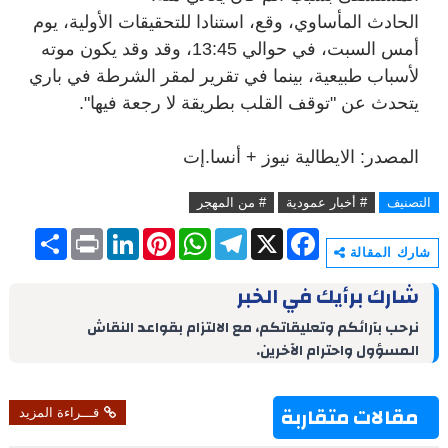
الحادث المأساوي، وقع، استنادا للتحقيقات الأولية، يوم
أمس السبت، في حوالي 13:45، وقد وقد يكون موته
لأسباب طبيعية، بينما في تقرير لمقر الشرطة في باري
يتحدث عن "توقف القلب بطريقة لا رجعة فيها".
المصدر: الايطالية نيوز + أنسا.إت
التصنيف
# أخبار عمودية
# من المهجر
S
P
L
P
W
T
X
F
h
r
i
i
h
e
a
شارك المقالة
a
i
n
n
a
l
c
r
n
k
t
t
e
e
شارك برأيك في الخبر
e
t
e
e
s
g
b
d
r
A
r
o
نرحب بآرائكم وتعليقاتكم، مع الالتزام بقواعد النقاش
I
e
p
a
o
المسؤول واحترام الآخرين.
n
s
p
m
k
t
مقالات متقاربة
قـــراءة المزيد