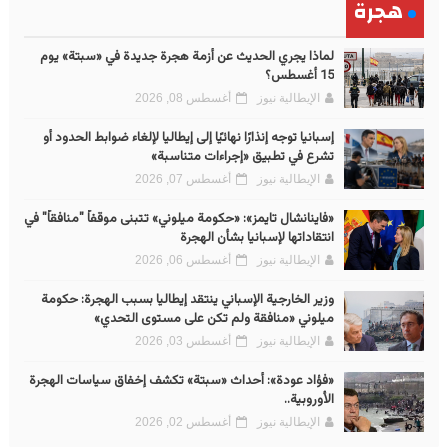
هجرة
لماذا يجري الحديث عن أزمة هجرة جديدة في «سبتة» يوم
15 أغسطس؟
الإيطالية نيوز
أغسطس 08, 2026
إسبانيا توجه إنذارًا نهائيًا إلى إيطاليا لإلغاء ضوابط الحدود أو
تشرع في تطبيق «إجراءات متناسبة»
الإيطالية نيوز
أغسطس 07, 2026
«فاينانشال تايمز»: «حكومة ميلوني» تتبنى موقفاً "منافقاً" في
انتقاداتها لإسبانيا بشأن الهجرة
الإيطالية نيوز
أغسطس 06, 2026
وزير الخارجية الإسباني ينتقد إيطاليا بسبب الهجرة: حكومة
ميلوني «منافقة ولم تكن على مستوى التحدي»
الإيطالية نيوز
أغسطس 03, 2026
«فؤاد عودة»: أحداث «سبتة» تكشف إخفاق سياسات الهجرة
الأوروبية..
الإيطالية نيوز
أغسطس 02, 2026