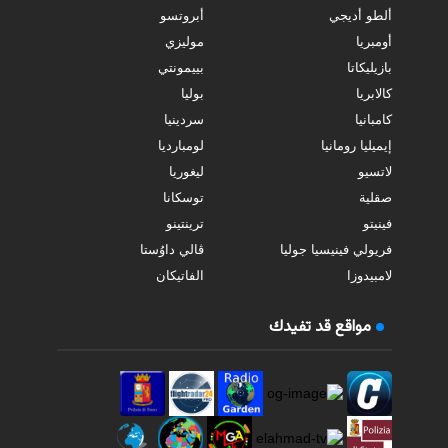
ألطو أديجي
أبروتسو
أومبريا
موليزي
بازيليكاتا
بييمونتي
كالابريا
بوليا
كامبانيا
سردينيا
إيميليا رومانيا
لومبارديا
لاتسيو
ليغوريا
صقلية
توسكانا
فينيتو
ترينتينو
فريولي فينيسيا جوليا
ڤالي داوُستا
لامبيدوزا
الفاتيكان
مواقع قد تفيدك