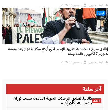
الإيطالية نيوز
ديسمبر 16, 2025
أوروبا
إطلاق سراح «محمد شاهين»: الإمام الذي أُودِع مركز احتجاز بعد وصفه
هجوم 7 أكتوبر بـ«المقاومة»
الإيطالية نيوز
ديسمبر 15, 2025
آخر ساعة
كاتانيا: تعليق الرحلات الجوية القادمة بسبب ثوران
20:34
جديد لِـ«بركان إتنا»