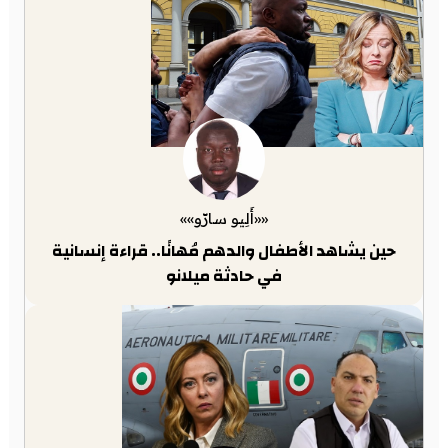
««أَلِيو سارّو»»
حين يشاهد الأطفال والدهم مُهانًا.. قراءة إنسانية
في حادثة ميلانو