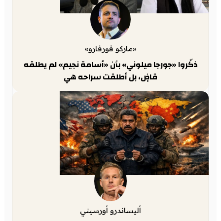
«ماركو فورفارو»
ذكّروا «جورجا ميلوني» بأن «أسامة نجيم» لم يطلقه
قاضٍ، بل أطلقت سراحه هي
أليساندرو أورسيني