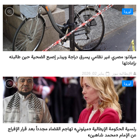
أوروبا
ميلانو: مصري غير نظامي يسرق دراجة ويبتـر إصبع الضحية حين طالبته
بإعادتها
الإيطالية نيوز
يناير 02, 2026
أوروبا
رئسية الحكومة الإيطالية «ميلوني» تهاجم القضاء مجدداً بعد قرار الإفراج
عن الإمام «محمد شاهين»