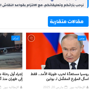
d
r
A
r
o
نرحب بآرائكم وتعليقاتكم، مع الالتزام بقواعد النقاش ا
I
e
p
a
o
n
s
p
m
k
t
مقالات متقاربة
بوتين
إيران
روسيا مستعدَّة لحرب طويلة الأمد... فقط
إجراء أول رحلة 
اسأل المؤرخ المفضّل لـ بوتين
إلى طهران منذ أ
الإيطالية نيوز
مارس 20, 2025
الإيطالية نيوز