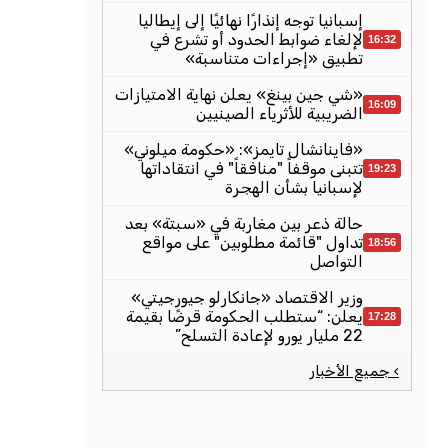
إسبانيا توجه إنذارًا نهائيًا إلى إيطاليا
لإلغاء ضوابط الحدود أو تشرع في
16:32
تطبيق «إجراءات متناسبة»
«شي جين بينغ» يعلن نهاية الامتيازات
16:09
الضريبية للأثرياء الصينيين
«فاينانشال تايمز»: «حكومة ميلوني»
تتبنى موقفاً "منافقاً" في انتقاداتها
19:23
لإسبانيا بشأن الهجرة
حالة ذعر بين مغاربة في «سبتة» بعد
تداول "قائمة مطلوبين" على مواقع
18:56
التواصل
وزير الاقتصاد «جانكارلو جيورجيتي»
يعلن: “ستطلب الحكومة قرضًا بقيمة
17:28
22 مليار يورو لإعادة التسلح”
› جميع الأخبار