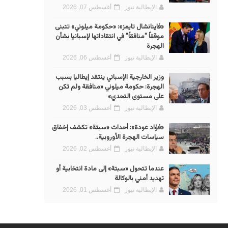
الإيطالية نيوز
أغسطس 07, 2026
«فاينانشال تايمز»: «حكومة ميلوني» تتبنى
موقفاً "منافقاً" في انتقاداتها لإسبانيا بشأن
الهجرة
الإيطالية نيوز
أغسطس 06, 2026
وزير الخارجية الإسباني ينتقد إيطاليا بسبب
الهجرة: حكومة ميلوني «منافقة ولم تكن
على مستوى التحدي»
الإيطالية نيوز
أغسطس 03, 2026
«فؤاد عودة»: أحداث «سبتة» تكشف إخفاق
سياسات الهجرة الأوروبية..
الإيطالية نيوز
أغسطس 02, 2026
عندما تتحول «سبتة» إلى مادة انتخابية أو
تهديد أمني بالوكالة
الإيطالية نيوز
أغسطس 01, 2026