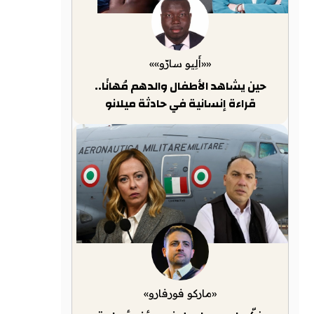
««أَلِيو سارّو»»
حين يشاهد الأطفال والدهم مُهانًا..
قراءة إنسانية في حادثة ميلانو
«ماركو فورفارو»