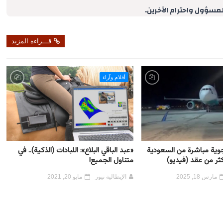
لمسؤول واحترام الآخرين.
قـــراءة المزيد
أقلام وآراء
جوية مباشرة من السعودية
«عبد الباقي البلاع»: اللبادات (الذكية).. في
كثر من عقد (فيديو)
متناول الجميع!
مارس 18, 2025
الإيطالية نيوز
مايو 20, 2021