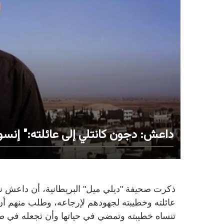
داعش: دجون كانتلي إلى عائلته:" إنسو
ذكرت صحيفة "ديلي ميل" البريطانية، أن داعش نش
عائلته وخطيبته لجهودهم لإرجاعه، وطلب منهم أن
تنساه خطيبته وتمضي في حياتها وأن تجعله في ط