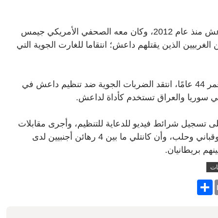
وأوضحت الصحيفة، أن جون كانتلي في قبضة داعش منذ عام 2012، وكان معه الصحفي الأمريكي جيمس
الغربيين الذين يقتلهم داعش؛ انتقاما للغارت الجوية التي
ولفتت الصحيفة، إلى أن جون كانتلي البالغ من العمر 44 عامًا، انتقد الضربات الجوية ضد تنظيم داعش في
ي سوريا والعراق تستخدم كأداة لداعش.
 تسجيل شرائط فيديو للدعاية للتنظيم، وأجرى مقابلات
مع المقاتلين، ونشرت له فيديوهات في الموصل وقباني وحلب، وأن كانتلي ما بين 4 رهائن أجنبيين لدى
نهم بريطانيان.
ات
S
h
a
r
e