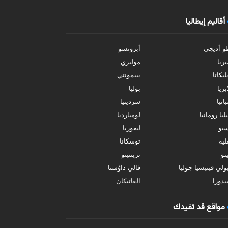
أقاليم إيطاليا
و أديجي
أبروتسو
بريا
موليزي
ليكاتا
بييمونتي
بريا
بوليا
انيا
سردينيا
ليا رومانيا
لومبارديا
سيو
ليغوريا
ية
توسكانا
تو
ترينتينو
ولي فينيسيا جوليا
ڤالي داوُستا
يدوزا
الفاتيكان
مواقع قد تفيدك