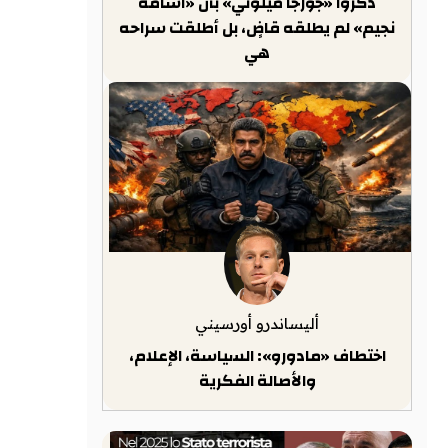
ذكّروا «جورجا ميلوني» بأن «أسامة
نجيم» لم يطلقه قاضٍ، بل أطلقت سراحه
هي
أليساندرو أورسيني
اختطاف «مادورو»: السياسة، الإعلام،
والأصالة الفكرية