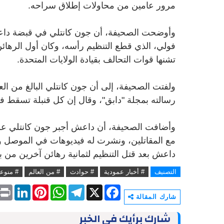
مرور عامين من محاولات إطلاق سراحه.
فولي، الذي قطع التنظيم رأسه، وكان أول الرهائن 
تشنها قوات التحالف بقيادة الولايات المتحدة.
رسالته بمجلة "دابق"، وقال إن كل قنبلة تسقط ف
وأضافت الصحيفة، أن داعش أجبر جون كانتلي على
داعش بعد قتل التنظيم لثمانية رهائن آخرين من بي
التصنيف
# أخبار عمودية
# حوادث
# من العالم
# منوع
P
L
P
W
T
X
F
r
i
i
h
e
a
شارك المقالة
i
n
n
a
l
c
n
k
t
t
e
e
شارك برأيك في الخبر
t
e
e
s
g
b