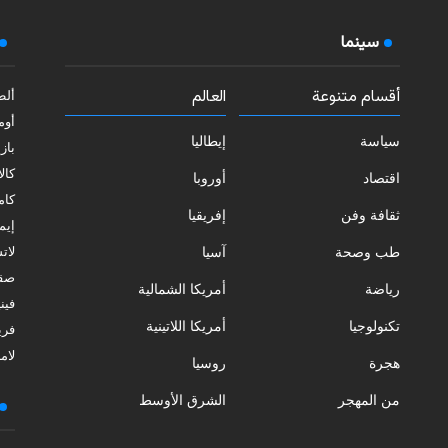
سينما
أقسام متنوعة
العالم
ألط
أوم
سياسة
إيطاليا
بازي
كالا
اقتصاد
أوروبا
كامب
ثقافة وفن
إفريقيا
إيمي
طب وصحة
آسيا
لات
صقل
رياضة
أمريكا الشمالية
فيني
تكنولوجيا
أمريكا اللاتينية
فري
لامب
هجرة
روسيا
من المهجر
الشرق الأوسط