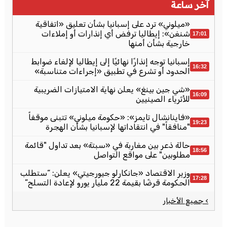
آخر ساعة
«ميلوني» ترد على إسبانيا بشأن تعليق «اتفاقية
شنغن»: إيطاليا ترفض أي إنذارات أو إملاءات
17:01
خارجية بشأن أمنها
إسبانيا توجه إنذارًا نهائيًا إلى إيطاليا لإلغاء ضوابط
16:32
الحدود أو تشرع في تطبيق «إجراءات متناسبة»
«شي جين بينغ» يعلن نهاية الامتيازات الضريبية
16:09
للأثرياء الصينيين
«فاينانشال تايمز»: «حكومة ميلوني» تتبنى موقفاً
19:23
"منافقاً" في انتقاداتها لإسبانيا بشأن الهجرة
حالة ذعر بين مغاربة في «سبتة» بعد تداول "قائمة
18:56
مطلوبين" على مواقع التواصل
وزير الاقتصاد «جانكارلو جيورجيتي» يعلن: “ستطلب
17:28
الحكومة قرضًا بقيمة 22 مليار يورو لإعادة التسلح”
› جميع الأخبار