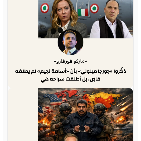
«ماركو فورفارو»
ذكّروا «جورجا ميلوني» بأن «أسامة نجيم» لم يطلقه
قاضٍ، بل أطلقت سراحه هي