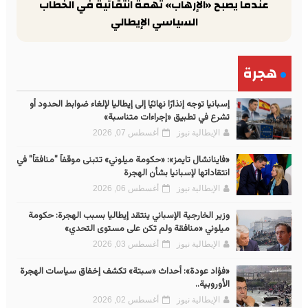
عندما يصبح «الإرهاب» تهمة انتقائية في الخطاب
السياسي الإيطالي
هجرة
إسبانيا توجه إنذارًا نهائيًا إلى إيطاليا لإلغاء ضوابط الحدود أو
تشرع في تطبيق «إجراءات متناسبة»
الإيطالية نيوز
أغسطس 07, 2026
«فاينانشال تايمز»: «حكومة ميلوني» تتبنى موقفاً "منافقاً" في
انتقاداتها لإسبانيا بشأن الهجرة
الإيطالية نيوز
أغسطس 06, 2026
وزير الخارجية الإسباني ينتقد إيطاليا بسبب الهجرة: حكومة
ميلوني «منافقة ولم تكن على مستوى التحدي»
الإيطالية نيوز
أغسطس 03, 2026
«فؤاد عودة»: أحداث «سبتة» تكشف إخفاق سياسات الهجرة
الأوروبية..
الإيطالية نيوز
أغسطس 02, 2026