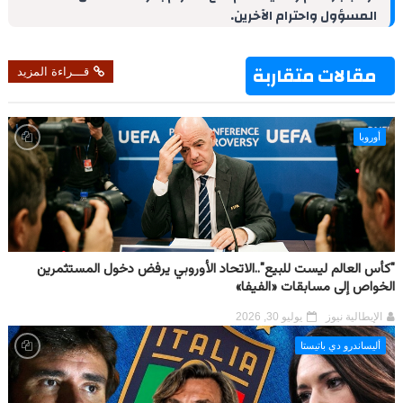
المسؤول واحترام الآخرين.
n
s
p
m
k
t
مقالات متقاربة
قـــراءة المزيد
أوروبا
"كأس العالم ليست للبيع"..الاتحاد الأوروبي يرفض دخول المستثمرين
الخواص إلى مسابقات «الفيفا»
الإيطالية نيوز
يوليو 30, 2026
أليساندرو دي باتيستا