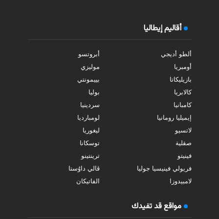
أقاليم إيطاليا
ألطو أديجي
أبروتسو
أومبريا
موليزي
بازيليكاتا
بييمونتي
كالابريا
بوليا
كامبانيا
سردينيا
إيميليا رومانيا
لومبارديا
لاتسيو
ليغوريا
صقلية
توسكانا
فينيتو
ترينتينو
فريولي فينيسيا جوليا
ڤالي داوُستا
لامبيدوزا
الفاتيكان
مواقع قد تفيدك