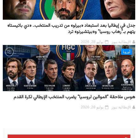
جدل في إيطاليا بعد استبعاد «بيرلو» من تدريب المنتخب.. «دي باتيستا»
يتهم بـ"رهاب روسيا" و«بيتشيرنو» ترد
الإيطالية نيوز
يوليو 28, 2026
أوروبا
هوس ملاحقة "الموالين لروسيا" يضرب المنتخب الإيطالي لكرة القدم
الإيطالية نيوز
يوليو 28, 2026