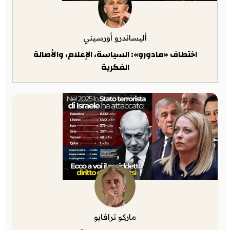
أليساندرو أورسيني
اختطاف «مادورو»: السياسة، الإعلام، والأصالة
الفكرية
ماركو ترافايو