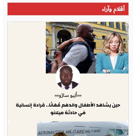
أقلام وآراء
««أَلِيو سارّو»»
حين يشاهد الأطفال والدهم مُهانًا.. قراءة إنسانية
في حادثة ميلانو