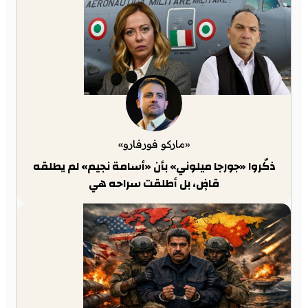
«ماركو فورفارو»
ذكّروا «جورجا ميلوني» بأن «أسامة نجيم» لم يطلقه
قاضٍ، بل أطلقت سراحه هي