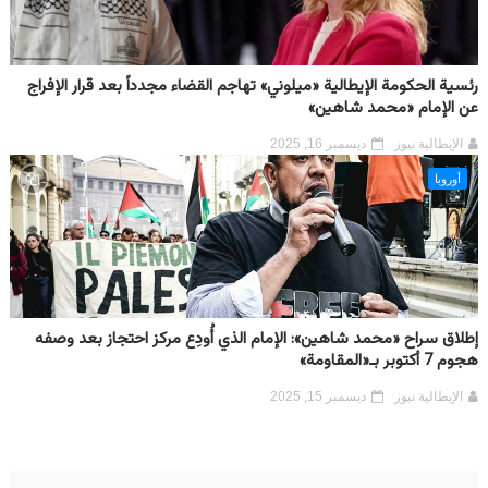
رئسية الحكومة الإيطالية «ميلوني» تهاجم القضاء مجدداً بعد قرار الإفراج
عن الإمام «محمد شاهين»
الإيطالية نيوز
ديسمبر 16, 2025
أوروبا
إطلاق سراح «محمد شاهين»: الإمام الذي أُودِع مركز احتجاز بعد وصفه
هجوم 7 أكتوبر بـ«المقاومة»
الإيطالية نيوز
ديسمبر 15, 2025