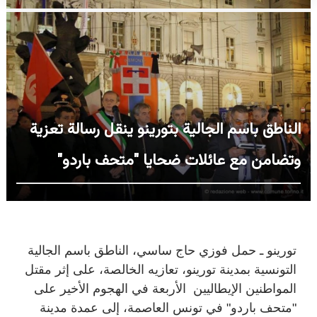
الناطق باسم الجالية بتورينو ينقل رسالة تعزية
وتضامن مع عائلات ضحايا "متحف باردو"
تورينو ـ حمل فوزي حاج ساسي، الناطق باسم الجالية
التونسية بمدينة تورينو، تعازيه الخالصة، على إثر مقتل
المواطنين الإيطاليين الأربعة في الهجوم الأخير على
"متحف باردو" في تونس العاصمة، إلى عمدة مدينة