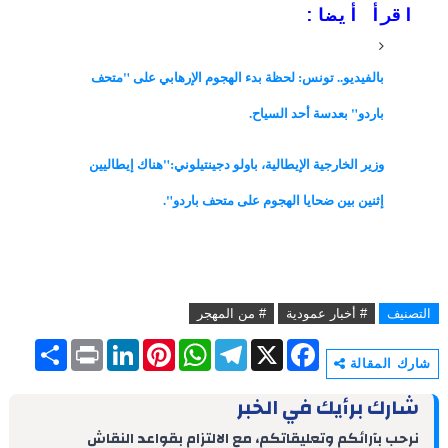
اقرأ أيضا:
بالفيديو.. تونس: لحظة بدء الهجوم الإرهابي على "متحف
باردو" بعدسة أحد السياح.
وزير الخارجية الإيطالية، باولو دجينتيلوني:"هناك إيطاليين
إثنين بين ضحايا الهجوم على متحف باردو".
التصنيف
# أخبار عمودية
# من المهجر
S
P
L
P
W
T
X
F
h
r
i
i
h
e
a
شارك المقالة
a
i
n
n
a
l
c
r
n
k
t
t
e
e
شارك برأيك في الخبر
e
t
e
e
s
g
b
d
r
A
r
o
نرحب بآرائكم وتعليقاتكم، مع الالتزام بقواعد النقاش
I
e
p
a
o