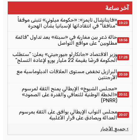
آخر ساعة
«فاينانشال تايمز»: «حكومة ميلوني» تتبنى موقفاً
19:23
"منافقاً" في انتقاداتها لإسبانيا بشأن الهجرة
حالة ذعر بين مغاربة في «سبتة» بعد تداول "قائمة
18:56
مطلوبين" على مواقع التواصل
وزير الاقتصاد «جانكارلو جيورجيتي» يعلن: “ستطلب
17:28
الحكومة قرضًا بقيمة 22 مليار يورو لإعادة التسلح”
البرازيل تخفض مستوى العلاقات الدبلوماسية مع
20:59
الأرجنتين
«مجلس الشيوخ» الإيطالي يمنح الثقة لمرسوم
«الخطة الوطنية للتعافي والقدرة على الصمود»
20:51
(PNRR)
مجلس النواب الإيطالي يوافق على الثقة بمرسوم
20:07
العدالة ويصادق على قرار الأغلبية
› جميع الأخبار