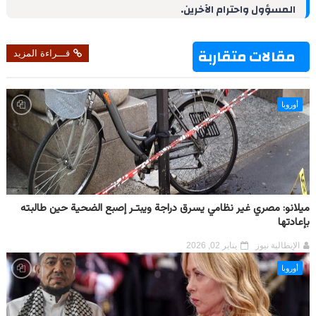
المسؤول واحترام الآخرين.
n
s
p
m
k
t
مقالات متقاربة
قـــراءة المزيد
أوروبا
ميلانو: مصري غير نظامي يسرق دراجة ويبتـر إصبع الضحية حين طالبته
بإعادتها
الإيطالية نيوز
يناير 02, 2026
أوروبا