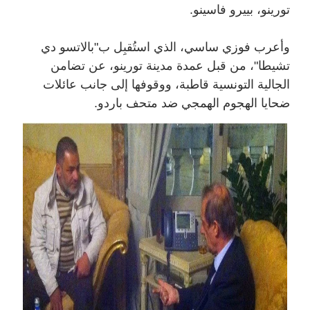
تورينو، بييرو فاسينو.
وأعرب فوزي ساسي، الذي استُقبِل ب"بالاتسو دي
تشيطا"، من قبل عمدة مدينة تورينو، عن تضامن
ا
لجالية التونسية قاطبة، ووقوفها إلى جانب عائلات
ضحايا الهجوم الهمجي ضد متحف باردو.