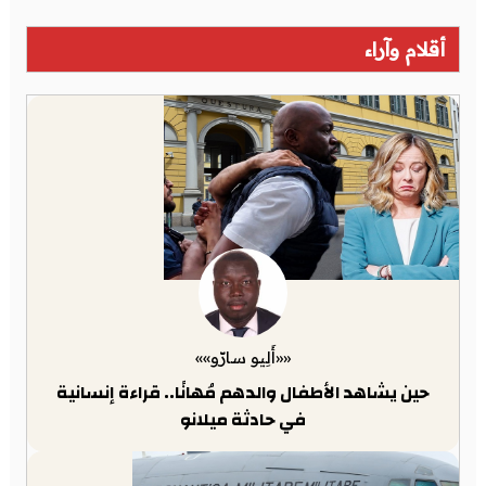
أقلام وآراء
««أَلِيو سارّو»»
حين يشاهد الأطفال والدهم مُهانًا.. قراءة إنسانية
في حادثة ميلانو