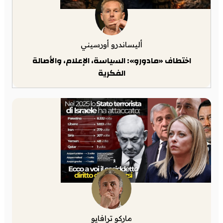
أليساندرو أورسيني
اختطاف «مادورو»: السياسة، الإعلام، والأصالة
الفكرية
ماركو ترافايو