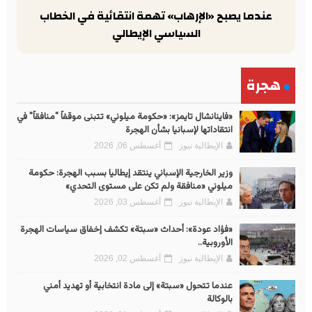
عندما يصبح «الإرهاب» تهمة انتقائية في الخطاب
السياسي الإيطالي
هجرة
«فاينانشال تايمز»: «حكومة ميلوني» تتبنى موقفاً "منافقاً" في
انتقاداتها لإسبانيا بشأن الهجرة
الإيطالية نيوز
أغسطس 06, 2026
وزير الخارجية الإسباني ينتقد إيطاليا بسبب الهجرة: حكومة
ميلوني «منافقة ولم تكن على مستوى التحدي»
الإيطالية نيوز
أغسطس 03, 2026
«فؤاد عودة»: أحداث «سبتة» تكشف إخفاق سياسات الهجرة
الأوروبية..
الإيطالية نيوز
أغسطس 02, 2026
عندما تتحول «سبتة» إلى مادة انتخابية أو تهديد أمني
بالوكالة