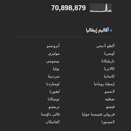
70,898,879
أقاليم إيطاليا
ألطو أديجي
أبروتسو
أومبريا
موليزي
بازيليكاتا
بييمونتي
كالابريا
بوليا
كامبانيا
سردينيا
إيميليا رومانيا
لومبارديا
لاتسيو
ليغوريا
صقلية
توسكانا
فينيتو
ترينتينو
فريولي فينيسيا جوليا
ڤالي داوُستا
لامبيدوزا
الفاتيكان