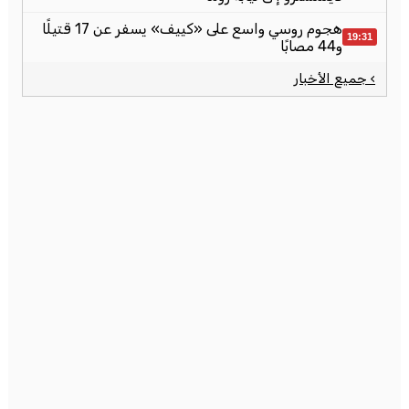
هجوم روسي واسع على «كييف» يسفر عن 17 قتيلًا
19:31
و44 مصابًا
› جميع الأخبار