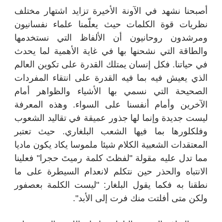
أصبحنا نشهد في الآونة الأخيرة تزايد اشتهار مختلف
نظريات قوة الكلمات حيث يعلّمنا علماء نفسانيون
ومرشدون روحانيون أن الألفاظ التي نستخدمها
والطاقة التي نشحنها بها في غاية الأهمية لما يحدث
في حياتنا. فكل إنسان يمتلك القدرة على تكوين العالم
الذي يعيش فيه بما فيه القدرة على انتقاء المفردات
الصحيحة التي نسمي بها الأشياء والظواهر أمام
الآخرين وأمام أنفسنا على السواء. وهذه المعرفة
ليست جديدة وإنما لها جذور عميقة في تقاليد الشعوب
وفلكلورها بما فيها الشعب البلغاري. حيث تعتبر
المعتقدات الشعبية الكلام شيئا ملموسا يكاد يكون ماديا
مما تدل عليه مقولة "لفظتَ كلمة رميتَ حجرا" فعلينا
الانتباه والحذر حين نتكلم لانعدام السيطرة على ما
نطقنا به فكما يقول البلغار: "ليست الكلمة بعصفور
ولكن متى أفلتت منك فرت إلى الأبد".