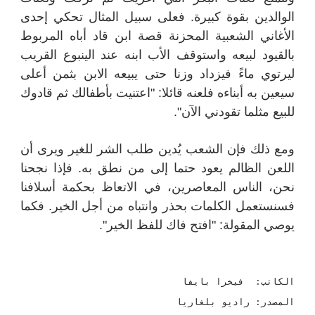
الوالدين بقوة كبيرة. فعلى سبيل المثال تحكي إحدى
الأغاني الشعبية المحزنة قصة ابن قاد أباه المربوط
بالقيود لبيعه واستوقف الأب ابنه عند الينبوع القريب
ليرتوي ماءً فيزداد وزنا حتى يبيعه الابن بثمن أعلى
سيعين به أبناءه فلعنه قائلا: "اعتنيت بأطفالك ثم قادوك
للبيع مثلما تقودني الآن".
ومع ذلك فإن الشعب يُدين طلب الشر للغير ويرى أن
اللعن الظالم يعود حتما إلى من نطق به. فإذا نجحنا
نحن، الناس المعاصرين، في الاتعاظ بحكمة أسلافنا
فسنستعمل الكلمات بحذر وانتباه من أجل الخير. فكما
يوصي المقولة: "افتح فاك للفظ الخير".
الكاتب: فيخرا بايفا
المصدر: راديو بلغاريا