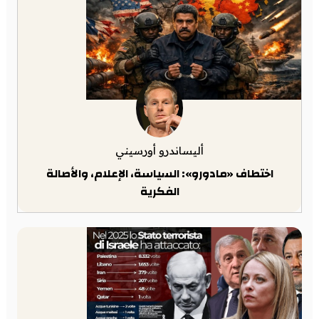
أليساندرو أورسيني
اختطاف «مادورو»: السياسة، الإعلام، والأصالة
الفكرية