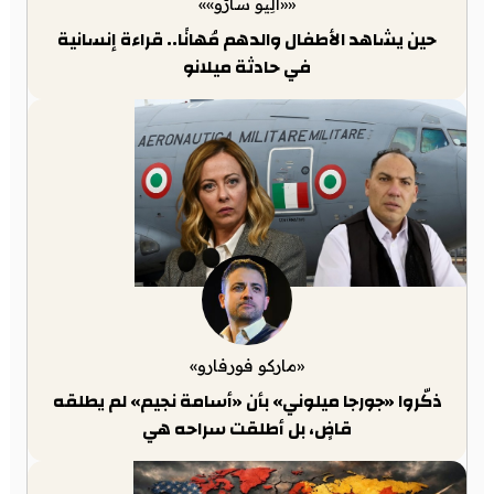
««أَلِيو سارّو»»
حين يشاهد الأطفال والدهم مُهانًا.. قراءة إنسانية
في حادثة ميلانو
«ماركو فورفارو»
ذكّروا «جورجا ميلوني» بأن «أسامة نجيم» لم يطلقه
قاضٍ، بل أطلقت سراحه هي