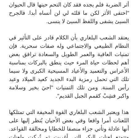
أثر الضربة فلم يجده فقد كان التحم حينها قال الحيوان
"اختفى الأثر لكن ما قلتَه لي لن أنساه أبدا. فالجرح
السيئ يشفى واللفظ السيئ لا ينسى.
يعتقد الشعب البلغاري بأن الكلام قادر على التأثير في
النظام الطبيعي والاجتماعي وله صفات سحرية. فإن
تمنيات العافية والعمر الطويل والسعادة ترافق بعض
أهم لحظات حياة المرء حيث ينطق بالبركات بمناسبة
الأعراس والتعميد والأعياد المسيحية الكبرى ولا سيما
تلك التي تحمل رمزية البدء الجديد كعيد الميلاد وعيد
رأس السنة. ومن تلك التمنيات "احيَ بخير وسلامة
واكبر فشِبْ كقمم الجبل القديم".
هذا ويعتبر الشعب البلغاري القوة المخيفة التي تمتلكها
اللعنات أمرا واقعا وفي بعض الأحيان يُنظر إليها على
أنها عادلة وتأتي جزاء منصفا للخطايا ومخالفة القواعد.
وتتمتع لعنات البكر التي أغريت ثم تُركت ولعنات