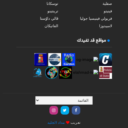
صقلية
توسكانا
فينيتو
ترينتينو
فريولي فينيسيا جوليا
ڤالي داوُستا
لامبيدوزا
الفاتيكان
مواقع قد تفيدك
تعريب
مداد الجليد