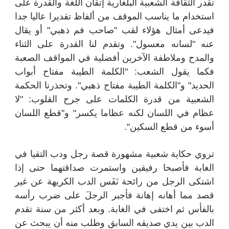
تقدر الثقافة الشعبية البلغارية إتقان اللغة والقدرة على
استخدام ما يناسب الموقف من ألفاظ تقديرا عاليا جدا
فيدعى أمثال هؤلاء لقب "صاحب فم ذهبي" أو يقال
عنه "لسانه معسول". وتقدم لنا القدرة على الثناء
والمدح وملاطفة الآخرين أفضلية في المواقف الصعبة
فكما يقول الشعب: "الكلمة الطيبة مفتاح أبواب
الحديد" و"الكلمة الطيبة مفتاح ذهبي". وتحذرنا الحكمة
الشعبية من قدرة الكلمات على جرح القلوب: "لا
عظام في اللسان لكنه عظاما يكسر" و"قطع اللسان
أسوء من قطع السكين".
تروي حكاية شعبية مشهورة قصة رجل ودب التقيا في
الغابة فأصبحا رفيقين واستمرت صداقتهما حتى إذا
اشتكى الرجل من رائحة نَفَس الدب الكريهة عن غير
قصد مما أهانه إهانة فأجبر الرجلَ على ضرب رأسه
بالفأس ثم اختفى في الغابة. وبعد أكثر من سنة تقدم
الدب بين يدي صديقه السابق وطلب منه أن يبحث عن