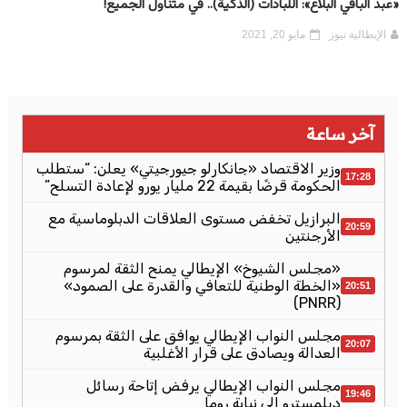
«عبد الباقي البلاع»: اللبادات (الذكية).. في متناول الجميع!
الإيطالية نيوز
مايو 20, 2021
آخر ساعة
وزير الاقتصاد «جانكارلو جيورجيتي» يعلن: “ستطلب
17:28
الحكومة قرضًا بقيمة 22 مليار يورو لإعادة التسلح”
البرازيل تخفض مستوى العلاقات الدبلوماسية مع
20:59
الأرجنتين
«مجلس الشيوخ» الإيطالي يمنح الثقة لمرسوم
«الخطة الوطنية للتعافي والقدرة على الصمود»
20:51
(PNRR)
مجلس النواب الإيطالي يوافق على الثقة بمرسوم
20:07
العدالة ويصادق على قرار الأغلبية
مجلس النواب الإيطالي يرفض إتاحة رسائل
19:46
ديلمسترو إلى نيابة روما