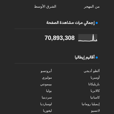
من المهجر
الشرق الأوسط
إجمالي مرات مشاهدة الصفحة
70,893,308
أقاليم إيطاليا
ألطو أديجي
أبروتسو
أومبريا
موليزي
بازيليكاتا
بييمونتي
كالابريا
بوليا
كامبانيا
سردينيا
إيميليا رومانيا
لومبارديا
لاتسيو
ليغوريا