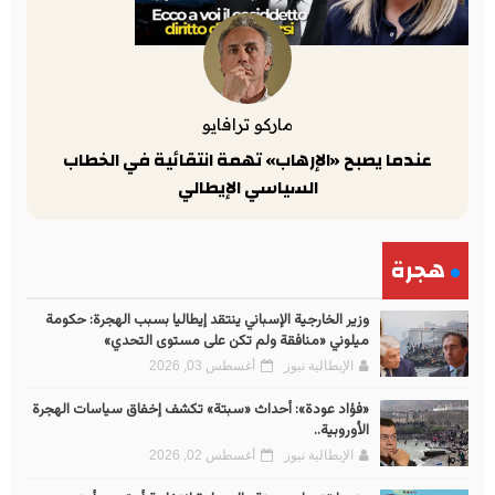
ماركو ترافايو
عندما يصبح «الإرهاب» تهمة انتقائية في الخطاب
السياسي الإيطالي
هجرة
وزير الخارجية الإسباني ينتقد إيطاليا بسبب الهجرة: حكومة
ميلوني «منافقة ولم تكن على مستوى التحدي»
الإيطالية نيوز
أغسطس 03, 2026
«فؤاد عودة»: أحداث «سبتة» تكشف إخفاق سياسات الهجرة
الأوروبية..
الإيطالية نيوز
أغسطس 02, 2026