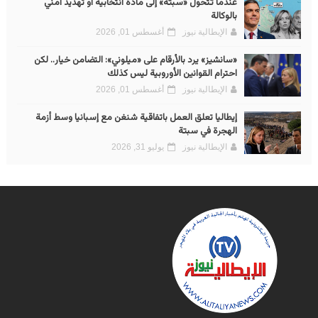
عندما تتحول «سبتة» إلى مادة انتخابية أو تهديد أمني
بالوكالة
الإيطالية نيوز
أغسطس 01, 2026
«سانشيز» يرد بالأرقام على «ميلوني»: التضامن خيار.. لكن
احترام القوانين الأوروبية ليس كذلك
الإيطالية نيوز
أغسطس 01, 2026
إيطاليا تعلق العمل باتفاقية شنغن مع إسبانيا وسط أزمة
الهجرة في سبتة
الإيطالية نيوز
يوليو 31, 2026