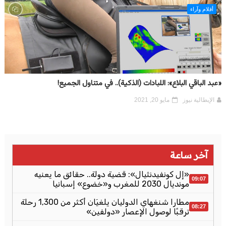
أقلام وآراء
«عبد الباقي البلاع»: اللبادات (الذكية).. في متناول الجميع!
الإيطالية نيوز
مايو 20, 2021
آخر ساعة
«إل كونفيدنثيال»: قضية دولة.. حقائق ما يعنيه
09:07
مونديال 2030 للمغرب و«خضوع» إسبانيا
مطارا شنغهاي الدوليان يلغيَان أكثر من 1,300 رحلة
08:27
ترقبًا لوصول الإعصار «دولفين»