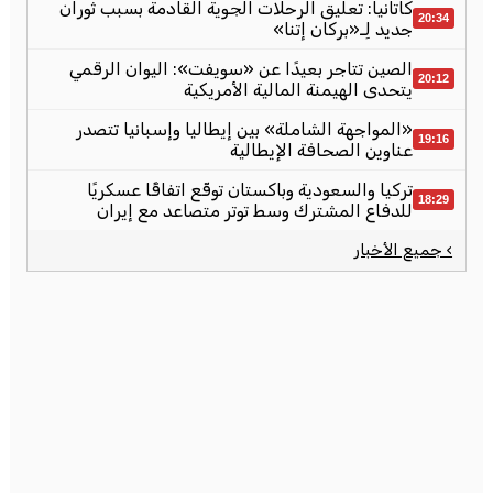
كاتانيا: تعليق الرحلات الجوية القادمة بسبب ثوران
20:34
جديد لِـ«بركان إتنا»
الصين تتاجر بعيدًا عن «سويفت»: اليوان الرقمي
20:12
يتحدى الهيمنة المالية الأمريكية
«المواجهة الشاملة» بين إيطاليا وإسبانيا تتصدر
19:16
عناوين الصحافة الإيطالية
تركيا والسعودية وباكستان توقّع اتفاقًا عسكريًا
18:29
للدفاع المشترك وسط توتر متصاعد مع إيران
› جميع الأخبار