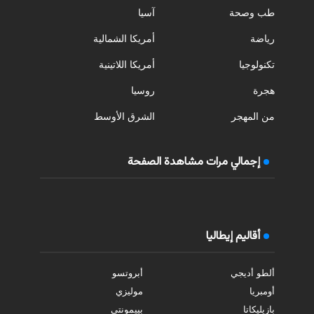
طب وصحة
آسيا
رياضة
أمريكا الشمالية
تكنولوجيا
أمريكا اللاتينية
هجرة
روسيا
من المهجر
الشرق الأوسط
إجمالي مرات مشاهدة الصفحة
أقاليم إيطاليا
ألطو أديجي
أبروتسو
أومبريا
موليزي
بازيليكاتا
بييمونتي