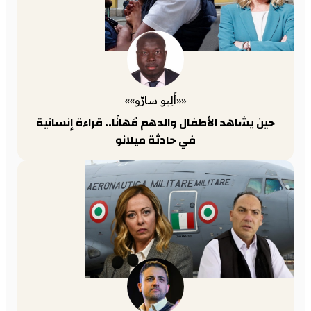
««أَلِيو سارّو»»
حين يشاهد الأطفال والدهم مُهانًا.. قراءة إنسانية
في حادثة ميلانو