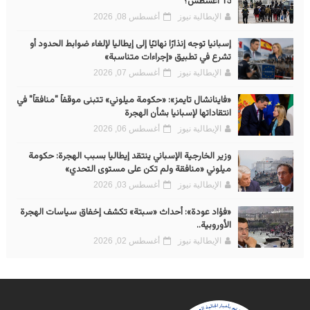
15 أغسطس؟
الإيطالية نيوز
أغسطس 08, 2026
إسبانيا توجه إنذارًا نهائيًا إلى إيطاليا لإلغاء ضوابط الحدود أو
تشرع في تطبيق «إجراءات متناسبة»
الإيطالية نيوز
أغسطس 07, 2026
«فاينانشال تايمز»: «حكومة ميلوني» تتبنى موقفاً "منافقاً" في
انتقاداتها لإسبانيا بشأن الهجرة
الإيطالية نيوز
أغسطس 06, 2026
وزير الخارجية الإسباني ينتقد إيطاليا بسبب الهجرة: حكومة
ميلوني «منافقة ولم تكن على مستوى التحدي»
الإيطالية نيوز
أغسطس 03, 2026
«فؤاد عودة»: أحداث «سبتة» تكشف إخفاق سياسات الهجرة
الأوروبية..
الإيطالية نيوز
أغسطس 02, 2026