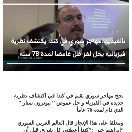
بالفيديو..مهاجر سوري في كندا يكتشف نظرية
فيزيائية يحل لغز ظل غامضا لمدة 78 سنة
نجح مهاجر سوري يقيم في كندا في اكتشاف
نظرية
جديدة في الفيزياء و حل غموض ” نيوترون ستار ”
الذي دام لمدة 78 عاماً
ومعلقا على هذا الإنجاز قال العالم العربي السوري
“إبراهيم جبر :”كندا أعطتني كل شيء، قبل أن