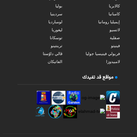
كالابريا
بوليا
كامبانيا
سردينيا
إيميليا رومانيا
لومبارديا
لاتسيو
ليغوريا
صقلية
توسكانا
فينيتو
ترينتينو
فريولي فينيسيا جوليا
ڤالي داوُستا
لامبيدوزا
الفاتيكان
مواقع قد تفيدك