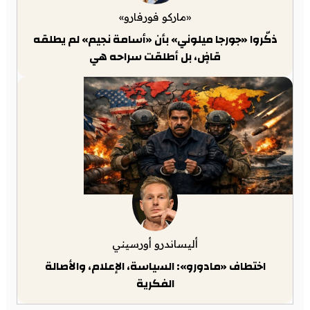
«ماركو فورفارو»
ذكّروا «جورجا ميلوني» بأن «أسامة نجيم» لم يطلقه
قاضٍ، بل أطلقت سراحه هي
أليساندرو أورسيني
اختطاف «مادورو»: السياسة، الإعلام، والأصالة
الفكرية