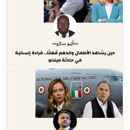
««أَلِيو سارّو»»
حين يشاهد الأطفال والدهم مُهانًا.. قراءة إنسانية
في حادثة ميلانو