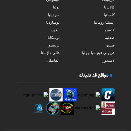
كالابريا
بوليا
كامبانيا
سردينيا
إيميليا رومانيا
لومبارديا
لاتسيو
ليغوريا
صقلية
توسكانا
فينيتو
ترينتينو
فريولي فينيسيا جوليا
ڤالي داوُستا
لامبيدوزا
الفاتيكان
مواقع قد تفيدك