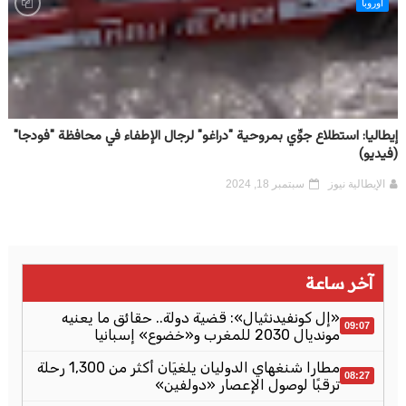
أوروبا
إيطاليا: استطلاع جوِّي بمروحية "دراغو" لرجال الإطفاء في محافظة "فودجا"
(فيديو)
الإيطالية نيوز
سبتمبر 18, 2024
آخر ساعة
«إل كونفيدنثيال»: قضية دولة.. حقائق ما يعنيه
09:07
مونديال 2030 للمغرب و«خضوع» إسبانيا
مطارا شنغهاي الدوليان يلغيَان أكثر من 1,300 رحلة
08:27
ترقبًا لوصول الإعصار «دولفين»