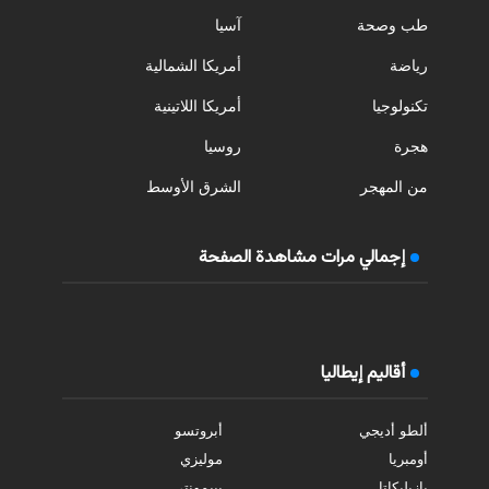
طب وصحة
آسيا
رياضة
أمريكا الشمالية
تكنولوجيا
أمريكا اللاتينية
هجرة
روسيا
من المهجر
الشرق الأوسط
إجمالي مرات مشاهدة الصفحة
أقاليم إيطاليا
ألطو أديجي
أبروتسو
أومبريا
موليزي
بازيليكاتا
بييمونتي