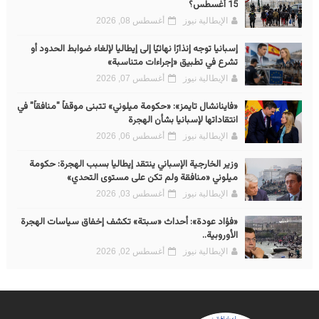
15 أغسطس؟
الإيطالية نيوز
أغسطس 08, 2026
إسبانيا توجه إنذارًا نهائيًا إلى إيطاليا لإلغاء ضوابط الحدود أو
تشرع في تطبيق «إجراءات متناسبة»
الإيطالية نيوز
أغسطس 07, 2026
«فاينانشال تايمز»: «حكومة ميلوني» تتبنى موقفاً "منافقاً" في
انتقاداتها لإسبانيا بشأن الهجرة
الإيطالية نيوز
أغسطس 06, 2026
وزير الخارجية الإسباني ينتقد إيطاليا بسبب الهجرة: حكومة
ميلوني «منافقة ولم تكن على مستوى التحدي»
الإيطالية نيوز
أغسطس 03, 2026
«فؤاد عودة»: أحداث «سبتة» تكشف إخفاق سياسات الهجرة
الأوروبية..
الإيطالية نيوز
أغسطس 02, 2026