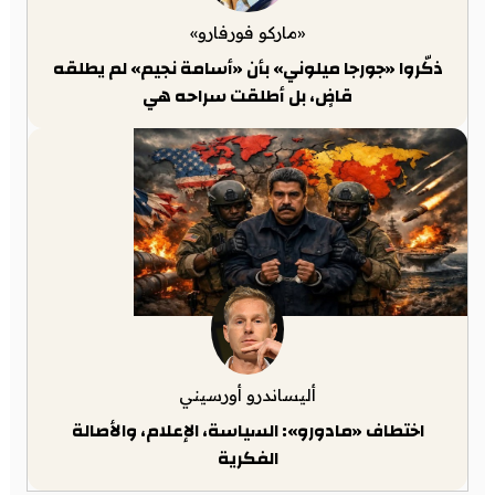
«ماركو فورفارو»
ذكّروا «جورجا ميلوني» بأن «أسامة نجيم» لم يطلقه
قاضٍ، بل أطلقت سراحه هي
أليساندرو أورسيني
اختطاف «مادورو»: السياسة، الإعلام، والأصالة
الفكرية