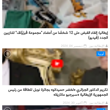
إيطاليا: إلقاء القبض على 12 شخصًا من أعضاء "مجموعة ڤيرْوُلڤ" للنازيين
الجدد (فيديو)
الإيطالية نيوز
ديسمبر 04, 2024
أوروبا
تكريم الدكتور الجزائري «لخضر حميداتو» بجائزة نوبل للطاقة من رئيس
الجمهورية الإيطالية «سيرجيو ماتاريلا»
الإيطالية نيوز
أكتوبر 30, 2024