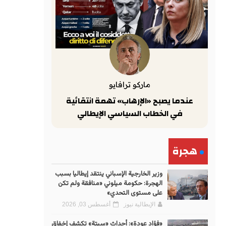
ماركو ترافايو
عندما يصبح «الإرهاب» تهمة انتقائية
في الخطاب السياسي الإيطالي
هجرة
وزير الخارجية الإسباني ينتقد إيطاليا بسبب
الهجرة: حكومة ميلوني «منافقة ولم تكن
على مستوى التحدي»
الإيطالية نيوز
أغسطس 03, 2026
«فؤاد عودة»: أحداث «سبتة» تكشف إخفاق