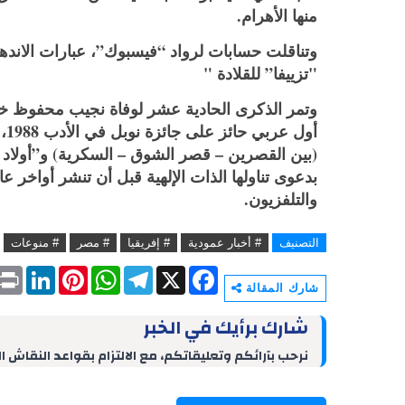
منها الأهرام.
وتناقلت حسابات لرواد “فيسبوك”، عبارات الاندها
"تزييفا” للقلادة "
أو
(بين القصرين – قصر الشوق – السكرية) و”أولاد 
والتلفزيون.
التصنيف
# أخبار عمودية
# إفريقيا
# مصر
# منوعات
P
L
P
W
T
X
F
r
i
i
h
e
a
شارك المقالة
i
n
n
a
l
c
n
k
t
t
e
e
شارك برأيك في الخبر
t
e
e
s
g
b
d
r
A
r
o
نرحب بآرائكم وتعليقاتكم، مع الالتزام بقواعد النقاش ا
I
e
p
a
o
n
s
p
m
k
t