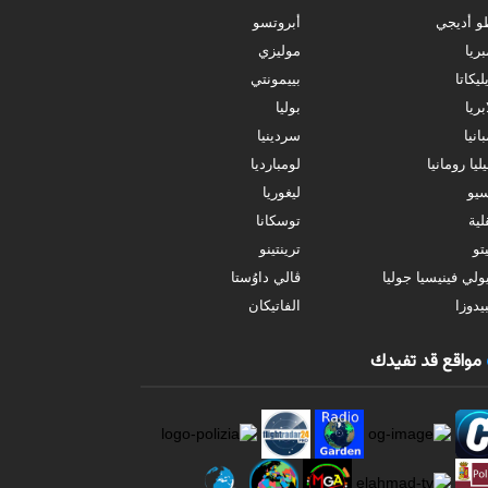
و أديجي
أبروتسو
بريا
موليزي
ليكاتا
بييمونتي
بريا
بوليا
انيا
سردينيا
ليا رومانيا
لومبارديا
سيو
ليغوريا
ية
توسكانا
تو
ترينتينو
ولي فينيسيا جوليا
ڤالي داوُستا
يدوزا
الفاتيكان
مواقع قد تفيدك