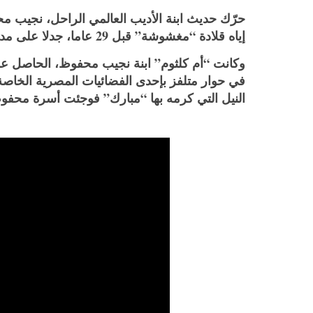
حرّك حديث ابنة الأديب العالمي الراحل، نجيب 
إياه قلادة “مغشوشة” قبل 29 عاما، جدلا على مدار يومين ماضيين، وسط صمت رسمي.
وكانت “أم كلثوم” ابنة نجيب محفوظ، الحاصل على جائزة نوبل
النيل التي كرمه بها “مبارك” فوجئت أسرة محفوظ