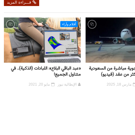
قـــراءة المزيد
أقلام وآراء
جوية مباشرة من السعودية
«عبد الباقي البلاع»: اللبادات (الذكية).. في
كثر من عقد (فيديو)
متناول الجميع!
مارس 18, 2025
الإيطالية نيوز
مايو 20, 2021