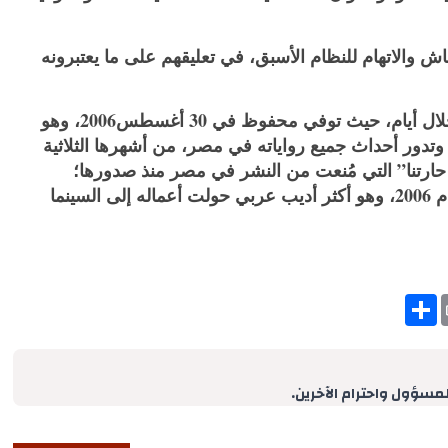
ش والاتهام للنظام الأسبق، في تعليقهم على ما يعتبرونه
وتمر الذكرى الحادية عشر لوفاة نجيب محفوظ خلال أيام، حيث توفي محفوظ في 30 أغسطس2006، وهو
ل عربي حائز على جائزة نوبل في الأدب 1988، وتدور أحداث جميع رواياته في مصر، من أشهرها الثلاثية
حارتنا” التي مُنعت من النشر في مصر منذ صدورها؛
بدعوى تناولها الذات الإلهية قبل أن تنشر أواخر عام 2006، وهو أكثر أديب عربي حولت أعماله إلى السينما
S
h
a
r
e
لمسؤول واحترام الآخرين.