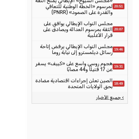
«مجلس الشيوخ» الإيطالي يمنح الثقة
لمرسوم «الخطة الوطنية للتعافي
20:51
والقدرة على الصمود» (PNRR)
مجلس النواب الإيطالي يوافق على
الثقة بمرسوم العدالة ويصادق على
20:07
قرار الأغلبية
مجلس النواب الإيطالي يرفض إتاحة
19:46
رسائل ديلمسترو إلى نيابة روما
هجوم روسي واسع على «كييف» يسفر
19:31
عن 17 قتيلًا و44 مصابًا
الصين تعلن إجراءات اقتصادية مضادة
18:49
بحق الولايات المتحدة
› جميع الأخبار