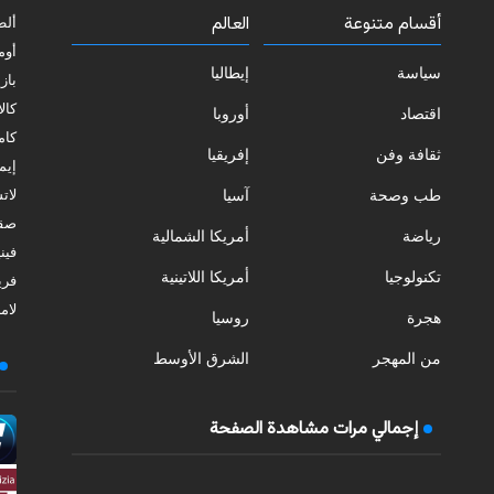
أقسام متنوعة
العالم
ألط
أوم
سياسة
إيطاليا
بازي
كالا
اقتصاد
أوروبا
كامب
ثقافة وفن
إفريقيا
إيمي
طب وصحة
آسيا
لات
صقل
رياضة
أمريكا الشمالية
فيني
تكنولوجيا
أمريكا اللاتينية
فري
لامب
هجرة
روسيا
من المهجر
الشرق الأوسط
إجمالي مرات مشاهدة الصفحة