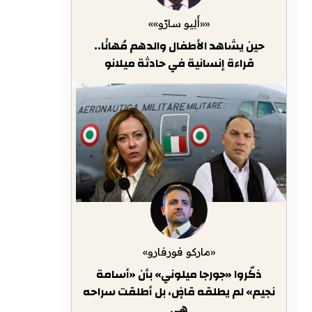
««أَلِيو سارّو»»
حين يشاهد الأطفال والدهم مُهانًا..
قراءة إنسانية في حادثة ميلانو
«ماركو فورفارو»
ذكّروا «جورجا ميلوني» بأن «أسامة
نجيم» لم يطلقه قاضٍ، بل أطلقت سراحه
هي