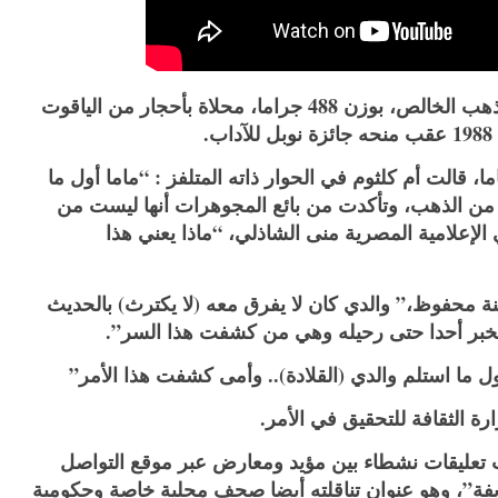
وقلادة النيل، هي أعلى وسام بالبلاد ويكون من الذهب الخالص، بوزن 488 جراما، محلاة بأحجار من الياقوت
.
ة عن تفاصيل ذلك السر الذي يعود إلى 29عاما، قالت أم كلثوم في الحوار ذاته المتلفز : “ماما أول ما
ت من الذهب، وتأكدت من بائع المجوهرات أنها ليست من
الإعلامية المصرية منى الشاذلي، “ماذا يعني هذا
نة محفوظ،” والدي كان لا يفرق معه (لا يكترث) بالحديث
 يخبر أحدا حتى رحيله وهي من كشفت هذا السر”.
ل ما استلم والدي (القلادة).. وأمى كشفت هذا الأمر”
رة الثقافة للتحقيق في الأمر.
تعليقات نشطاء بين مؤيد ومعارض عبر موقع التواصل
يفة”، وهو عنوان تناقلته أيضا صحف محلية خاصة وحكومية