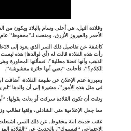
الأحمر والفيروز الأزرق، ومنحت لـ”محفوظ” عام 1988 عقب منحه جائزة نوبل للآداب
كاشف
رأت هذه القلادة قالت له (أي لوالدها) هذه ليس
الذهب وأنها فضة مطلية”، فسألتها المحاورة وهي 
الكلام؟”، فأجابت “يعني أنها جائزة مغشوشة”.
ومبررة عدم الإعلان عن طبيعة القلادة، أضافت اب
في مثل هذه الأمور”، مشيرة إلى أن والدها “لم
ونفت أن تكون القلادة سرقت أو بدلت بقولها: “أو
مما جعل الإعلامية منى الشاذلي، وقتها تطالب وزا
عقب حديث ابنة محفوظ، عن ذلك السر، اشتعلت 
الاجتماعي “فيسبوك”، بالحديث عن “القلادة المز