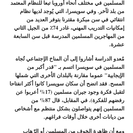
المسلمين في مختلف أنحاء أوروبا تبعا للنظام المعتمد
من بلد لآخر. وفي سويسرا، التي يُوجد لديها نظام
انتقائي في سن مبكرة مقترنا بتوفر العديد من
إمكانيات التدريب المهني، غادر 74٪ من الجيل الثاني
من المهاجرين المسلمين المدرسة قبل سن السابعة
عشرة.
مُعدو الدراسة أشاروا إلى أن المناخ الإجتماعي تُجاه
المسلمين في سويسرا اتسم بـ "قدر أكبر من
الإيجابية" عموما مقارنة بالبلدان الأخرى التي شملها
المسح. فقد اتضح أن سكان سويسرا كانوا أكثر انفتاحا
لتقبل فكرة وجود جيران مسلمين (17% أعربوا عن
رفضهم للفكرة). في المقابل، قال 87% من
المسلمين إنهم يتواصلون بشكل منتظم مع أشخاص
من ديانات أخرى خلال أوقات فراغهم.
ومع أن ظاهرة الخوف من المسلمين أو الرّهاب