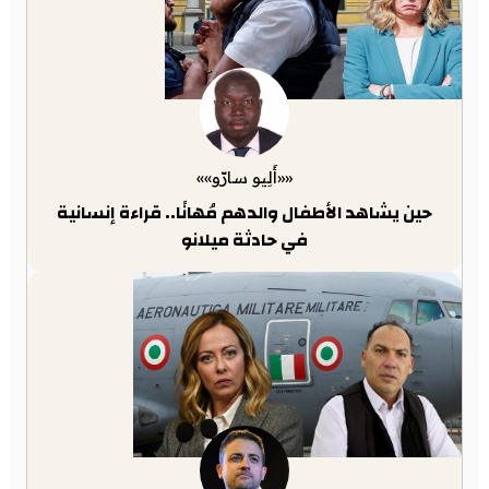
««أَلِيو سارّو»»
حين يشاهد الأطفال والدهم مُهانًا.. قراءة إنسانية
في حادثة ميلانو