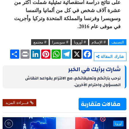
على نتائج دراسة استقصائية تمثيلية شملت أكثر من
عشرة آلاف شخص في كل من ألمانيا والنمسا
وسويسرا وفرنسا والمملكة المتحدة وتركيا وأجريت
في موفى عام 2016.
التصنيف
# الإسلام
# أوروبا
# سويسرا
# مجتمع
S
P
L
P
W
T
X
F
h
r
i
i
h
e
a
شارك المقالة
a
i
n
n
a
l
c
r
n
k
t
t
e
e
شارك برأيك في الخبر
e
t
e
e
s
g
b
d
r
A
r
o
نرحب بآرائكم وتعليقاتكم، مع الالتزام بقواعد النقاش
I
e
p
a
o
المسؤول واحترام الآخرين.
n
s
p
m
k
t
مقالات متقاربة
قـــراءة المزيد
أوروبا