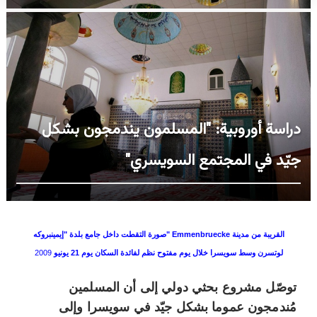
دراسة أوروبية: "المسلمون يندمجون بشكل
جيّد في المجتمع السويسري"
صورة التقطت داخل جامع بلدة "إيمينبروكه" Emmenbruecke القريبة من مدينة
لوتسرن وسط سويسرا خلال يوم مفتوح نظم لفائدة السكان يوم 21 يونيو
2009
توصّل مشروع بحثي دولي إلى أن المسلمين
مُندمجون عموما بشكل جيّد في سويسرا وإلى