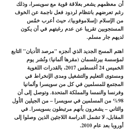
أن معظمهم يشعر بعلاقة قوية مع سويسرا، وذلك
رغم تعرضهم بانتظام لردود فعل ناجمة عن الخوف
من الإسلام (إسلاموفوبيا)، حيث أعرب خمُس
المستجوبين تقريبا عن عدم رغبتهم في أن يكون
لديهم جار مسلم.
اهتم المسح الجديد الذي أنجزه "مرصد الأديان" التابع
لمؤسسة بيرتلسمان
ر
(مقرها ألمانيا) ونُشر يوم
ا
الخميس 24 أغسطس 2017، بالقدرات اللغوية
ب
ومستوى التعليم والتشغيل ومدى الإنخراط في
ط
المجتمع للمسلمين في كل من سويسرا وألمانيا
خ
وفرنسا والنمسا والمملكة المتحدة. وتوصل إلى أن
ا
98% من المسلمين في سويسرا – من الجيلين الأول
ر
والثاني – يشعرون بأنهم مرتبطون بسويسرا. في
ج
المقابل، لا تشمل الدراسة اللاجئين الذين وصلوا إلى
أوروبا بعد عام 2010.
ي