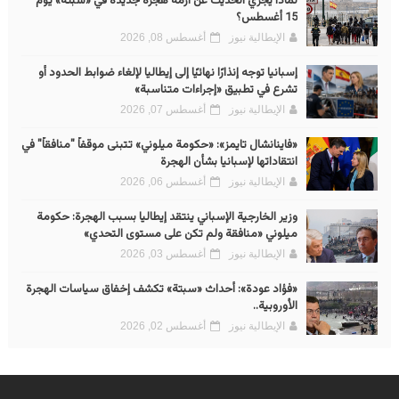
لماذا يجري الحديث عن أزمة هجرة جديدة في «سبتة» يوم
15 أغسطس؟
الإيطالية نيوز
أغسطس 08, 2026
إسبانيا توجه إنذارًا نهائيًا إلى إيطاليا لإلغاء ضوابط الحدود أو
تشرع في تطبيق «إجراءات متناسبة»
الإيطالية نيوز
أغسطس 07, 2026
«فاينانشال تايمز»: «حكومة ميلوني» تتبنى موقفاً "منافقاً" في
انتقاداتها لإسبانيا بشأن الهجرة
الإيطالية نيوز
أغسطس 06, 2026
وزير الخارجية الإسباني ينتقد إيطاليا بسبب الهجرة: حكومة
ميلوني «منافقة ولم تكن على مستوى التحدي»
الإيطالية نيوز
أغسطس 03, 2026
«فؤاد عودة»: أحداث «سبتة» تكشف إخفاق سياسات الهجرة
الأوروبية..
الإيطالية نيوز
أغسطس 02, 2026