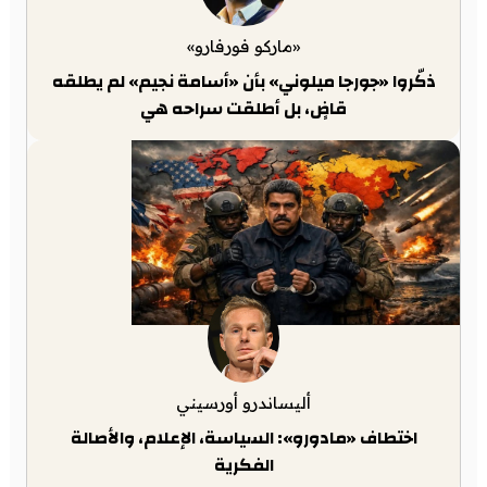
«ماركو فورفارو»
ذكّروا «جورجا ميلوني» بأن «أسامة نجيم» لم يطلقه
قاضٍ، بل أطلقت سراحه هي
أليساندرو أورسيني
اختطاف «مادورو»: السياسة، الإعلام، والأصالة
الفكرية