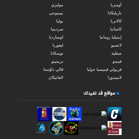
أومبريا
موليزي
بازيليكاتا
بييمونتي
كالابريا
بوليا
كامبانيا
سردينيا
إيميليا رومانيا
لومبارديا
لاتسيو
ليغوريا
صقلية
توسكانا
فينيتو
ترينتينو
فريولي فينيسيا جوليا
ڤالي داوُستا
لامبيدوزا
الفاتيكان
مواقع قد تفيدك