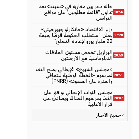
حالة ذعر بين مغاربة في «سبتة» بعد
تداول "قائمة مطلوبين" على مواقع
18:56
التواصل
وزير الاقتصاد «جانكارلو جيورجيتي»
يعلن: “ستطلب الحكومة قرضًا بقيمة
17:28
22 مليار يورو لإعادة التسلح”
البرازيل تخفض مستوى العلاقات
20:59
الدبلوماسية مع الأرجنتين
«مجلس الشيوخ» الإيطالي يمنح الثقة
لمرسوم «الخطة الوطنية للتعافي
20:51
والقدرة على الصمود» (PNRR)
مجلس النواب الإيطالي يوافق على
الثقة بمرسوم العدالة ويصادق على
20:07
قرار الأغلبية
› جميع الأخبار