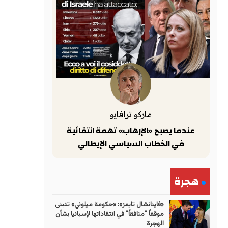
ماركو ترافايو
عندما يصبح «الإرهاب» تهمة انتقائية
في الخطاب السياسي الإيطالي
هجرة
«فاينانشال تايمز»: «حكومة ميلوني» تتبنى
موقفاً "منافقاً" في انتقاداتها لإسبانيا بشأن
الهجرة