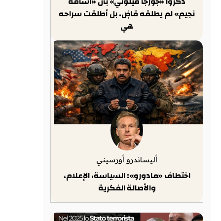
ذكّروا «جورجا ميلوني» بأن «أسامة
نجيم» لم يطلقه قاضٍ، بل أطلقت سراحه
هي
أليساندرو أورسيني
اختطاف «مادورو»: السياسة، الإعلام،
والأصالة الفكرية