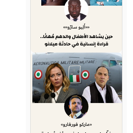
««أَلِيو سارّو»»
حين يشاهد الأطفال والدهم مُهانًا..
قراءة إنسانية في حادثة ميلانو
«ماركو فورفارو»