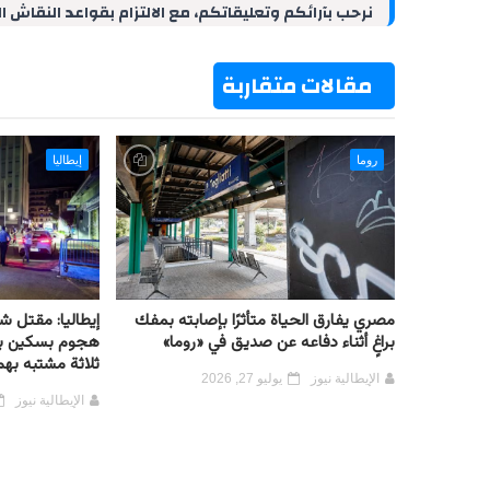
نرحب بآرائكم وتعليقاتكم، مع الالتزام بقواعد النقاش ا
I
e
p
a
o
n
s
p
m
k
t
مقالات متقاربة
روما
إيطاليا
مصري يفارق الحياة متأثرًا بإصابته بمفك
براغٍ أثناء دفاعه عن صديق في «روما»
هجوم بسكين بمد
ثلاثة مشتبه بهم
الإيطالية نيوز
يوليو 27, 2026
الإيطالية نيوز