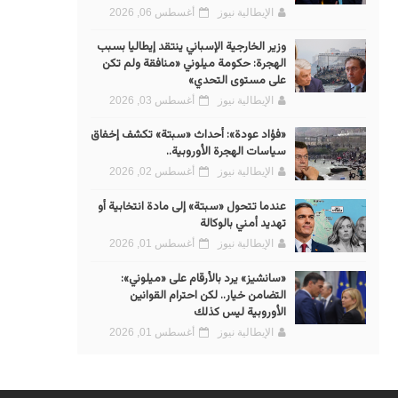
الإيطالية نيوز
أغسطس 06, 2026
وزير الخارجية الإسباني ينتقد إيطاليا بسبب
الهجرة: حكومة ميلوني «منافقة ولم تكن
على مستوى التحدي»
الإيطالية نيوز
أغسطس 03, 2026
«فؤاد عودة»: أحداث «سبتة» تكشف إخفاق
سياسات الهجرة الأوروبية..
الإيطالية نيوز
أغسطس 02, 2026
عندما تتحول «سبتة» إلى مادة انتخابية أو
تهديد أمني بالوكالة
الإيطالية نيوز
أغسطس 01, 2026
«سانشيز» يرد بالأرقام على «ميلوني»:
التضامن خيار.. لكن احترام القوانين
الأوروبية ليس كذلك
الإيطالية نيوز
أغسطس 01, 2026