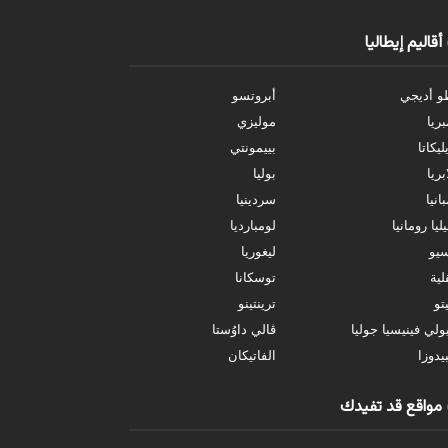
أقاليم إيطاليا
و أديجي
أبروتسو
بريا
موليزي
ليكاتا
بييمونتي
بريا
بوليا
انيا
سردينيا
ليا رومانيا
لومبارديا
سيو
ليغوريا
ية
توسكانا
تو
ترينتينو
ولي فينيسيا جوليا
ڤالي داوُستا
يدوزا
الفاتيكان
مواقع قد تفيدك