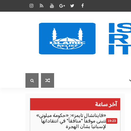
آخر ساعة
«فاينانشال تايمز»: «حكومة ميلوني»
تتبنى موقفاً "منافقاً" في انتقاداتها
19:23
لإسبانيا بشأن الهجرة