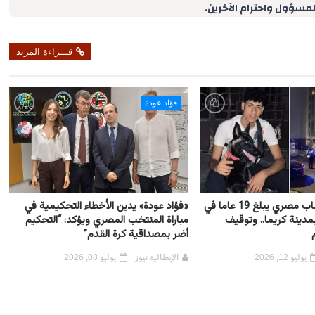
لمسؤول واحترام الآخرين.
قـــراءة المزيد
فؤاد عودة
إيطاليا: مقتل شاب مصري يبلغ 19 عاما في
«فؤاد عودة» يدين الأخطاء التحكيمية في
ينة كريما.. وتوقيف
مباراة المنتخب المصري ويؤكد: “التحكيم
أضر بمصداقية كرة القدم”
يوليو 12, 2026
الإيطالية نيوز
يوليو 08, 2026