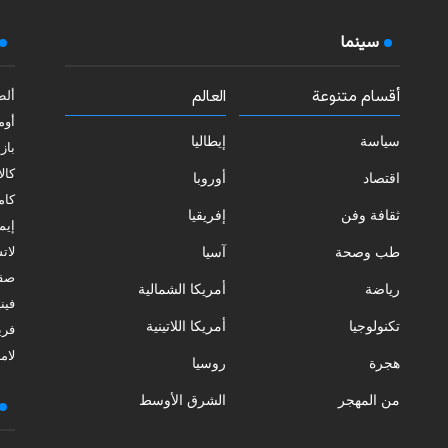
سينما
أقسام متنوعة
العالم
ألط
أوم
سياسة
إيطاليا
بازي
كالا
اقتصاد
أوروبا
كامب
ثقافة وفن
إفريقيا
إيمي
طب وصحة
آسيا
لات
صقل
رياضة
أمريكا الشمالية
فيني
تكنولوجيا
أمريكا اللاتينية
فري
لامب
هجرة
روسيا
من المهجر
الشرق الأوسط