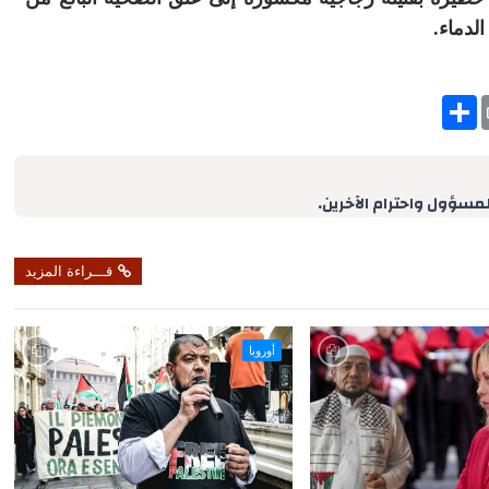
S
h
a
r
e
لمسؤول واحترام الآخرين.
قـــراءة المزيد
أوروبا