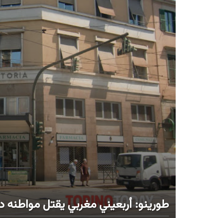
طورينو: أربعيني مغربي يقتل مواطنه دبحا 