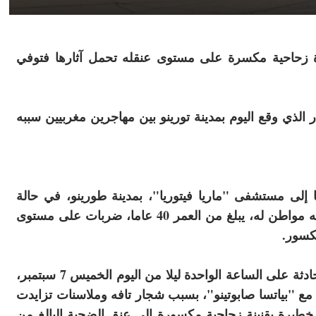
 زحاحية مكسرة على مستوى عنقله تحمل آثارها فتوفي
الذي وقع اليوم بمدينة تورينو بين مهاجرين مغربيين سببه
إلى مستشفى "ماريا فيتوريا"، بمدينة طورينو، في حالة
خطيرة بين الحياة والموت لإسعافه بعد أن وجه له مواطن له، يبلغ من العمر 40 عاما، ضربات على مستوى
كسور.
وحسب ما ذكره موقع "طورينو توداي، وقعت الحادثة على الساعة الواحدة ليلا من اليوم الخميس 7 سبتمبر،
 مع "بياتسا صابوتينو"، بسبب شجار تافه وملاسنات تزايدت
يرة بقنينة زجاجية مكسورة إلى عنق الضحية البالغ من