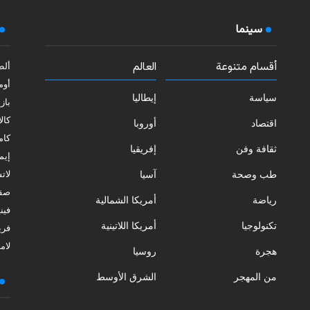
سينما
أقسام متنوعة
العالم
ألط
أوم
سياسة
إيطاليا
بازي
كالا
اقتصاد
أوروبا
كامب
ثقافة وفن
إفريقيا
إيمي
طب وصحة
آسيا
لات
صقل
رياضة
أمريكا الشمالية
فيني
تكنولوجيا
أمريكا اللاتينية
فري
لامب
هجرة
روسيا
من المهجر
الشرق الأوسط