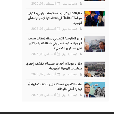
الإيطالية نيوز
أغسطس 07, 2026
«فاينانشال تايمز»: «حكومة ميلوني» تتبنى
موقفاً "منافقاً" في انتقاداتها لإسبانيا بشأن
الهجرة
الإيطالية نيوز
أغسطس 06, 2026
وزير الخارجية الإسباني ينتقد إيطاليا بسبب
الهجرة: حكومة ميلوني «منافقة ولم تكن
على مستوى التحدي»
الإيطالية نيوز
أغسطس 03, 2026
«فؤاد عودة»: أحداث «سبتة» تكشف إخفاق
سياسات الهجرة الأوروبية..
الإيطالية نيوز
أغسطس 02, 2026
عندما تتحول «سبتة» إلى مادة انتخابية أو
تهديد أمني بالوكالة
الإيطالية نيوز
أغسطس 01, 2026