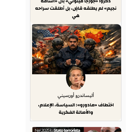
ذكّروا «جورجا ميلوني» بأن «أسامة
نجيم» لم يطلقه قاضٍ، بل أطلقت سراحه
هي
أليساندرو أورسيني
اختطاف «مادورو»: السياسة، الإعلام،
والأصالة الفكرية