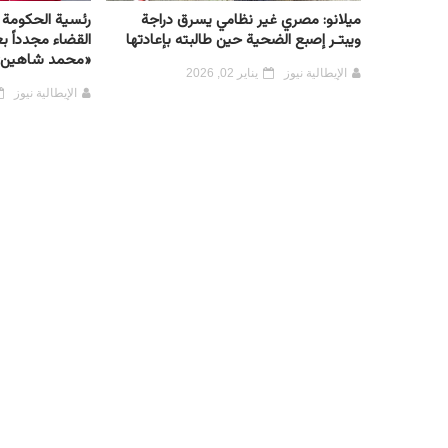
ميلانو: مصري غير نظامي يسرق دراجة
رئسية الحكومة ا
ويبتـر إصبع الضحية حين طالبته بإعادتها
القضاء مجدداً بع
«محمد شاهين»
الإيطالية نيوز
يناير 02, 2026
الإيطالية نيوز