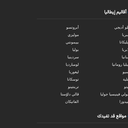
أقاليم إيطاليا
و أديجي
أبروتسو
بريا
موليزي
ليكاتا
بييمونتي
بريا
بوليا
انيا
سردينيا
ليا رومانيا
لومبارديا
سيو
ليغوريا
ية
توسكانا
تو
ترينتينو
ولي فينيسيا جوليا
ڤالي داوُستا
يدوزا
الفاتيكان
مواقع قد تفيدك