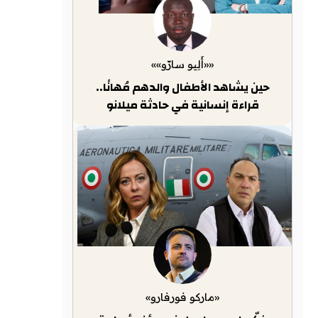
««أَلِيو سارّو»»
حين يشاهد الأطفال والدهم مُهانًا..
قراءة إنسانية في حادثة ميلانو
«ماركو فورفارو»