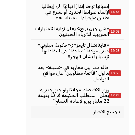
إسبانيا توجه إنذارًا نهائيًا إلى إيطاليا
لإلغاء ضوابط الحدود أو تشرع في
16:32
تطبيق «إجراءات متناسبة»
«شي جين بينغ» يعلن نهاية الامتيازات
16:09
الضريبية للأثرياء الصينيين
«فاينانشال تايمز»: «حكومة ميلوني»
تتبنى موقفاً "منافقاً" في انتقاداتها
19:23
لإسبانيا بشأن الهجرة
حالة ذعر بين مغاربة في «سبتة» بعد
تداول "قائمة مطلوبين" على مواقع
18:56
التواصل
وزير الاقتصاد «جانكارلو جيورجيتي»
يعلن: “ستطلب الحكومة قرضًا بقيمة
17:28
22 مليار يورو لإعادة التسلح”
› جميع الأخبار