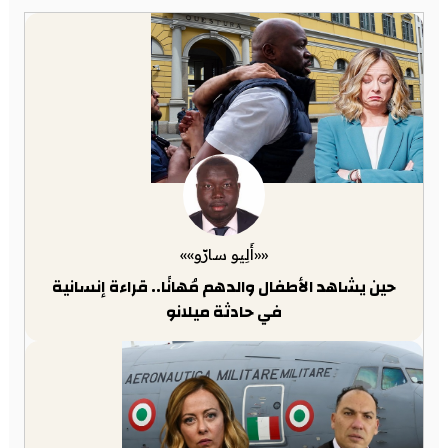
««أَلِيو سارّو»»
حين يشاهد الأطفال والدهم مُهانًا.. قراءة إنسانية
في حادثة ميلانو