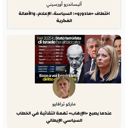
أليساندرو أورسيني
اختطاف «مادورو»: السياسة، الإعلام، والأصالة
الفكرية
ماركو ترافايو
عندما يصبح «الإرهاب» تهمة انتقائية في الخطاب
السياسي الإيطالي