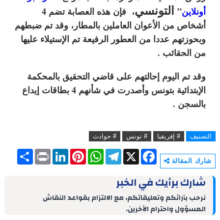
التونسي
أونلاين
”
،
فإن هذه العصابة تضم 4
أشخاص من الأعوان العاملين بالمطار، وقد تم ضبطهم
وبحوزتهم عددا من العطور الرفيعة تم الإستيلاء عليها
من الحقائب .
وقد تم اليوم إحالتهم على قاضي التحقيق بالمحكمة
الإبتدائية بتونس وأصدرت في شأنهم 4 بطاقات إيداع
بالسجن .
التصنيف
# إفريقيا
# تونس
# حوادث
S
P
L
P
W
T
X
F
h
r
i
i
h
e
a
شارك المقالة
a
i
n
n
a
l
c
r
n
k
t
t
e
e
شارك برأيك في الخبر
e
t
e
e
s
g
b
d
r
A
r
o
نرحب بآرائكم وتعليقاتكم، مع الالتزام بقواعد النقاش
I
e
p
a
o
المسؤول واحترام الآخرين.
n
s
p
m
k
t