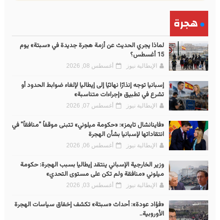
هجرة
لماذا يجري الحديث عن أزمة هجرة جديدة في «سبتة» يوم
15 أغسطس؟
الإيطالية نيوز
أغسطس 08, 2026
إسبانيا توجه إنذارًا نهائيًا إلى إيطاليا لإلغاء ضوابط الحدود أو
تشرع في تطبيق «إجراءات متناسبة»
الإيطالية نيوز
أغسطس 07, 2026
«فاينانشال تايمز»: «حكومة ميلوني» تتبنى موقفاً "منافقاً" في
انتقاداتها لإسبانيا بشأن الهجرة
الإيطالية نيوز
أغسطس 06, 2026
وزير الخارجية الإسباني ينتقد إيطاليا بسبب الهجرة: حكومة
ميلوني «منافقة ولم تكن على مستوى التحدي»
الإيطالية نيوز
أغسطس 03, 2026
«فؤاد عودة»: أحداث «سبتة» تكشف إخفاق سياسات الهجرة
الأوروبية..