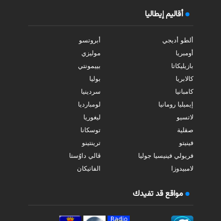
أقاليم إيطاليا
ألطو أديجي
أبروتسو
أومبريا
موليزي
بازيليكاتا
بييمونتي
كالابريا
بوليا
كامبانيا
سردينيا
إيميليا رومانيا
لومبارديا
لاتسيو
ليغوريا
صقلية
توسكانا
فينيتو
ترينتينو
فريولي فينيسيا جوليا
ڤالي داوُستا
لامبيدوزا
الفاتيكان
مواقع قد تفيدك