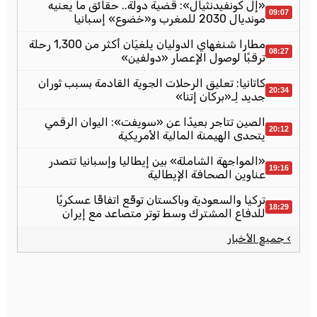
«إل كونفيدنثيال»: قضية دولة.. حقائق ما يعنيه
09:07
مونديال 2030 للمغرب و«خضوع» إسبانيا
مطارا شنغهاي الدوليان يلغيَان أكثر من 1,300 رحلة
08:27
ترقبًا لوصول الإعصار «دولفين»
كاتانيا: تعليق الرحلات الجوية القادمة بسبب ثوران
20:34
جديد لِـ«بركان إتنا»
الصين تتاجر بعيدًا عن «سويفت»: اليوان الرقمي
20:12
يتحدى الهيمنة المالية الأمريكية
«المواجهة الشاملة» بين إيطاليا وإسبانيا تتصدر
19:16
عناوين الصحافة الإيطالية
تركيا والسعودية وباكستان توقّع اتفاقًا عسكريًا
18:29
للدفاع المشترك وسط توتر متصاعد مع إيران
› جميع الأخبار