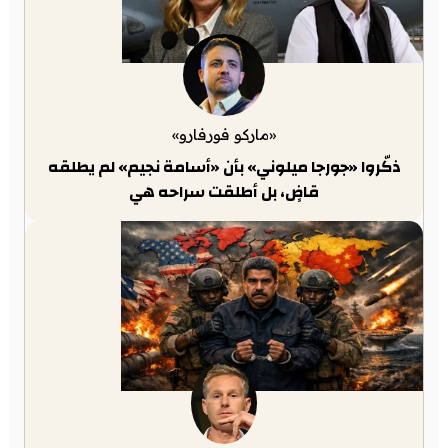
«ماركو فورفارو»
ذكّروا «جورجا ميلوني» بأن «أسامة نجيم» لم يطلقه
قاضٍ، بل أطلقت سراحه هي