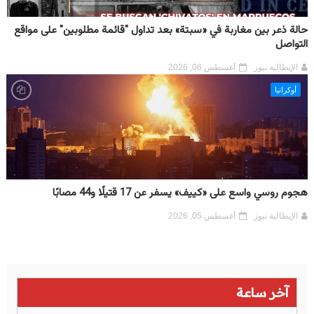
حالة ذعر بين مغاربة في «سبتة» بعد تداول "قائمة مطلوبين" على مواقع
التواصل
الإيطالية نيوز
أغسطس 06, 2026
أوكرانيا
هجوم روسي واسع على «كييف» يسفر عن 17 قتيلًا و44 مصابًا
الإيطالية نيوز
أغسطس 05, 2026
آخر ساعة