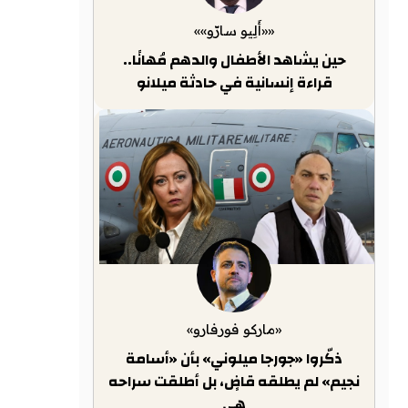
««أَلِيو سارّو»»
حين يشاهد الأطفال والدهم مُهانًا..
قراءة إنسانية في حادثة ميلانو
«ماركو فورفارو»
ذكّروا «جورجا ميلوني» بأن «أسامة
نجيم» لم يطلقه قاضٍ، بل أطلقت سراحه
هي