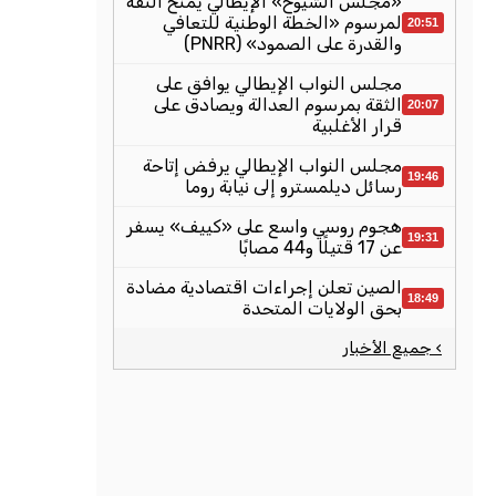
«مجلس الشيوخ» الإيطالي يمنح الثقة
لمرسوم «الخطة الوطنية للتعافي
20:51
والقدرة على الصمود» (PNRR)
مجلس النواب الإيطالي يوافق على
الثقة بمرسوم العدالة ويصادق على
20:07
قرار الأغلبية
مجلس النواب الإيطالي يرفض إتاحة
19:46
رسائل ديلمسترو إلى نيابة روما
هجوم روسي واسع على «كييف» يسفر
19:31
عن 17 قتيلًا و44 مصابًا
الصين تعلن إجراءات اقتصادية مضادة
18:49
بحق الولايات المتحدة
› جميع الأخبار