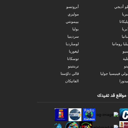
و أديجي
أبروتسو
بريا
موليزي
ليكاتا
بييمونتي
بريا
بوليا
انيا
سردينيا
ليا رومانيا
لومبارديا
سيو
ليغوريا
ية
توسكانا
تو
ترينتينو
ولي فينيسيا جوليا
ڤالي داوُستا
يدوزا
الفاتيكان
مواقع قد تفيدك