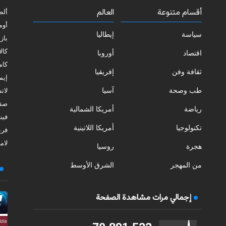
أقسام متنوعة
العالم
ألط
أوم
سياسة
إيطاليا
بازي
كالا
اقتصاد
أوروبا
كامب
ثقافة وفن
إفريقيا
إيمي
طب وصحة
آسيا
لات
صقل
رياضة
أمريكا الشمالية
فيني
تكنولوجيا
أمريكا اللاتينية
فري
لامب
هجرة
روسيا
من المهجر
الشرق الأوسط
إجمالي مرات مشاهدة الصفحة