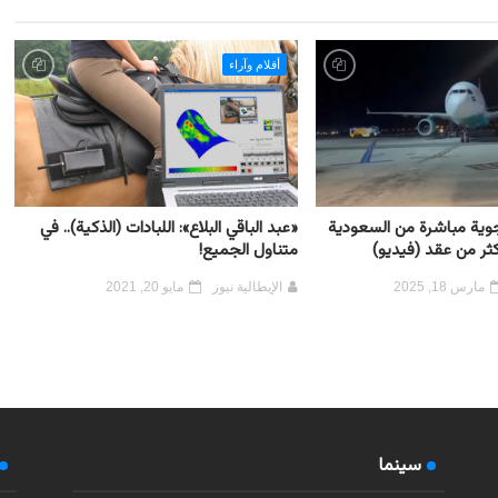
أقلام وآراء
جوية مباشرة من السعودية
«عبد الباقي البلاع»: اللبادات (الذكية).. في
كثر من عقد (فيديو)
متناول الجميع!
مارس 18, 2025
الإيطالية نيوز
مايو 20, 2021
سينما