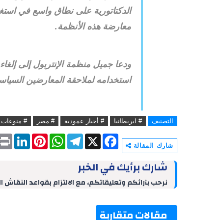
الدكتاتورية على نطاق واسع في استغل
معارضة هذه الأنظمة.
ودعا جميل منظمة الإنتربول إلى إلغا
استخدامه لملاحقة المعارضين السياسيي
التصنيف
# ابريطانيا
# أخبار عمودية
# مصر
# منوعات
P
L
P
W
T
X
F
r
i
i
h
e
a
شارك المقالة
i
n
n
a
l
c
n
k
t
t
e
e
شارك برأيك في الخبر
t
e
e
s
g
b
d
r
A
r
o
نرحب بآرائكم وتعليقاتكم، مع الالتزام بقواعد النقاش ا
I
e
p
a
o
n
s
p
m
k
t
مقالات متقاربة