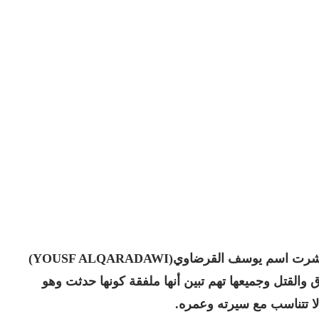
وأضافت المنظمة أن منظمة الإنتربول كانت قد نشرت اسم يوسف القرضاوي(YOUSF ALQARADAWI)
القتل وجميعها تهم تبين أنها ملفقة كونها حدثت وهو
لا تتناسب مع سيرته وعمره.