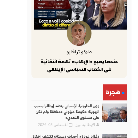
ماركو ترافايو
عندما يصبح «الإرهاب» تهمة انتقائية
في الخطاب السياسي الإيطالي
هجرة
وزير الخارجية الإسباني ينتقد إيطاليا بسبب
الهجرة: حكومة ميلوني «منافقة ولم تكن
على مستوى التحدي»
الإيطالية نيوز
أغسطس 03, 2026
«فؤاد عودة»: أحداث «سبتة» تكشف إخفاق