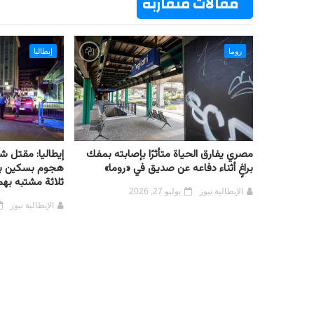
مقالات متقاربة
روما
إيطاليا
مصري يفارق الحياة متأثرًا بإصابته بمفك
براغٍ أثناء دفاعه عن صديق في «روما»
هجوم بسكين بمد
ثلاثة مشتبه بهم
الإيطالية نيوز
يوليو 27, 2026
الإيطالية نيوز