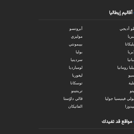
أقاليم إيطاليا
و أديجي
أبروتسو
بريا
موليزي
ليكاتا
بييمونتي
بريا
بوليا
انيا
سردينيا
ليا رومانيا
لومبارديا
سيو
ليغوريا
ية
توسكانا
تو
ترينتينو
ولي فينيسيا جوليا
ڤالي داوُستا
يدوزا
الفاتيكان
مواقع قد تفيدك