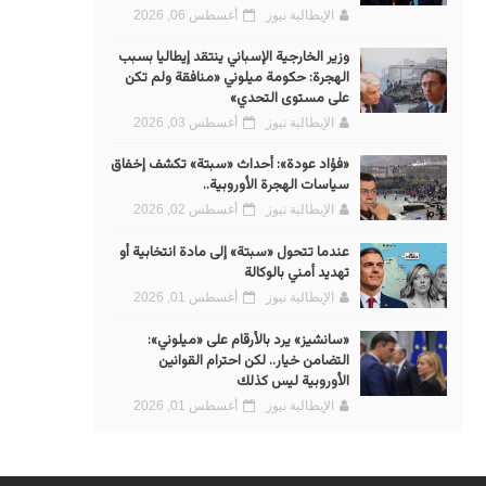
الإيطالية نيوز
أغسطس 06, 2026
وزير الخارجية الإسباني ينتقد إيطاليا بسبب
الهجرة: حكومة ميلوني «منافقة ولم تكن
على مستوى التحدي»
الإيطالية نيوز
أغسطس 03, 2026
«فؤاد عودة»: أحداث «سبتة» تكشف إخفاق
سياسات الهجرة الأوروبية..
الإيطالية نيوز
أغسطس 02, 2026
عندما تتحول «سبتة» إلى مادة انتخابية أو
تهديد أمني بالوكالة
الإيطالية نيوز
أغسطس 01, 2026
«سانشيز» يرد بالأرقام على «ميلوني»:
التضامن خيار.. لكن احترام القوانين
الأوروبية ليس كذلك
الإيطالية نيوز
أغسطس 01, 2026