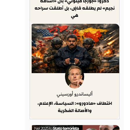
ذكّروا «جورجا ميلوني» بأن «أسامة
نجيم» لم يطلقه قاضٍ، بل أطلقت سراحه
هي
أليساندرو أورسيني
اختطاف «مادورو»: السياسة، الإعلام،
والأصالة الفكرية