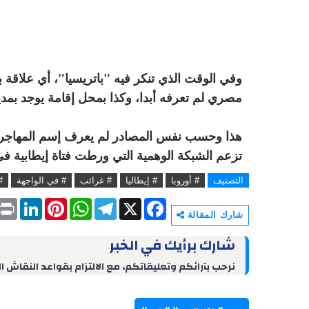
وفي الوقت الذي تنكر فيه "باتريسيا"، أي علاقة 
مصري لم تعرفه أبدا، وكذا بمحل إقامة يوجد بمدين
هذا وحسب نفس المصادر لم يعرف إسم المهاجر الم
تزعم الشبكة الوهمية التي ورطت فتاة إيطابية ف
التصنيف
# أوروبا
# إيطاليا
# غرائب
# في الواجهة
#
P
L
P
W
T
X
F
r
i
i
h
e
a
شارك المقالة
i
n
n
a
l
c
n
k
t
t
e
e
شارك برأيك في الخبر
t
e
e
s
g
b
d
r
A
r
o
نرحب بآرائكم وتعليقاتكم، مع الالتزام بقواعد النقاش ا
I
e
p
a
o
n
s
p
m
k
t