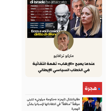
ماركو ترافايو
عندما يصبح «الإرهاب» تهمة انتقائية
في الخطاب السياسي الإيطالي
هجرة
«فاينانشال تايمز»: «حكومة ميلوني» تتبنى
موقفاً "منافقاً" في انتقاداتها لإسبانيا بشأن
الهجرة