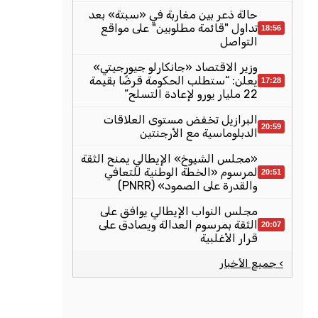
حالة ذعر بين مغاربة في «سبتة» بعد
تداول "قائمة مطلوبين" على مواقع
18:56
التواصل
وزير الاقتصاد «جانكارلو جيورجيتي»
يعلن: “ستطلب الحكومة قرضًا بقيمة
17:28
22 مليار يورو لإعادة التسلح”
البرازيل تخفض مستوى العلاقات
20:59
الدبلوماسية مع الأرجنتين
«مجلس الشيوخ» الإيطالي يمنح الثقة
لمرسوم «الخطة الوطنية للتعافي
20:51
والقدرة على الصمود» (PNRR)
مجلس النواب الإيطالي يوافق على
الثقة بمرسوم العدالة ويصادق على
20:07
قرار الأغلبية
› جميع الأخبار