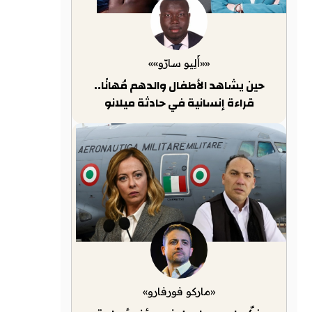
««أَلِيو سارّو»»
حين يشاهد الأطفال والدهم مُهانًا..
قراءة إنسانية في حادثة ميلانو
«ماركو فورفارو»