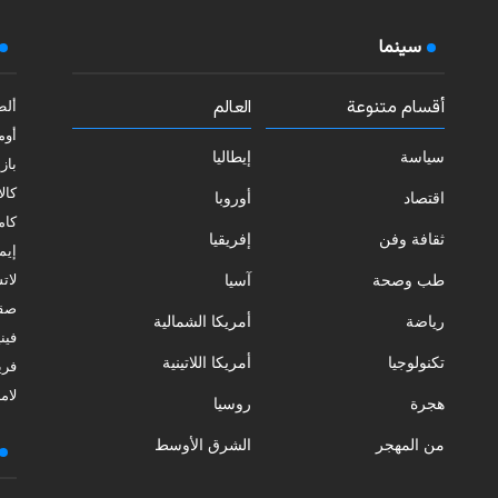
سينما
أقسام متنوعة
العالم
ألط
أوم
سياسة
إيطاليا
بازي
كالا
اقتصاد
أوروبا
كامب
ثقافة وفن
إفريقيا
إيمي
طب وصحة
آسيا
لات
صقل
رياضة
أمريكا الشمالية
فيني
تكنولوجيا
أمريكا اللاتينية
فري
لامب
هجرة
روسيا
من المهجر
الشرق الأوسط