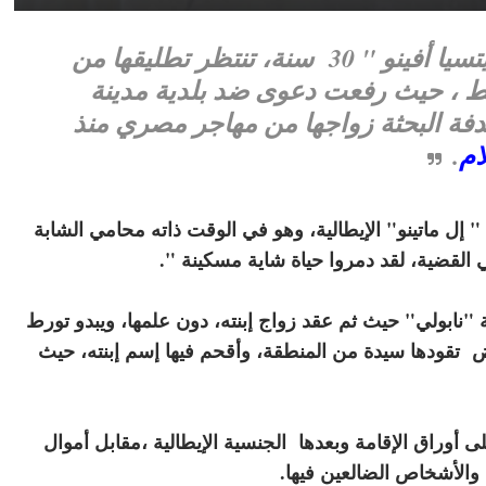
فيما يشبه الطرفة ،لا تزال "باتريتسيا أفينو " 30 سنة، تنتظر تطليقها من
لم تعرفه قط ، حيث رفعت دعوى ضد بلدية مدينة
لصدفة البحثة زواجها من مهاجر مصري منذ
ام
.
إل ماتينو" الإيطالية، وهو في الوقت ذاته محامي الشابة
 القضية، لقد دمروا حياة شاية مسكينة ".
 "نابولي" حيث ثم عقد زواج إبنته، دون علمها، ويبدو تورط
 تقودها سيدة من المنطقة، وأقحم فيها إسم إبنته، حيث
أوراق الإقامة وبعدها الجنسية الإيطالية ،مقابل أموال
والأشخاص الضالعين فيها.