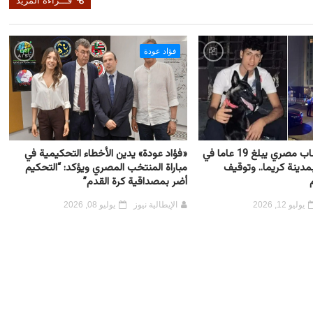
قـــراءة المزيد
فؤاد عودة
إيطاليا: مقتل شاب مصري يبلغ 19 عاما في
«فؤاد عودة» يدين الأخطاء التحكيمية في
ينة كريما.. وتوقيف
مباراة المنتخب المصري ويؤكد: “التحكيم
أضر بمصداقية كرة القدم”
يوليو 12, 2026
الإيطالية نيوز
يوليو 08, 2026