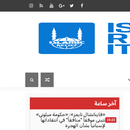
آخر ساعة
«فاينانشال تايمز»: «حكومة ميلوني»
تتبنى موقفاً "منافقاً" في انتقاداتها
19:23
لإسبانيا بشأن الهجرة