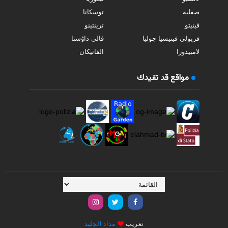
صقلية
توسكانا
فينيتو
ترينتينو
فريولي فينيسيا جوليا
ڤالي داوُستا
لامبيدوزا
الفاتيكان
مواقع قد تفيدك
تعريب
مداد الجليد