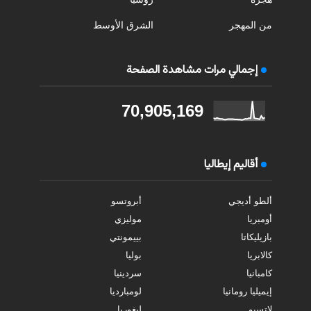
من المهجر
الشرق الأوسط
إجمالي مرات مشاهدة الصفحة
70,905,169
أقاليم إيطاليا
ألطو أديجي
أبروتسو
أومبريا
موليزي
بازيليكاتا
بييمونتي
كالابريا
بوليا
كامبانيا
سردينيا
إيميليا رومانيا
لومبارديا
لاتسيو
ليغوريا