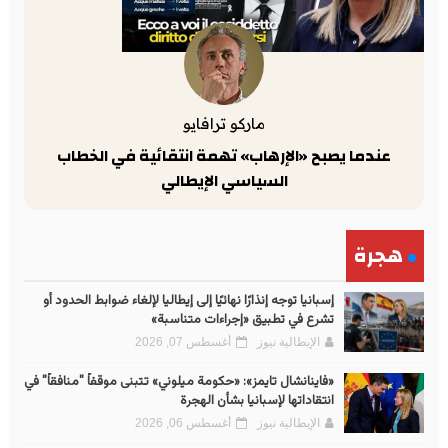
ماركو ترافايو
عندما يصبح «الإرهاب» تهمة انتقائية في الخطاب
السياسي الإيطالي
هجرة
إسبانيا توجه إنذارًا نهائيًا إلى إيطاليا لإلغاء ضوابط الحدود أو
تشرع في تطبيق «إجراءات متناسبة»
الإيطالية نيوز
أغسطس 07, 2026
«فاينانشال تايمز»: «حكومة ميلوني» تتبنى موقفاً "منافقاً" في
انتقاداتها لإسبانيا بشأن الهجرة
الإيطالية نيوز
أغسطس 06, 2026