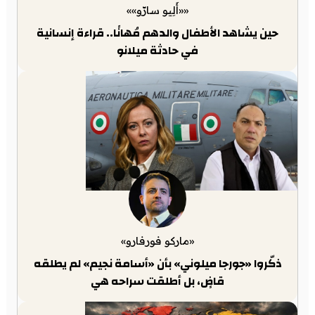
««أَلِيو سارّو»»
حين يشاهد الأطفال والدهم مُهانًا.. قراءة إنسانية
في حادثة ميلانو
«ماركو فورفارو»
ذكّروا «جورجا ميلوني» بأن «أسامة نجيم» لم يطلقه
قاضٍ، بل أطلقت سراحه هي