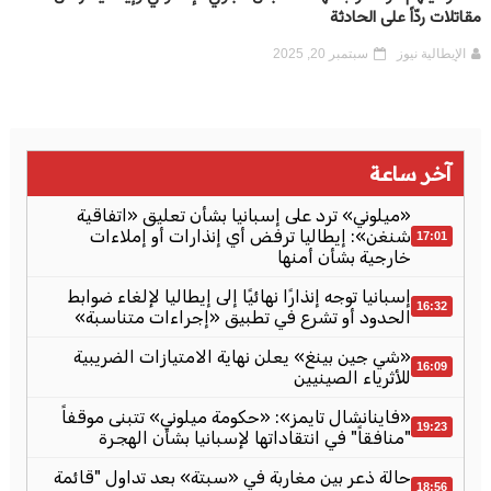
مقاتلات ردّاً على الحادثة
الإيطالية نيوز
سبتمبر 20, 2025
آخر ساعة
«ميلوني» ترد على إسبانيا بشأن تعليق «اتفاقية
شنغن»: إيطاليا ترفض أي إنذارات أو إملاءات
17:01
خارجية بشأن أمنها
إسبانيا توجه إنذارًا نهائيًا إلى إيطاليا لإلغاء ضوابط
16:32
الحدود أو تشرع في تطبيق «إجراءات متناسبة»
«شي جين بينغ» يعلن نهاية الامتيازات الضريبية
16:09
للأثرياء الصينيين
«فاينانشال تايمز»: «حكومة ميلوني» تتبنى موقفاً
19:23
"منافقاً" في انتقاداتها لإسبانيا بشأن الهجرة
حالة ذعر بين مغاربة في «سبتة» بعد تداول "قائمة
18:56