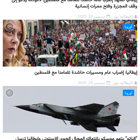
إيطاليا تشهد إضراباً عاماً حاشداً تضامناً مع فلسطين: «عودة» يدعو إلى
وقف المجزرة وفتح ممرات إنسانية
الإيطالية نيوز
سبتمبر 23, 2025
أوروبا
إيطاليا: إضراب عام ومسيرات حاشدة تضامنا مع فلسطين
الإيطالية نيوز
سبتمبر 23, 2025
أوروبا
"الناتو" يتهم موسكو بانتهاك المجال الجوي الإستوني وإيطاليا ترسل