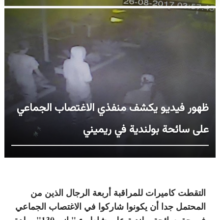
ظهور فيديو يكشف منفذي الاغتصاب الجماعي
على سائحة بولندية في ريميني
التقطت كاميرات للمراقبة أربعة الرجال الذين من
المحتمل جدا أن يكونوا شاركوا في الاغتصاب الجماعي
في حق سائحة بولندية على شاطىء "بانيو 130"، ببلدة