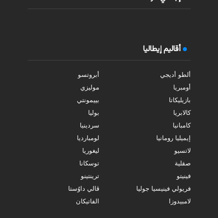
أقاليم إيطاليا
ألطو أديجي
أبروتسو
أومبريا
موليزي
بازيليكاتا
بييمونتي
كالابريا
بوليا
كامبانيا
سردينيا
إيميليا رومانيا
لومبارديا
لاتسيو
ليغوريا
صقلية
توسكانا
فينيتو
ترينتينو
فريولي فينيسيا جوليا
ڤالي داوُستا
لامبيدوزا
الفاتيكان