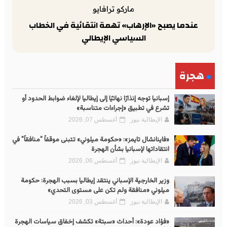
ماركو ترافايو
عندما يصبح «الإرهاب» تهمة انتقائية في الخطاب
السياسي الإيطالي
هجرة
إسبانيا توجه إنذارًا نهائيًا إلى إيطاليا لإلغاء ضوابط الحدود أو
تشرع في تطبيق «إجراءات متناسبة»
الإيطالية نيوز
أغسطس 07, 2026
«فاينانشال تايمز»: «حكومة ميلوني» تتبنى موقفاً "منافقاً" في
انتقاداتها لإسبانيا بشأن الهجرة
الإيطالية نيوز
أغسطس 06, 2026
وزير الخارجية الإسباني ينتقد إيطاليا بسبب الهجرة: حكومة
ميلوني «منافقة ولم تكن على مستوى التحدي»
الإيطالية نيوز
أغسطس 03, 2026
«فؤاد عودة»: أحداث «سبتة» تكشف إخفاق سياسات الهجرة