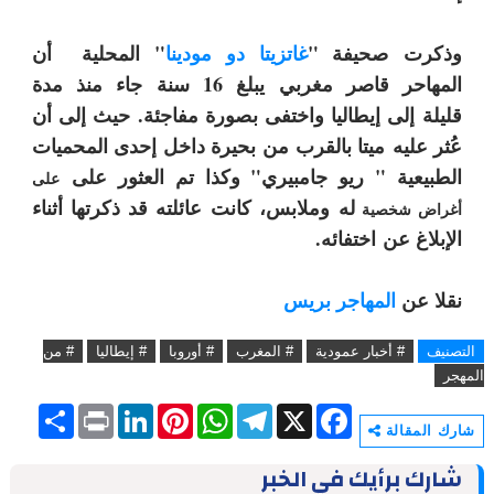
وذكرت
صحيفة "
غاتزيتا دو مودينا
" المحلية
أن
المهاحر قاصر مغربي يبلغ 16 سنة جاء منذ مدة
قليلة
إلى إيطاليا و
ا
ختفى بصورة مفاجئة
.
حيث
إلى أن
عُثر عليه
ميتا بالقرب من بحيرة داخل إحدى المحميات
الطبيعية " ريو جامبيري" وكذا تم العثور على
على
له
وملابس، كانت عائلته قد ذكرتها أثناء
أغراض شخصية
الإبلاغ عن
ا
ختفائه.
نقلا عن
المهاجر بريس
التصنيف
# أخبار عمودية
# المغرب
# أوروبا
# إيطاليا
# من
المهجر
S
P
L
P
W
T
X
F
h
r
i
i
h
e
a
شارك المقالة
a
i
n
n
a
l
c
r
n
k
t
t
e
e
شارك برأيك في الخبر
e
t
e
e
s
g
b