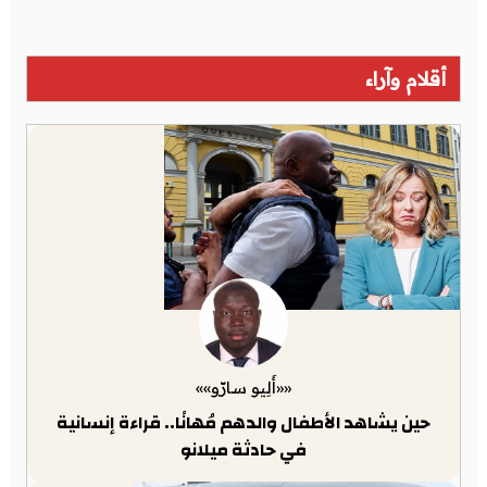
أقلام وآراء
««أَلِيو سارّو»»
حين يشاهد الأطفال والدهم مُهانًا.. قراءة إنسانية
في حادثة ميلانو