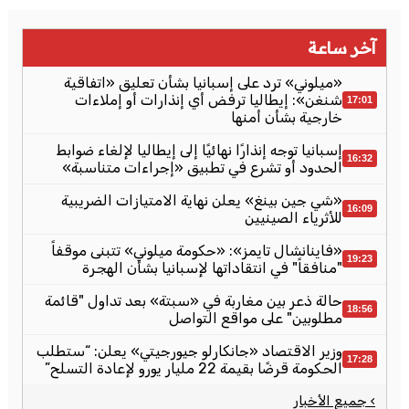
آخر ساعة
«ميلوني» ترد على إسبانيا بشأن تعليق «اتفاقية
شنغن»: إيطاليا ترفض أي إنذارات أو إملاءات
17:01
خارجية بشأن أمنها
إسبانيا توجه إنذارًا نهائيًا إلى إيطاليا لإلغاء ضوابط
16:32
الحدود أو تشرع في تطبيق «إجراءات متناسبة»
«شي جين بينغ» يعلن نهاية الامتيازات الضريبية
16:09
للأثرياء الصينيين
«فاينانشال تايمز»: «حكومة ميلوني» تتبنى موقفاً
19:23
"منافقاً" في انتقاداتها لإسبانيا بشأن الهجرة
حالة ذعر بين مغاربة في «سبتة» بعد تداول "قائمة
18:56
مطلوبين" على مواقع التواصل
وزير الاقتصاد «جانكارلو جيورجيتي» يعلن: “ستطلب
17:28
الحكومة قرضًا بقيمة 22 مليار يورو لإعادة التسلح”
› جميع الأخبار