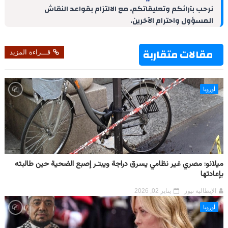
d
r
A
r
o
نرحب بآرائكم وتعليقاتكم، مع الالتزام بقواعد النقاش
I
e
p
a
o
المسؤول واحترام الآخرين.
n
s
p
m
k
t
مقالات متقاربة
قـــراءة المزيد
أوروبا
ميلانو: مصري غير نظامي يسرق دراجة ويبتـر إصبع الضحية حين طالبته
بإعادتها
الإيطالية نيوز
يناير 02, 2026
أوروبا