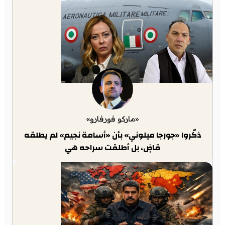
«ماركو فورفارو»
ذكّروا «جورجا ميلوني» بأن «أسامة نجيم» لم يطلقه
قاضٍ، بل أطلقت سراحه هي