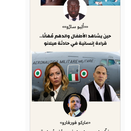
««أَلِيو سارّو»»
حين يشاهد الأطفال والدهم مُهانًا..
قراءة إنسانية في حادثة ميلانو
«ماركو فورفارو»