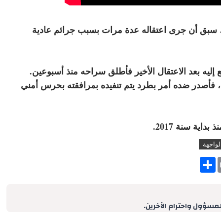
ية، سبق أن جرى اعتقاله عدة مرات بسبب جرائم عادية
ن من سنة 2004 إلى 2015، ثم رجع إليه بعد الاعتقال الأخير فأطلق سراحه منذ أسبوعين.
الـ29 أغشطس الماضي، فأصدر ضده أمر بطرد يتم تنفيده بمرافقته بحرس أمني
لواجهة
S
h
a
r
e
لمسؤول واحترام الآخرين.