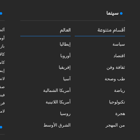
سينما
أقسام متنوعة
العالم
ألط
أوم
سياسة
إيطاليا
بازي
كالا
اقتصاد
أوروبا
كامب
ثقافة وفن
إفريقيا
إيمي
طب وصحة
آسيا
لات
صقل
رياضة
أمريكا الشمالية
فيني
تكنولوجيا
أمريكا اللاتينية
فري
لامب
هجرة
روسيا
من المهجر
الشرق الأوسط