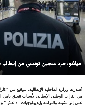
ميلانو: طرد سجين تونسي من إيطاليا ب
من التراب الوطني الإيطالي لأسباب تتعلق بامن ال
على إثر تشبته والتزامه بإيديولوجيات "داعش" وبا