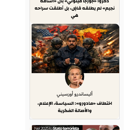
ذكّروا «جورجا ميلوني» بأن «أسامة
نجيم» لم يطلقه قاضٍ، بل أطلقت سراحه
هي
أليساندرو أورسيني
اختطاف «مادورو»: السياسة، الإعلام،
والأصالة الفكرية