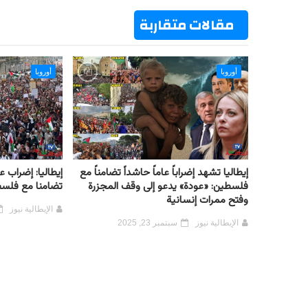
t
مقالات متقاربة
أوروبا
أوروبا
إيطاليا تشهد إضراباً عاماً حاشداً تضامناً مع
إيطاليا: إضراب
فلسطين: «عودة» يدعو إلى وقف المجزرة
تضامنا مع فلس
وفتح ممرات إنسانية
الإيطالية نيوز
الإيطالية نيوز
سبتمبر 23, 2025