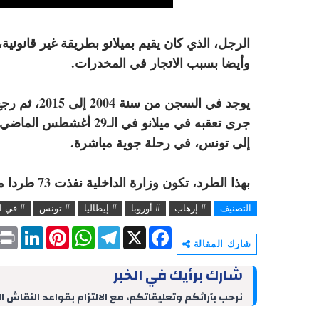
الرجل، الذي كان يقيم بميلانو بطريقة غير قانون
وأيضا بسبب الاتجار في المخدرات.
يوجد في السج
جرى تعقبه في ميلانو في 
إلى تونس، في رحلة جوية مباشرة.
بهذا الطرد، تكون وزارة الداخلية نفذت 73 طردا منذ بداية سنة 2017.
التصنيف
# إرهاب
# أوروبا
# إيطاليا
# تونس
# في ا
P
L
P
W
T
X
F
r
i
i
h
e
a
شارك المقالة
i
n
n
a
l
c
n
k
t
t
e
e
شارك برأيك في الخبر
t
e
e
s
g
b
d
r
A
r
o
نرحب بآرائكم وتعليقاتكم، مع الالتزام بقواعد النقاش ا
I
e
p
a
o
n
s
p
m
k