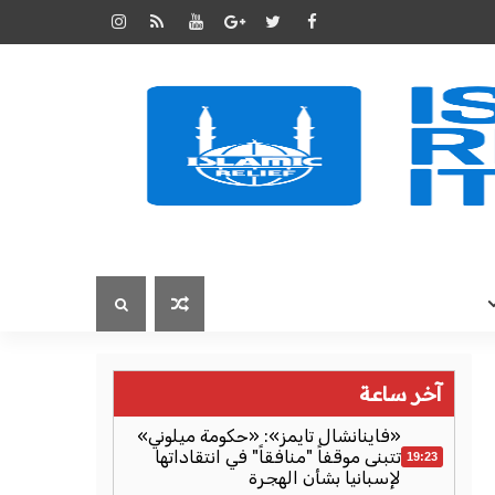
آخر ساعة
«فاينانشال تايمز»: «حكومة ميلوني»
تتبنى موقفاً "منافقاً" في انتقاداتها
19:23
لإسبانيا بشأن الهجرة