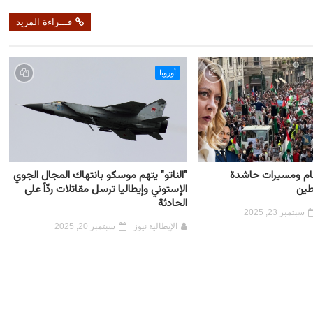
قـــراءة المزيد
أوروبا
 عام ومسيرات حاشدة
"الناتو" يتهم موسكو بانتهاك المجال الجوي
طين
الإستوني وإيطاليا ترسل مقاتلات ردّاً على
الحادثة
سبتمبر 23, 2025
الإيطالية نيوز
سبتمبر 20, 2025