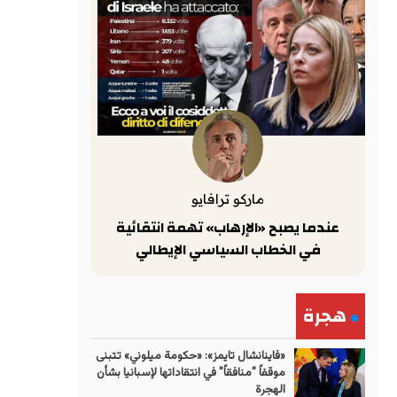
ماركو ترافايو
عندما يصبح «الإرهاب» تهمة انتقائية
في الخطاب السياسي الإيطالي
هجرة
«فاينانشال تايمز»: «حكومة ميلوني» تتبنى
موقفاً "منافقاً" في انتقاداتها لإسبانيا بشأن
الهجرة