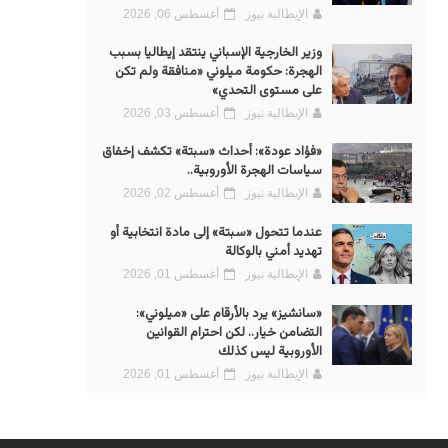
الإيطالية نيوز
أغسطس 06, 2026
وزير الخارجية الإسباني ينتقد إيطاليا بسبب
الهجرة: حكومة ميلوني «منافقة ولم تكن
على مستوى التحدي»
الإيطالية نيوز
أغسطس 03, 2026
«فؤاد عودة»: أحداث «سبتة» تكشف إخفاق
سياسات الهجرة الأوروبية..
الإيطالية نيوز
أغسطس 02, 2026
عندما تتحول «سبتة» إلى مادة انتخابية أو
تهديد أمني بالوكالة
الإيطالية نيوز
أغسطس 01, 2026
«سانشيز» يرد بالأرقام على «ميلوني»:
التضامن خيار.. لكن احترام القوانين
الأوروبية ليس كذلك
الإيطالية نيوز
أغسطس 01, 2026