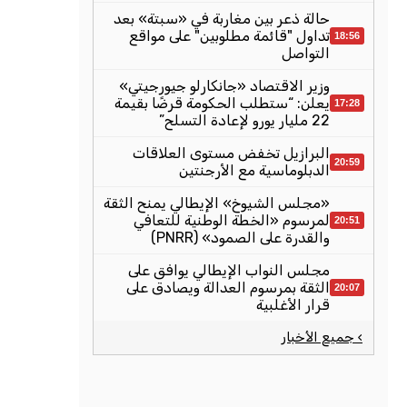
حالة ذعر بين مغاربة في «سبتة» بعد
تداول "قائمة مطلوبين" على مواقع
18:56
التواصل
وزير الاقتصاد «جانكارلو جيورجيتي»
يعلن: “ستطلب الحكومة قرضًا بقيمة
17:28
22 مليار يورو لإعادة التسلح”
البرازيل تخفض مستوى العلاقات
20:59
الدبلوماسية مع الأرجنتين
«مجلس الشيوخ» الإيطالي يمنح الثقة
لمرسوم «الخطة الوطنية للتعافي
20:51
والقدرة على الصمود» (PNRR)
مجلس النواب الإيطالي يوافق على
الثقة بمرسوم العدالة ويصادق على
20:07
قرار الأغلبية
› جميع الأخبار