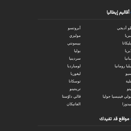
أقاليم إيطاليا
و أديجي
أبروتسو
بريا
موليزي
ليكاتا
بييمونتي
بريا
بوليا
انيا
سردينيا
ليا رومانيا
لومبارديا
سيو
ليغوريا
ية
توسكانا
تو
ترينتينو
ولي فينيسيا جوليا
ڤالي داوُستا
يدوزا
الفاتيكان
مواقع قد تفيدك