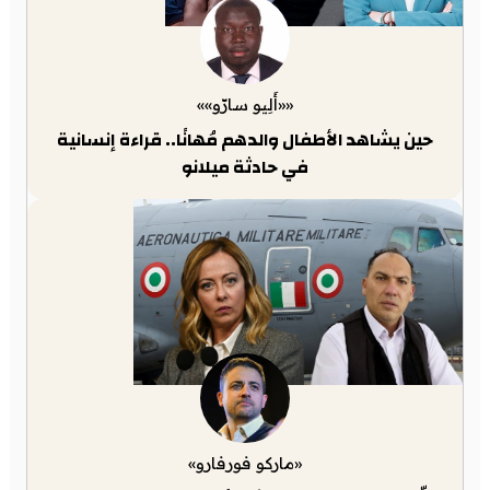
««أَلِيو سارّو»»
حين يشاهد الأطفال والدهم مُهانًا.. قراءة إنسانية
في حادثة ميلانو
«ماركو فورفارو»