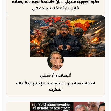
ذكّروا «جورجا ميلوني» بأن «أسامة نجيم» لم يطلقه
قاضٍ، بل أطلقت سراحه هي
أليساندرو أورسيني
اختطاف «مادورو»: السياسة، الإعلام، والأصالة
الفكرية