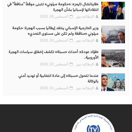
«فاينانشال تايمز»: «حكومة ميلوني» تتبنى موقفاً "منافقاً" في
انتقاداتها لإسبانيا بشأن الهجرة
الإيطالية نيوز
أغسطس 06, 2026
وزير الخارجية الإسباني ينتقد إيطاليا بسبب الهجرة: حكومة
ميلوني «منافقة ولم تكن على مستوى التحدي»
الإيطالية نيوز
أغسطس 03, 2026
«فؤاد عودة»: أحداث «سبتة» تكشف إخفاق سياسات الهجرة
الأوروبية..
الإيطالية نيوز
أغسطس 02, 2026
عندما تتحول «سبتة» إلى مادة انتخابية أو تهديد أمني
بالوكالة
الإيطالية نيوز
أغسطس 01, 2026