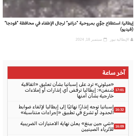
إيطاليا: استطلاع جوِّي بمروحية "دراغو" لرجال الإطفاء في محافظة "فودجا"
(فيديو)
الإيطالية نيوز
سبتمبر 18, 2024
آخر ساعة
«ميلوني» ترد على إسبانيا بشأن تعليق «اتفاقية
شنغن»: إيطاليا ترفض أي إنذارات أو إملاءات
17:01
خارجية بشأن أمنها
إسبانيا توجه إنذارًا نهائيًا إلى إيطاليا لإلغاء ضوابط
16:32
الحدود أو تشرع في تطبيق «إجراءات متناسبة»
«شي جين بينغ» يعلن نهاية الامتيازات الضريبية
16:09
للأثرياء الصينيين