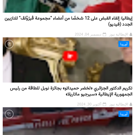
إيطاليا: إلقاء القبض على 12 شخصًا من أعضاء "مجموعة ڤيرْوُلڤ" للنازيين
الجدد (فيديو)
الإيطالية نيوز
ديسمبر 04, 2024
أوروبا
تكريم الدكتور الجزائري «لخضر حميداتو» بجائزة نوبل للطاقة من رئيس
الجمهورية الإيطالية «سيرجيو ماتاريلا»
الإيطالية نيوز
أكتوبر 30, 2024
أوروبا