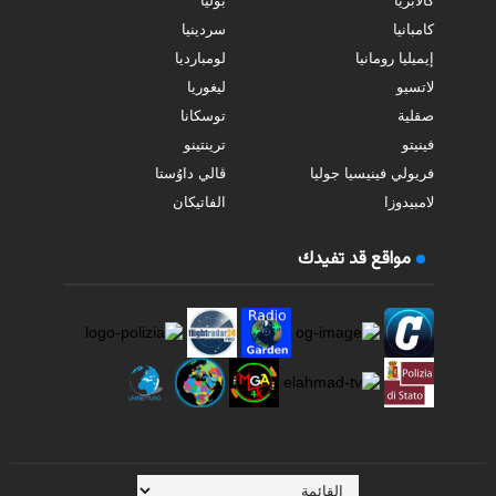
كالابريا
بوليا
كامبانيا
سردينيا
إيميليا رومانيا
لومبارديا
لاتسيو
ليغوريا
صقلية
توسكانا
فينيتو
ترينتينو
فريولي فينيسيا جوليا
ڤالي داوُستا
لامبيدوزا
الفاتيكان
مواقع قد تفيدك