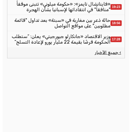
«فاينانشال تايمز»: «حكومة ميلوني» تتبنى موقفاً
19:23
"منافقاً" في انتقاداتها لإسبانيا بشأن الهجرة
حالة ذعر بين مغاربة في «سبتة» بعد تداول "قائمة
18:56
مطلوبين" على مواقع التواصل
وزير الاقتصاد «جانكارلو جيورجيتي» يعلن: “ستطلب
17:28
الحكومة قرضًا بقيمة 22 مليار يورو لإعادة التسلح”
› جميع الأخبار