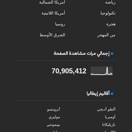
رياضة
أمريكا الشمالية
تكنولوجيا
أمريكا اللاتينية
هجرة
روسيا
من المهجر
الشرق الأوسط
إجمالي مرات مشاهدة الصفحة
70,905,412
أقاليم إيطاليا
ألطو أديجي
أبروتسو
أومبريا
موليزي
بازيليكاتا
بييمونتي