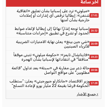
آخر ساعة
«ميلوني» ترد على إسبانيا بشأن تعليق «اتفاقية
شنغن»: إيطاليا ترفض أي إنذارات أو إملاءات
17:01
خارجية بشأن أمنها
إسبانيا توجه إنذارًا نهائيًا إلى إيطاليا لإلغاء ضوابط
16:32
الحدود أو تشرع في تطبيق «إجراءات متناسبة»
«شي جين بينغ» يعلن نهاية الامتيازات الضريبية
16:09
للأثرياء الصينيين
«فاينانشال تايمز»: «حكومة ميلوني» تتبنى موقفاً
19:23
"منافقاً" في انتقاداتها لإسبانيا بشأن الهجرة
حالة ذعر بين مغاربة في «سبتة» بعد تداول "قائمة
18:56
مطلوبين" على مواقع التواصل
وزير الاقتصاد «جانكارلو جيورجيتي» يعلن: “ستطلب
17:28
الحكومة قرضًا بقيمة 22 مليار يورو لإعادة التسلح”
› جميع الأخبار