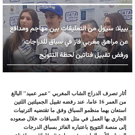
بييلا: سيول من التعليقات بين مهاجم ومدافع
عن مراهق مغربي فاز في سباق للدراجات
ورفض تقبيل فتاتين لحظة التتويج
أثار تصرف الدراج الشاب المغربي "عمر عميد" البالغ
من العمر 16 عاما، عند رفضه تقبيل
الجميلتين اللتين
استعان بهما منظمو السباق وفق ما تقتضيه الترتيبات
الجاري بها العمل في مثل هذه السباقات
خلال صعوده
إلى منصة التتويج باعتباره الفائز بسباق الدرجات