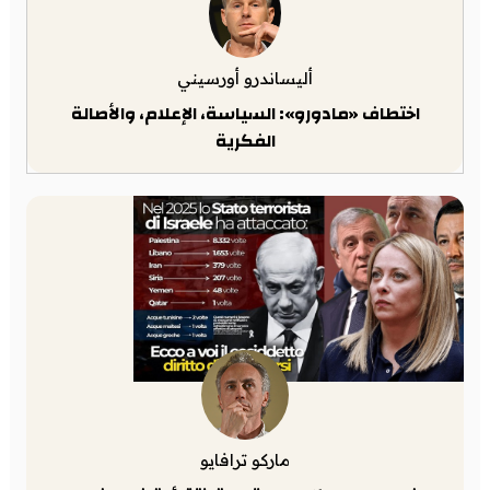
أليساندرو أورسيني
اختطاف «مادورو»: السياسة، الإعلام، والأصالة
الفكرية
ماركو ترافايو