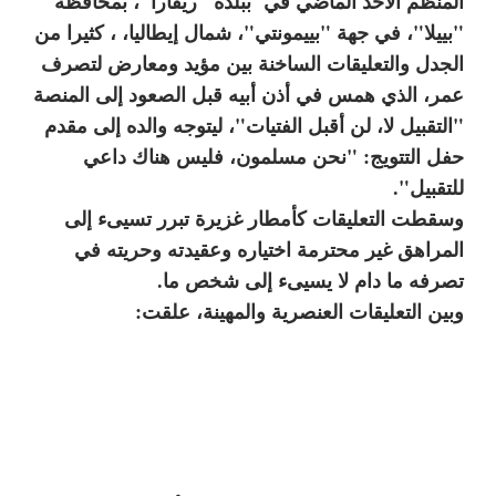
المنظم الأحد الماضي في ببلدة "ريڤارا"، بمحافظة
"بييلا"، في جهة "بييمونتي"، شمال إيطاليا، ، كثيرا من
الجدل والتعليقات الساخنة بين مؤيد ومعارض لتصرف
عمر، الذي همس في أذن أبيه قبل الصعود إلى المنصة
"التقبيل لا، لن أقبل الفتيات"، ليتوجه والده إلى مقدم
حفل التتويج: "نحن مسلمون، فليس هناك داعي
للتقبيل".
وسقطت التعليقات كأمطار غزيرة تبرر تسيىء إلى
المراهق غير محترمة اختياره وعقيدته وحريته في
تصرفه ما دام لا يسيىء إلى شخص ما.
وبين التعليقات العنصرية والمهينة، علقت: