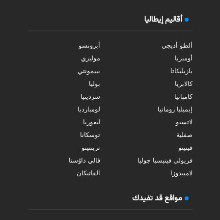
أقاليم إيطاليا
ألطو أديجي
أبروتسو
أومبريا
موليزي
بازيليكاتا
بييمونتي
كالابريا
بوليا
كامبانيا
سردينيا
إيميليا رومانيا
لومبارديا
لاتسيو
ليغوريا
صقلية
توسكانا
فينيتو
ترينتينو
فريولي فينيسيا جوليا
ڤالي داوُستا
لامبيدوزا
الفاتيكان
مواقع قد تفيدك