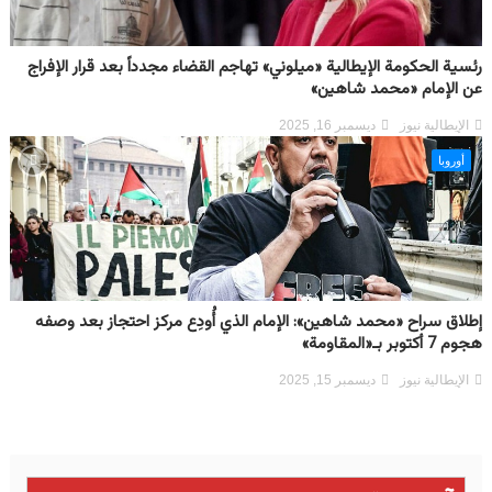
رئسية الحكومة الإيطالية «ميلوني» تهاجم القضاء مجدداً بعد قرار الإفراج
عن الإمام «محمد شاهين»
الإيطالية نيوز
ديسمبر 16, 2025
أوروبا
إطلاق سراح «محمد شاهين»: الإمام الذي أُودِع مركز احتجاز بعد وصفه
هجوم 7 أكتوبر بـ«المقاومة»
الإيطالية نيوز
ديسمبر 15, 2025