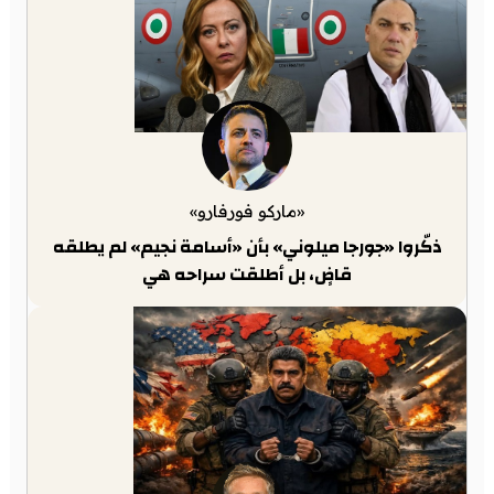
«ماركو فورفارو»
ذكّروا «جورجا ميلوني» بأن «أسامة نجيم» لم يطلقه
قاضٍ، بل أطلقت سراحه هي