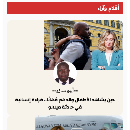
أقلام وآراء
««أَلِيو سارّو»»
حين يشاهد الأطفال والدهم مُهانًا.. قراءة إنسانية
في حادثة ميلانو