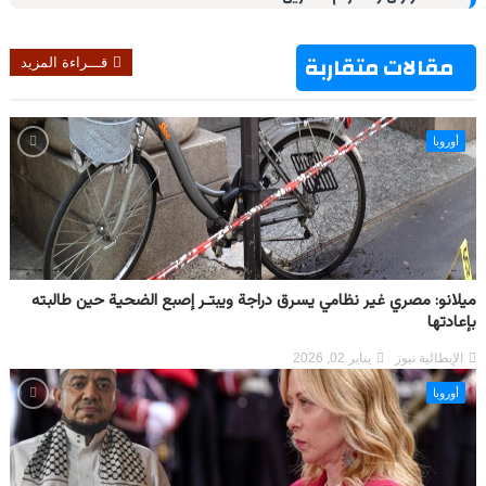
t
مقالات متقاربة
قـــراءة المزيد
أوروبا
ميلانو: مصري غير نظامي يسرق دراجة ويبتـر إصبع الضحية حين طالبته
بإعادتها
الإيطالية نيوز
يناير 02, 2026
أوروبا