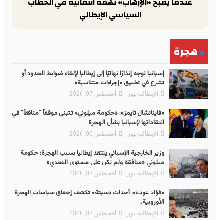
عندما يصبح «الإرهاب» تهمة انتقائية في الخطاب
السياسي الإيطالي
هجرة
إسبانيا توجه إنذارًا نهائيًا إلى إيطاليا لإلغاء ضوابط الحدود أو
تشرع في تطبيق «إجراءات متناسبة»
الإيطالية نيوز
أغسطس 07, 2026
«فاينانشال تايمز»: «حكومة ميلوني» تتبنى موقفاً "منافقاً" في
انتقاداتها لإسبانيا بشأن الهجرة
الإيطالية نيوز
أغسطس 06, 2026
وزير الخارجية الإسباني ينتقد إيطاليا بسبب الهجرة: حكومة
ميلوني «منافقة ولم تكن على مستوى التحدي»
الإيطالية نيوز
أغسطس 03, 2026
«فؤاد عودة»: أحداث «سبتة» تكشف إخفاق سياسات الهجرة
الأوروبية..
الإيطالية نيوز
أغسطس 02, 2026