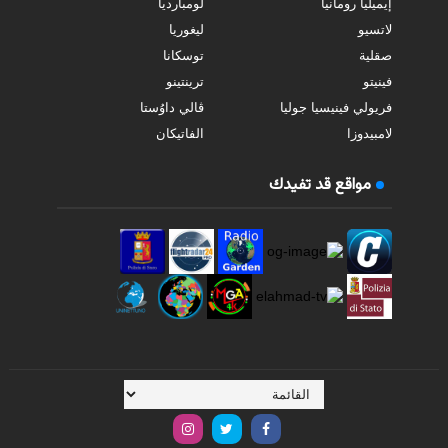
إيميليا رومانيا
لومبارديا
لاتسيو
ليغوريا
صقلية
توسكانا
فينيتو
ترينتينو
فريولي فينيسيا جوليا
ڤالي داوُستا
لامبيدوزا
الفاتيكان
مواقع قد تفيدك