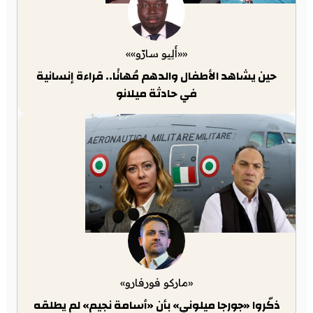
««أَلِيو سارّو»»
حين يشاهد الأطفال والدهم مُهانًا.. قراءة إنسانية
في حادثة ميلانو
«ماركو فورفارو»
ذكّروا «جورجا ميلوني» بأن «أسامة نجيم» لم يطلقه