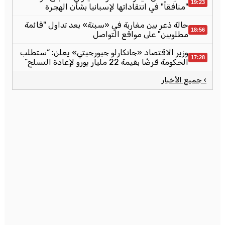
19:23
"منافقاً" في انتقاداتها لإسبانيا بشأن الهجرة
حالة ذعر بين مغاربة في «سبتة» بعد تداول "قائمة
18:56
مطلوبين" على مواقع التواصل
وزير الاقتصاد «جانكارلو جيورجيتي» يعلن: “ستطلب
17:28
الحكومة قرضًا بقيمة 22 مليار يورو لإعادة التسلح”
› جميع الأخبار