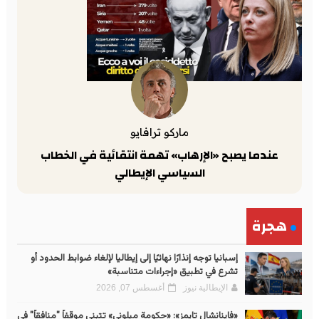
ماركو ترافايو
عندما يصبح «الإرهاب» تهمة انتقائية في الخطاب
السياسي الإيطالي
هجرة
إسبانيا توجه إنذارًا نهائيًا إلى إيطاليا لإلغاء ضوابط الحدود أو
تشرع في تطبيق «إجراءات متناسبة»
الإيطالية نيوز
أغسطس 07, 2026
«فاينانشال تايمز»: «حكومة ميلوني» تتبنى موقفاً "منافقاً" في