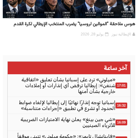
هوس ملاحقة "الموالين لروسيا" يضرب المنتخب الإيطالي لكرة القدم
الإيطالية نيوز
يوليو 28, 2026
آخر ساعة
«ميلوني» ترد على إسبانيا بشأن تعليق «اتفاقية
شنغن»: إيطاليا ترفض أي إنذارات أو إملاءات
17:01
خارجية بشأن أمنها
إسبانيا توجه إنذارًا نهائيًا إلى إيطاليا لإلغاء ضوابط
16:32
الحدود أو تشرع في تطبيق «إجراءات متناسبة»
«شي جين بينغ» يعلن نهاية الامتيازات الضريبية
16:09
للأثرياء الصينيين
«فاينانشال تايمز»: «حكومة ميلوني» تتبنى موقفاً