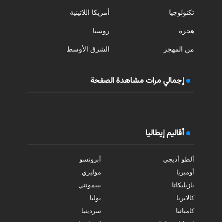
تكنولوجيا
أمريكا اللاتينية
هجرة
روسيا
من المهجر
الشرق الأوسط
إجمالي مرات مشاهدة الصفحة
أقاليم إيطاليا
ألطو أديجي
أبروتسو
أومبريا
موليزي
بازيليكاتا
بييمونتي
كالابريا
بوليا
كامبانيا
سردينيا