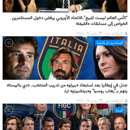
"كأس العالم ليست للبيع"..الاتحاد الأوروبي يرفض دخول المستثمرين
الخواص إلى مسابقات «الفيفا»
الإيطالية نيوز
يوليو 30, 2026
أليساندرو دي باتيستا
جدل في إيطاليا بعد استبعاد «بيرلو» من تدريب المنتخب.. «دي باتيستا»
يتهم بـ"رهاب روسيا" و«بيتشيرنو» ترد
الإيطالية نيوز
يوليو 28, 2026
أوروبا