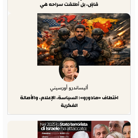
قاضٍ، بل أطلقت سراحه هي
أليساندرو أورسيني
اختطاف «مادورو»: السياسة، الإعلام، والأصالة
الفكرية