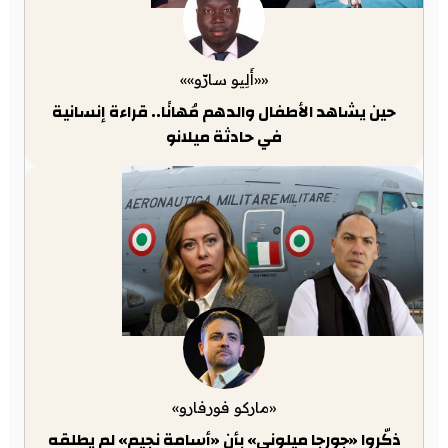
««أَلِيو سارّو»»
حين يشاهد الأطفال والدهم مُهانًا.. قراءة إنسانية
في حادثة ميلانو
«ماركو فورفارو»
ذكّروا «جورجا ميلوني» بأن «أسامة نجيم» لم يطلقه