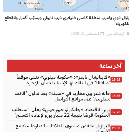
زلزال قوي يضرب منطقة كامبي فليغري قرب نابولي ويسبِّب أضرار وانقطاع
للكهرباء
الإيطالية نيوز
أغسطس 01, 2026
آخر ساعة
«فاينانشال تايمز»: «حكومة ميلوني» تتبنى موقفاً
19:23
"منافقاً" في انتقاداتها لإسبانيا بشأن الهجرة
حالة ذعر بين مغاربة في «سبتة» بعد تداول "قائمة
18:56
مطلوبين" على مواقع التواصل
وزير الاقتصاد «جانكارلو جيورجيتي» يعلن: “ستطلب
17:28
الحكومة قرضًا بقيمة 22 مليار يورو لإعادة التسلح”
البرازيل تخفض مستوى العلاقات الدبلوماسية مع
20:59
الأرجنتين