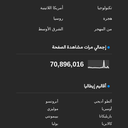
تكنولوجيا
أمريكا اللاتينية
هجرة
روسيا
من المهجر
الشرق الأوسط
إجمالي مرات مشاهدة الصفحة
70,896,016
أقاليم إيطاليا
ألطو أديجي
أبروتسو
أومبريا
موليزي
بازيليكاتا
بييمونتي
كالابريا
بوليا