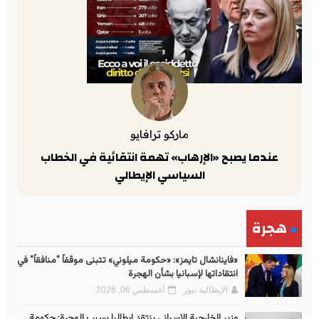
ماركو ترافايو
عندما يصبح «الإرهاب» تهمة انتقائية في الخطاب
السياسي الإيطالي
هجرة
«فاينانشال تايمز»: «حكومة ميلوني» تتبنى موقفاً "منافقاً" في
انتقاداتها لإسبانيا بشأن الهجرة
الإيطالية نيوز
أغسطس 06, 2026
وزير الخارجية الإسباني ينتقد إيطاليا بسبب الهجرة: حكومة