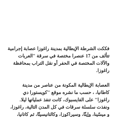
فككت الشرطة الإيطالية بمدينة راغوزا عصابة إجرامية
تتألف من 17 عنصرا مختصة في سرقة "العربات
والآلات المختصة في الحفر أو نقل التراب بمحافظة
راغوزا.
العصابة
الإيطالية
المكونة من عناصر من مدينة
كاطانيا، ، حسب ما نشره موقع "كويستورا دي
راغوزا" على الفايسبوك، كانت تنفذ عملياتها ليلا.
ونفذت سلسلة سرقات في كل المدن التالية، راغوزا،
و ميسّينا، وإينّا، وسيراكوزا، وكالتانيسيتّا، ثم كاتانيا،