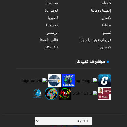
كامبانيا
سردينيا
إيميليا رومانيا
لومبارديا
لاتسيو
ليغوريا
صقلية
توسكانا
فينيتو
ترينتينو
فريولي فينيسيا جوليا
ڤالي داوُستا
لامبيدوزا
الفاتيكان
مواقع قد تفيدك