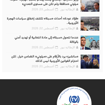
ميلوني «منافقة ولم تكن على مستوى التحدي»
الإيطالية نيوز
أغسطس 03, 2026
«فؤاد عودة»: أحداث «سبتة» تكشف إخفاق سياسات الهجرة
الأوروبية..
الإيطالية نيوز
أغسطس 02, 2026
عندما تتحول «سبتة» إلى مادة انتخابية أو تهديد أمني
بالوكالة
الإيطالية نيوز
أغسطس 01, 2026
«سانشيز» يرد بالأرقام على «ميلوني»: التضامن خيار.. لكن
احترام القوانين الأوروبية ليس كذلك
الإيطالية نيوز
أغسطس 01, 2026