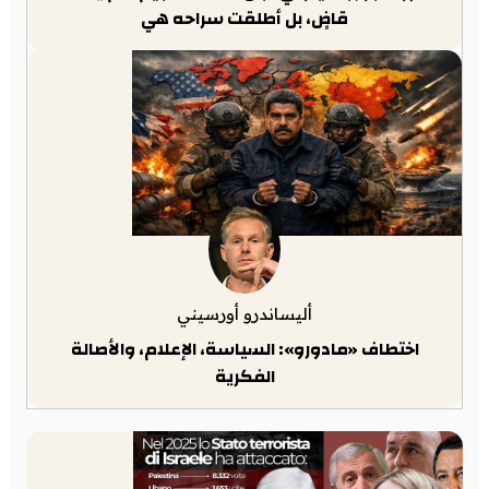
قاضٍ، بل أطلقت سراحه هي
أليساندرو أورسيني
اختطاف «مادورو»: السياسة، الإعلام، والأصالة
الفكرية