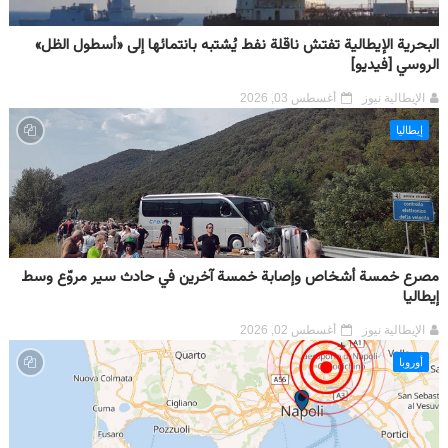
البحرية الإيطالية تفتش ناقلة نفط يُشتبه بانتمائها إلى «أسطول الظل»
الروسي [فيديو]
الإيطالية نيوز
أغسطس 03, 2026
إيطاليا
مصرع خمسة أشخاص وإصابة خمسة آخرين في حادث سير مروّع وسط
إيطاليا
الإيطالية نيوز
أغسطس 02, 2026
أوروبا