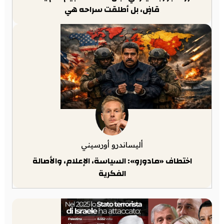
قاضٍ، بل أطلقت سراحه هي
أليساندرو أورسيني
اختطاف «مادورو»: السياسة، الإعلام، والأصالة
الفكرية