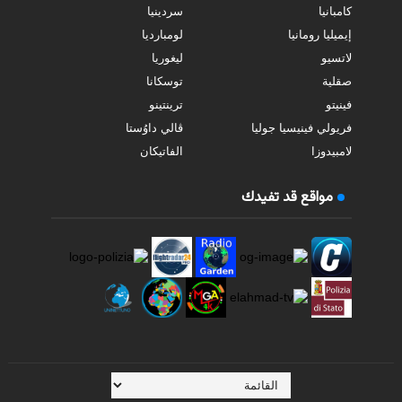
كامبانيا
سردينيا
إيميليا رومانيا
لومبارديا
لاتسيو
ليغوريا
صقلية
توسكانا
فينيتو
ترينتينو
فريولي فينيسيا جوليا
ڤالي داوُستا
لامبيدوزا
الفاتيكان
مواقع قد تفيدك