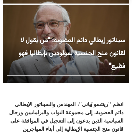
سيناتور إيطالي دائم العضوية: "من يقول لا
لقانون منح الجنسية لمولودين بإيطاليا فهو
فظيع"
انظم "رينتسو بْياني"، المهندس والسيناتور الإيطالي
دائم العضوية، إلى مجموعة النواب والبرلمانيين ورجال
السياسية الذين يدعون إلى التعجيل في الموافقة على
قانون منح الجنسية الإيطالية إلى أبناء المهاجرين