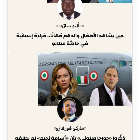
««أَلِيو سارّو»»
حين يشاهد الأطفال والدهم مُهانًا.. قراءة إنسانية
في حادثة ميلانو
«ماركو فورفارو»
ذكّروا «جورجا ميلوني» بأن «أسامة نجيم» لم يطلقه