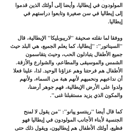
المولودون في إيطاليا، وأيضا إلى أولئك الذين قدموا
إلى إيطاليا في سن صغيرة وتابعوا دراستهم في
إيطاليا.
ووفقا لما نقلته صحيفة "لاريبوبليكا" الإيطالية، قال
"السيناتور": "إيطاليا، كما يعلم الجميع، هي البلد حيث
جميع الأطفال يتبادلون الحب، وحيث يتقاسمون
الشمس والموسيقى والمطاعم، والشوارع والأزقة.
الأطفال هم فرحتنا وهم عزاؤنا الوحيد. لذا، علينا فعلا
أن نداعبهم ونحميهم لأنهم هبة من السماء، ولأنهم
ولدوا على الأرض الإيطالية، فهم جوهر أرضنا،
والمكون الذي يزيد مستقبلنا غنى".
كما قال أيضا "رينتسو پيانو": "من يقول لا لمنح
الجنسية لأبناء الأجانب المولودون في إيطاليا فهو
فظيع، أولئك الأطفال هم إيطاليون، ويقول ذلك حتى