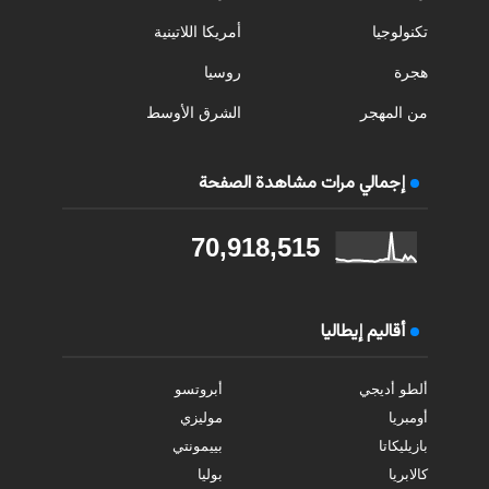
تكنولوجيا
أمريكا اللاتينية
هجرة
روسيا
من المهجر
الشرق الأوسط
إجمالي مرات مشاهدة الصفحة
70,918,515
أقاليم إيطاليا
ألطو أديجي
أبروتسو
أومبريا
موليزي
بازيليكاتا
بييمونتي
كالابريا
بوليا