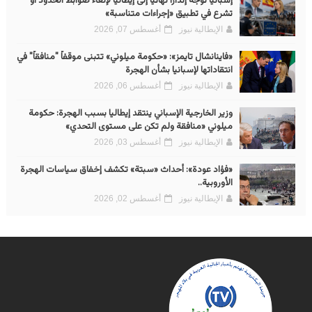
إسبانيا توجه إنذارًا نهائيًا إلى إيطاليا لإلغاء ضوابط الحدود أو
تشرع في تطبيق «إجراءات متناسبة»
الإيطالية نيوز
أغسطس 07, 2026
«فاينانشال تايمز»: «حكومة ميلوني» تتبنى موقفاً "منافقاً" في
انتقاداتها لإسبانيا بشأن الهجرة
الإيطالية نيوز
أغسطس 06, 2026
وزير الخارجية الإسباني ينتقد إيطاليا بسبب الهجرة: حكومة
ميلوني «منافقة ولم تكن على مستوى التحدي»
الإيطالية نيوز
أغسطس 03, 2026
«فؤاد عودة»: أحداث «سبتة» تكشف إخفاق سياسات الهجرة
الأوروبية..
الإيطالية نيوز
أغسطس 02, 2026