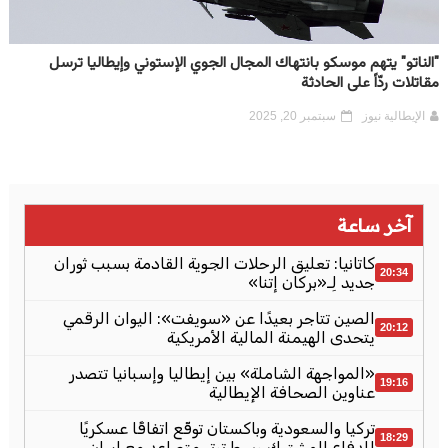
"الناتو" يتهم موسكو بانتهاك المجال الجوي الإستوني وإيطاليا ترسل
مقاتلات ردّاً على الحادثة
الإيطالية نيوز
سبتمبر 20, 2025
آخر ساعة
كاتانيا: تعليق الرحلات الجوية القادمة بسبب ثوران
20:34
جديد لِـ«بركان إتنا»
الصين تتاجر بعيدًا عن «سويفت»: اليوان الرقمي
20:12
يتحدى الهيمنة المالية الأمريكية
«المواجهة الشاملة» بين إيطاليا وإسبانيا تتصدر
19:16
عناوين الصحافة الإيطالية
تركيا والسعودية وباكستان توقّع اتفاقًا عسكريًا
18:29
للدفاع المشترك وسط توتر متصاعد مع إيران