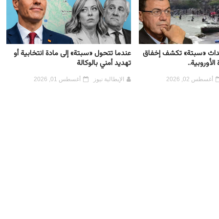
حداث «سبتة» تكشف إخفاق
عندما تتحول «سبتة» إلى مادة انتخابية أو
لأوروبية..
تهديد أمني بالوكالة
أغسطس 02, 2026
الإيطالية نيوز
أغسطس 01, 2026