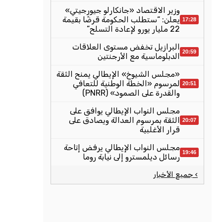
وزير الاقتصاد «جانكارلو جيورجيتي»
يعلن: “ستطلب الحكومة قرضًا بقيمة
17:28
22 مليار يورو لإعادة التسلح”
البرازيل تخفض مستوى العلاقات
20:59
الدبلوماسية مع الأرجنتين
«مجلس الشيوخ» الإيطالي يمنح الثقة
لمرسوم «الخطة الوطنية للتعافي
20:51
والقدرة على الصمود» (PNRR)
مجلس النواب الإيطالي يوافق على
الثقة بمرسوم العدالة ويصادق على
20:07
قرار الأغلبية
مجلس النواب الإيطالي يرفض إتاحة
19:46
رسائل ديلمسترو إلى نيابة روما
› جميع الأخبار