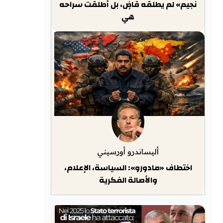
نجيم» لم يطلقه قاضٍ، بل أطلقت سراحه
هي
أليساندرو أورسيني
اختطاف «مادورو»: السياسة، الإعلام،
والأصالة الفكرية