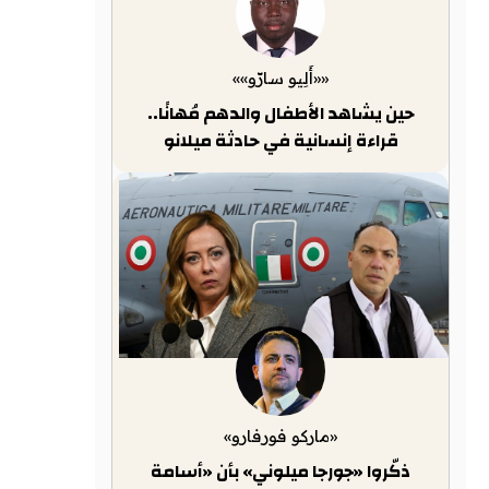
««أَلِيو سارّو»»
حين يشاهد الأطفال والدهم مُهانًا..
قراءة إنسانية في حادثة ميلانو
«ماركو فورفارو»
ذكّروا «جورجا ميلوني» بأن «أسامة