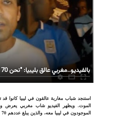
بالفيديو..مغربي عالق بليبيا: "نحن 70 مغربي مات منا 5 ولم نسافر بعد إلى إيطاليا"
استنجد شباب مغاربة عالقون في ليبيا كانوا قد ت
الموت. ويظهر الفيديو شاب مغربي يعرض وضع
ال