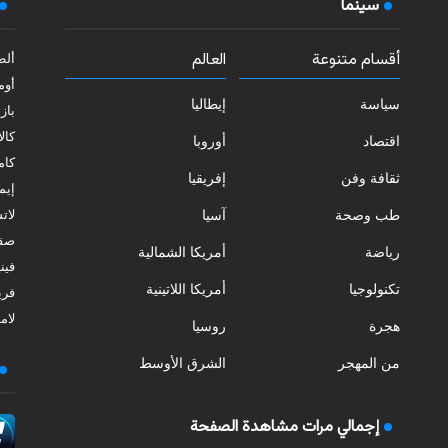
سينما
أقسام متنوعة
العالم
ألط
أوم
سياسة
إيطاليا
بازي
كالا
اقتصاد
أوروبا
كامب
ثقافة وفن
إفريقيا
إيمي
طب وصحة
آسيا
لات
صقل
رياضة
أمريكا الشمالية
فيني
تكنولوجيا
أمريكا اللاتينية
فري
لامب
هجرة
روسيا
من المهجر
الشرق الأوسط
إجمالي مرات مشاهدة الصفحة