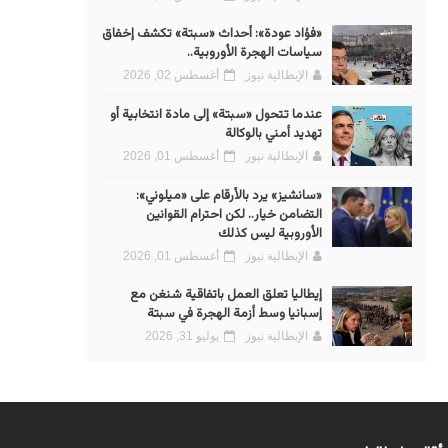
«فؤاد عودة»: أحداث «سبتة» تكشف إخفاق
سياسات الهجرة الأوروبية..
الإيطالية نيوز
أغسطس 02, 2026
عندما تتحول «سبتة» إلى مادة انتخابية أو
تهديد أمني بالوكالة
الإيطالية نيوز
أغسطس 01, 2026
«سانشيز» يرد بالأرقام على «ميلوني»:
التضامن خيار.. لكن احترام القوانين
الأوروبية ليس كذلك
الإيطالية نيوز
أغسطس 01, 2026
إيطاليا تعلق العمل باتفاقية شنغن مع
إسبانيا وسط أزمة الهجرة في سبتة
الإيطالية نيوز
يوليو 31, 2026