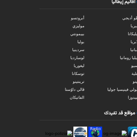
أقاليم إيطاليا
و أديجي
أبروتسو
بريا
موليزي
ليكاتا
بييمونتي
بريا
بوليا
انيا
سردينيا
ليا رومانيا
لومبارديا
سيو
ليغوريا
ية
توسكانا
تو
ترينتينو
ولي فينيسيا جوليا
ڤالي داوُستا
يدوزا
الفاتيكان
مواقع قد تفيدك