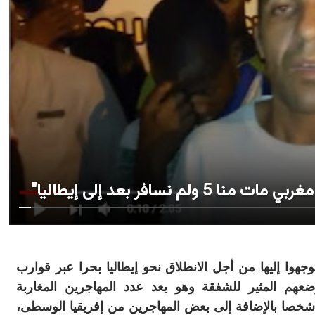
وجهوا إليها من أجل الانطلاق نحو إيطاليا بحرا عبر قوارب
هم المثير للشفقة وهو يعد عدد المهاجرين المغاربة
موجودون في ليبيا معه، والذين يبلغ عددهم 70 شخصا بالإضافة إلى بعض المهاجرين من إفريقيا الوسطى،