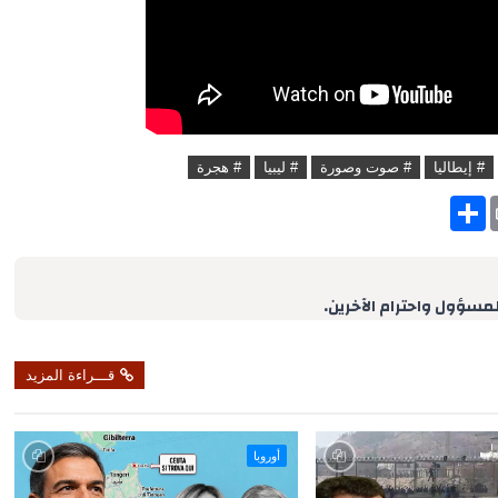
# إيطاليا
# صوت وصورة
# ليبيا
# هجرة
S
h
a
r
e
لمسؤول واحترام الآخرين.
قـــراءة المزيد
أوروبا