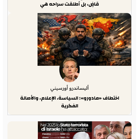
قاضٍ، بل أطلقت سراحه هي
أليساندرو أورسيني
اختطاف «مادورو»: السياسة، الإعلام، والأصالة
الفكرية