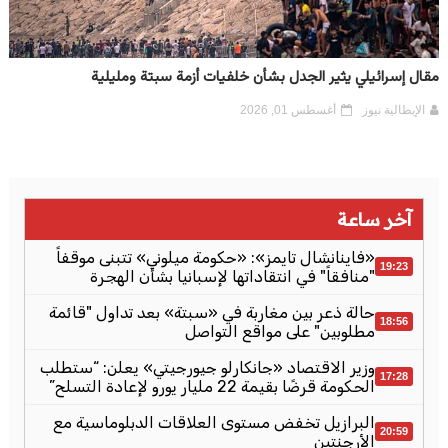
مقال إسرائيلي يثير الجدل بشأن خلفيات أزمة سبتة ومليلية
الإيطالية نيوز
أغسطس 01, 2026
آخر ساعة
«فاينانشال تايمز»: «حكومة ميلوني» تتبنى موقفاً
19:23
"منافقاً" في انتقاداتها لإسبانيا بشأن الهجرة
حالة ذعر بين مغاربة في «سبتة» بعد تداول "قائمة
18:56
مطلوبين" على مواقع التواصل
وزير الاقتصاد «جانكارلو جيورجيتي» يعلن: “ستطلب
17:28
الحكومة قرضًا بقيمة 22 مليار يورو لإعادة التسلح”
البرازيل تخفض مستوى العلاقات الدبلوماسية مع
20:59
الأرجنتين