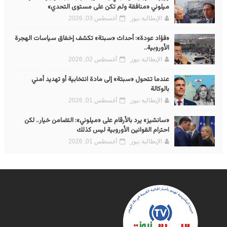
ميلوني «منافقة ولم تكن على مستوى التحدي»
الإيطالية نيوز
أغسطس 03, 2026
«فؤاد عودة»: أحداث «سبتة» تكشف إخفاق سياسات الهجرة
الأوروبية..
الإيطالية نيوز
أغسطس 02, 2026
عندما تتحول «سبتة» إلى مادة انتخابية أو تهديد أمني
بالوكالة
الإيطالية نيوز
أغسطس 01, 2026
«سانشيز» يرد بالأرقام على «ميلوني»: التضامن خيار.. لكن
احترام القوانين الأوروبية ليس كذلك
الإيطالية نيوز
أغسطس 01, 2026