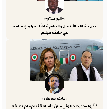
««أَلِيو سارّو»»
حين يشاهد الأطفال والدهم مُهانًا.. قراءة إنسانية
في حادثة ميلانو
«ماركو فورفارو»
ذكّروا «جورجا ميلوني» بأن «أسامة نجيم» لم يطلقه