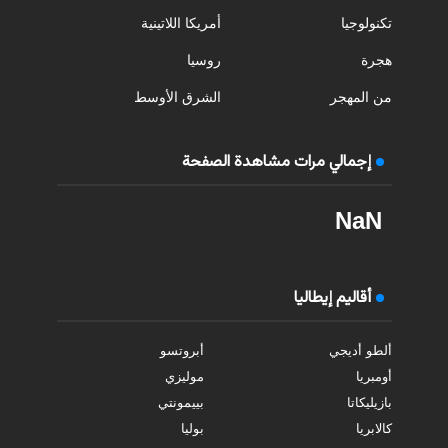
تكنولوجيا
أمريكا اللاتينية
هجرة
روسيا
من المهجر
الشرق الأوسط
إجمالي مرات مشاهدة الصفحة
NaN
أقاليم إيطاليا
ألطو أديجي
أبروتسو
أومبريا
موليزي
بازيليكاتا
بييمونتي
كالابريا
بوليا