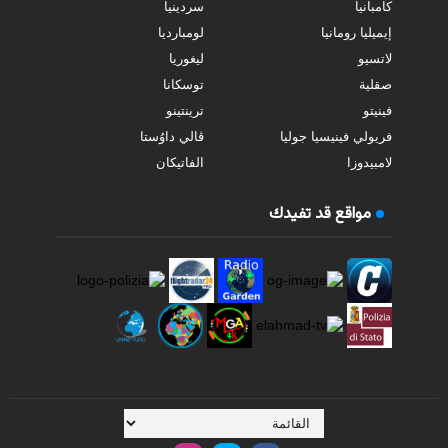
كامبانيا
سردينيا
إيميليا رومانيا
لومبارديا
لاتسيو
ليغوريا
صقلية
توسكانا
فينيتو
ترينتينو
فريولي فينيسيا جوليا
ڤالي داوُستا
لامبيدوزا
الفاتيكان
مواقع قد تفيدك