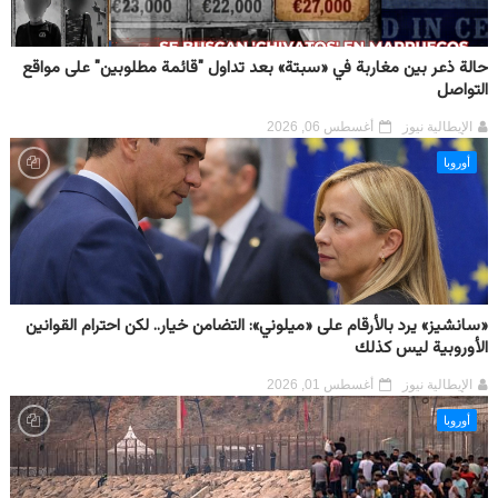
حالة ذعر بين مغاربة في «سبتة» بعد تداول "قائمة مطلوبين" على مواقع
التواصل
الإيطالية نيوز
أغسطس 06, 2026
أوروبا
«سانشيز» يرد بالأرقام على «ميلوني»: التضامن خيار.. لكن احترام القوانين
الأوروبية ليس كذلك
الإيطالية نيوز
أغسطس 01, 2026
أوروبا