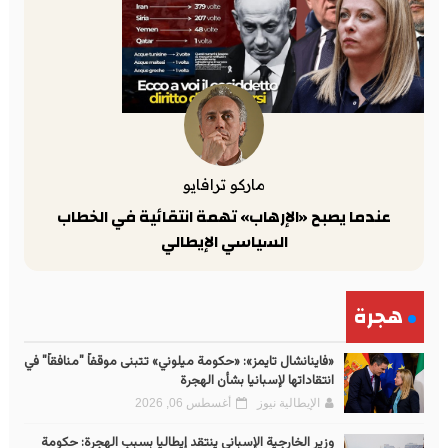
ماركو ترافايو
عندما يصبح «الإرهاب» تهمة انتقائية في الخطاب
السياسي الإيطالي
هجرة
«فاينانشال تايمز»: «حكومة ميلوني» تتبنى موقفاً "منافقاً" في
انتقاداتها لإسبانيا بشأن الهجرة
الإيطالية نيوز
أغسطس 06, 2026
وزير الخارجية الإسباني ينتقد إيطاليا بسبب الهجرة: حكومة