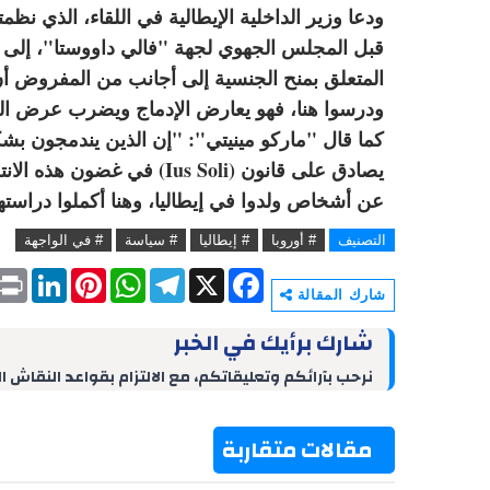
ودعا وزير الداخلية الإيطالية في اللقاء، الذي نظم
المتعلق بمنح الجنسية إلى أجانب من المفروض أن 
ودرسوا هنا، فهو يعارض الإدماج ويضرب عرض الحا
كما قال "ماركو مينيتي": "إن الذين يندمجون بشك
يصادق على قانون (Ius Soli) 
عن أشخاص ولدوا في إيطاليا، وهنا أكملوا دراستهم،
التصنيف
# أوروبا
# إيطاليا
# سياسة
# في الواجهة
P
L
P
W
T
X
F
r
i
i
h
e
a
شارك المقالة
i
n
n
a
l
c
n
k
t
t
e
e
شارك برأيك في الخبر
t
e
e
s
g
b
d
r
A
r
o
نرحب بآرائكم وتعليقاتكم، مع الالتزام بقواعد النقاش ا
I
e
p
a
o
n
s
p
m
k
t
مقالات متقاربة