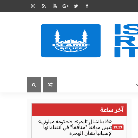
آخر ساعة
«فاينانشال تايمز»: «حكومة ميلوني»
تتبنى موقفاً "منافقاً" في انتقاداتها
19:23
لإسبانيا بشأن الهجرة