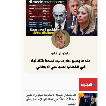
ماركو ترافايو
عندما يصبح «الإرهاب» تهمة انتقائية
في الخطاب السياسي الإيطالي
هجرة
«فاينانشال تايمز»: «حكومة ميلوني» تتبنى
موقفاً "منافقاً" في انتقاداتها لإسبانيا بشأن
الهجرة