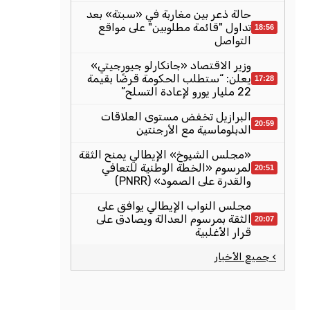
حالة ذعر بين مغاربة في «سبتة» بعد
تداول "قائمة مطلوبين" على مواقع
18:56
التواصل
وزير الاقتصاد «جانكارلو جيورجيتي»
يعلن: “ستطلب الحكومة قرضًا بقيمة
17:28
22 مليار يورو لإعادة التسلح”
البرازيل تخفض مستوى العلاقات
20:59
الدبلوماسية مع الأرجنتين
«مجلس الشيوخ» الإيطالي يمنح الثقة
لمرسوم «الخطة الوطنية للتعافي
20:51
والقدرة على الصمود» (PNRR)
مجلس النواب الإيطالي يوافق على
الثقة بمرسوم العدالة ويصادق على
20:07
قرار الأغلبية
› جميع الأخبار