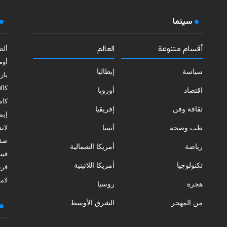
سينما
أقسام متنوعة
العالم
ألط
أوم
سياسة
إيطاليا
بازي
كالا
اقتصاد
أوروبا
كامب
ثقافة وفن
إفريقيا
إيمي
طب وصحة
آسيا
لات
صقل
رياضة
أمريكا الشمالية
فيني
تكنولوجيا
أمريكا اللاتينية
فري
لامب
هجرة
روسيا
من المهجر
الشرق الأوسط