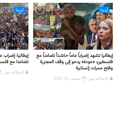
أوروبا
أوروبا
إيطاليا تشهد إضراباً عاماً حاشداً تضامناً مع
إيطاليا: إضراب
فلسطين: «عودة» يدعو إلى وقف المجزرة
تضامنا مع فلس
وفتح ممرات إنسانية
الإيطالية نيوز
الإيطالية نيوز
سبتمبر 23, 2025