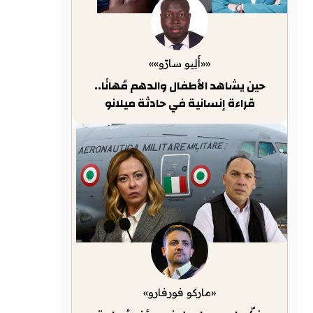
««أَلِيو سارّو»»
حين يشاهد الأطفال والدهم مُهانًا..
قراءة إنسانية في حادثة ميلانو
«ماركو فورفارو»