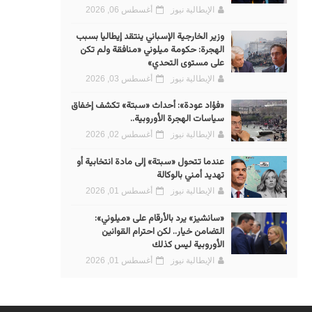
الإيطالية نيوز
أغسطس 06, 2026
وزير الخارجية الإسباني ينتقد إيطاليا بسبب
الهجرة: حكومة ميلوني «منافقة ولم تكن
على مستوى التحدي»
الإيطالية نيوز
أغسطس 03, 2026
«فؤاد عودة»: أحداث «سبتة» تكشف إخفاق
سياسات الهجرة الأوروبية..
الإيطالية نيوز
أغسطس 02, 2026
عندما تتحول «سبتة» إلى مادة انتخابية أو
تهديد أمني بالوكالة
الإيطالية نيوز
أغسطس 01, 2026
«سانشيز» يرد بالأرقام على «ميلوني»:
التضامن خيار.. لكن احترام القوانين
الأوروبية ليس كذلك
الإيطالية نيوز
أغسطس 01, 2026