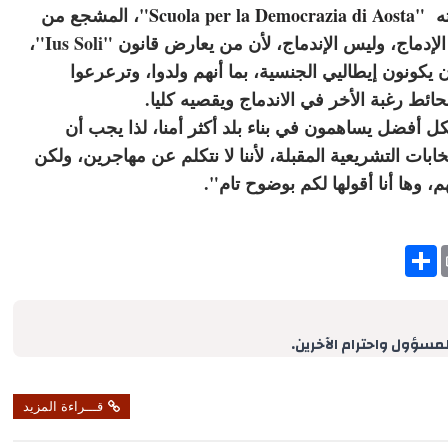
ته "
Scuola per la Democrazia di Aosta
"، المشجع من
قبل المجلس الجهوي لجهة "فالي داووستا"، إلى الإدماج، وليس الإندماج، لأن من يعارض قانون "Ius Soli"،
يكونون إيطاليي الجنسية، بما أنهم ولدوا، وترعرعوا
ئط رغبة الأخر في الاندماج ويقصيه كليا.
ل أفضل يساهمون في بناء بلد أكثر أمنا، لذا يجب أن
في غضون هذه الانتخابات التشريعية المقبلة، لأننا لا نتكلم عن مهاجرين، ولكن
 وها أنا أقولها لكم بوضوح تام".
S
h
a
r
e
لمسؤول واحترام الآخرين.
قـــراءة المزيد