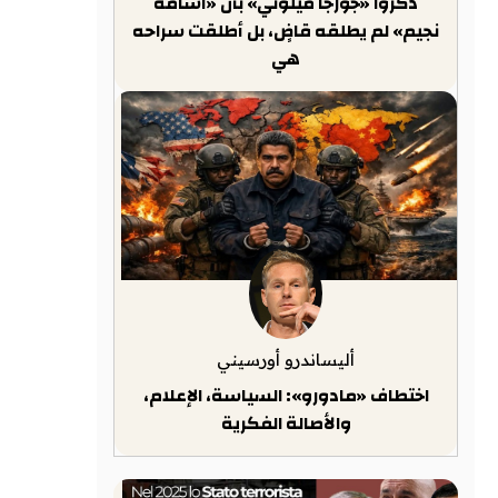
ذكّروا «جورجا ميلوني» بأن «أسامة
نجيم» لم يطلقه قاضٍ، بل أطلقت سراحه
هي
أليساندرو أورسيني
اختطاف «مادورو»: السياسة، الإعلام،
والأصالة الفكرية