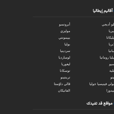
أقاليم إيطاليا
و أديجي
أبروتسو
بريا
موليزي
ليكاتا
بييمونتي
بريا
بوليا
انيا
سردينيا
ليا رومانيا
لومبارديا
سيو
ليغوريا
ية
توسكانا
تو
ترينتينو
ولي فينيسيا جوليا
ڤالي داوُستا
يدوزا
الفاتيكان
مواقع قد تفيدك