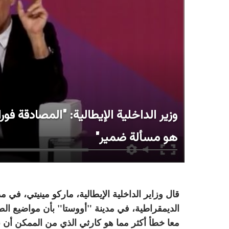
وزير الداخلية الإيطالية: "المصادقة فو
هو مسألة ضمير"
قال وزاير الداخلية الإيطالية، ماركو مينيتي، في 
الديمقراطية، في مدينة "أووستا" بأن مواضيع الط
معا خطأ أكثر مما هو كارثي الذي من الممكن أن ن