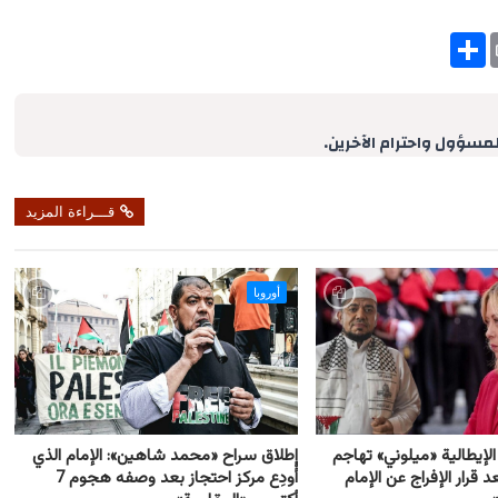
S
h
a
r
e
لمسؤول واحترام الآخرين.
قـــراءة المزيد
أوروبا
لإيطالية «ميلوني» تهاجم
إطلاق سراح «محمد شاهين»: الإمام الذي
د قرار الإفراج عن الإمام
أُودِع مركز احتجاز بعد وصفه هجوم 7