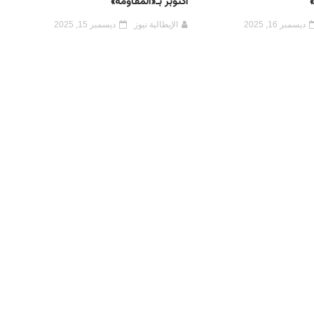
أكتوبر بـ«المقاومة»
ديسمبر 16, 2025
الإيطالية نيوز
ديسمبر 15, 2025