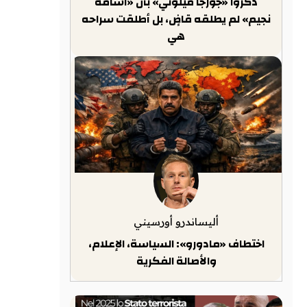
ذكّروا «جورجا ميلوني» بأن «أسامة
نجيم» لم يطلقه قاضٍ، بل أطلقت سراحه
هي
أليساندرو أورسيني
اختطاف «مادورو»: السياسة، الإعلام،
والأصالة الفكرية