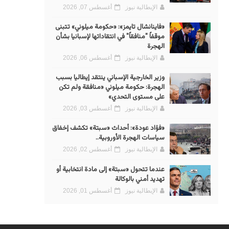
الإيطالية نيوز
أغسطس 07, 2026
«فاينانشال تايمز»: «حكومة ميلوني» تتبنى
موقفاً "منافقاً" في انتقاداتها لإسبانيا بشأن
الهجرة
الإيطالية نيوز
أغسطس 06, 2026
وزير الخارجية الإسباني ينتقد إيطاليا بسبب
الهجرة: حكومة ميلوني «منافقة ولم تكن
على مستوى التحدي»
الإيطالية نيوز
أغسطس 03, 2026
«فؤاد عودة»: أحداث «سبتة» تكشف إخفاق
سياسات الهجرة الأوروبية..
الإيطالية نيوز
أغسطس 02, 2026
عندما تتحول «سبتة» إلى مادة انتخابية أو
تهديد أمني بالوكالة
الإيطالية نيوز
أغسطس 01, 2026