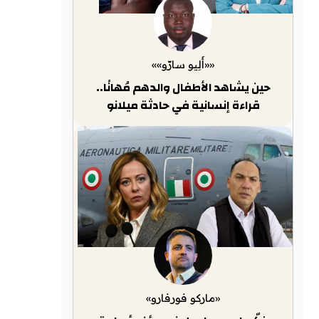
««أَلِيو سارّو»»
حين يشاهد الأطفال والدهم مُهانًا..
قراءة إنسانية في حادثة ميلانو
«ماركو فورفارو»