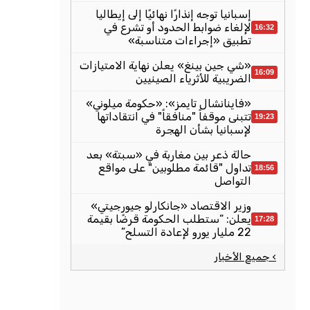
إسبانيا توجه إنذارًا نهائيًا إلى إيطاليا
لإلغاء ضوابط الحدود أو تشرع في
16:32
تطبيق «إجراءات متناسبة»
«شي جين بينغ» يعلن نهاية الامتيازات
16:09
الضريبية للأثرياء الصينيين
«فاينانشال تايمز»: «حكومة ميلوني»
تتبنى موقفاً "منافقاً" في انتقاداتها
19:23
لإسبانيا بشأن الهجرة
حالة ذعر بين مغاربة في «سبتة» بعد
تداول "قائمة مطلوبين" على مواقع
18:56
التواصل
وزير الاقتصاد «جانكارلو جيورجيتي»
يعلن: “ستطلب الحكومة قرضًا بقيمة
17:28
22 مليار يورو لإعادة التسلح”
› جميع الأخبار