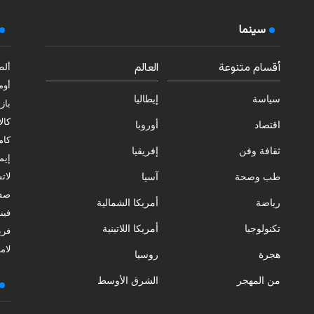
سينما
أقسام متنوعة
العالم
ألط
أوم
سياسة
إيطاليا
بازي
كالا
اقتصاد
أوروبا
كامب
ثقافة وفن
إفريقيا
إيمي
طب وصحة
آسيا
لات
صقل
رياضة
أمريكا الشمالية
فيني
تكنولوجيا
أمريكا اللاتينية
فري
لامب
هجرة
روسيا
من المهجر
الشرق الأوسط