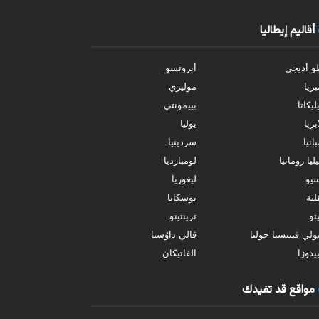
أقاليم إيطاليا
و أديجي
أبروتسو
بريا
موليزي
ليكاتا
بييمونتي
بريا
بوليا
انيا
سردينيا
ليا رومانيا
لومبارديا
سيو
ليغوريا
ية
توسكانا
تو
ترينتينو
ولي فينيسيا جوليا
ڤالي داوُستا
يدوزا
الفاتيكان
مواقع قد تفيدك