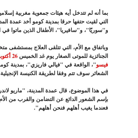
بما أنه لم تتدخل أيه هيئات جمعوية مغربية إسلامي
التي لقيت حتفها حرقا بمدينة كومو أخد عمدة ال
و"سوريّا"، و"سافيريا"، الأطفال الذين ماتوا في الحري
وباتفاق مع الأم، التي تتلقى العلاج بمستشفى م
الجنائزية للموتى الصغار يوم غد الخميس
26 أكتوبر
فيسو
"، الواقعة في "فيالي فاريزي"، بمدينة كومو
الشعائر سوف تتم وفقا لطريقة الكنيسة الإنجيلية 
في هذا الموضوع، قال عمدة المدينة، "ماريو لاندر
بإسم الشعور الدائع عن التضامن والقرب من الأم،
فعندما يغيب أهلهم فنحن أهلهم".