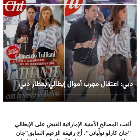
دبي: اعتقال مهرب أموال إيطالي بمطار دبي
ألقت المصالح الأمنية الإماراتية القبض على الإيطالي
"جان كارلو تولِّياني"، أخ رفيقة الزعيم السابق"جان