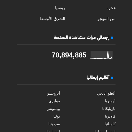
هجرة
روسيا
من المهجر
الشرق الأوسط
إجمالي مرات مشاهدة الصفحة
70,894,885
أقاليم إيطاليا
ألطو أديجي
أبروتسو
أومبريا
موليزي
بازيليكاتا
بييمونتي
كالابريا
بوليا
كامبانيا
سردينيا
إيميليا رومانيا
لومبارديا