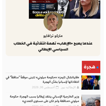
ماركو ترافايو
عندما يصبح «الإرهاب» تهمة انتقائية في الخطاب
السياسي الإيطالي
هجرة
«فاينانشال تايمز»: «حكومة ميلوني» تتبنى موقفاً "منافقاً" في
انتقاداتها لإسبانيا بشأن الهجرة
الإيطالية نيوز
أغسطس 06, 2026
وزير الخارجية الإسباني ينتقد إيطاليا بسبب الهجرة: حكومة
ميلوني «منافقة ولم تكن على مستوى التحدي»