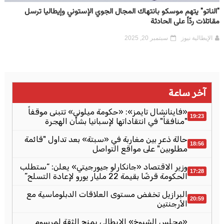
"الناتو" يتهم موسكو بانتهاك المجال الجوي الإستوني وإيطاليا ترسل
مقاتلات ردّاً على الحادثة
الإيطالية نيوز
سبتمبر 20, 2025
آخر ساعة
«فاينانشال تايمز»: «حكومة ميلوني» تتبنى موقفاً
19:23
"منافقاً" في انتقاداتها لإسبانيا بشأن الهجرة
حالة ذعر بين مغاربة في «سبتة» بعد تداول "قائمة
18:56
مطلوبين" على مواقع التواصل
وزير الاقتصاد «جانكارلو جيورجيتي» يعلن: “ستطلب
17:28
الحكومة قرضًا بقيمة 22 مليار يورو لإعادة التسلح”
البرازيل تخفض مستوى العلاقات الدبلوماسية مع
20:59
الأرجنتين
«مجلس الشيوخ» الإيطالي يمنح الثقة لمرسوم