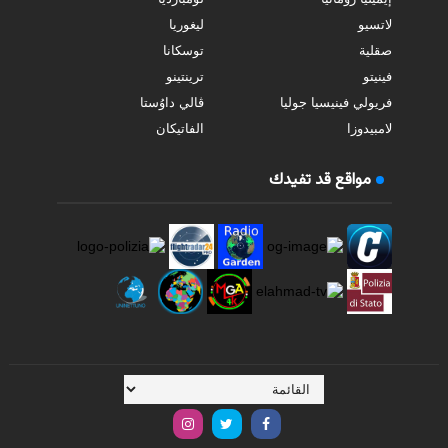
لاتسيو
ليغوريا
صقلية
توسكانا
فينيتو
ترينتينو
فريولي فينيسيا جوليا
ڤالي داوُستا
لامبيدوزا
الفاتيكان
مواقع قد تفيدك