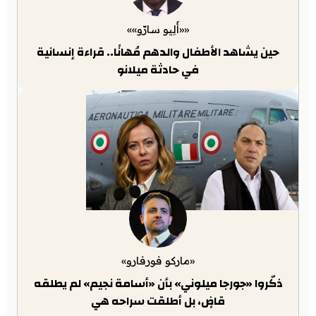
««أَلِيو سارّو»»
حين يشاهد الأطفال والدهم مُهانًا.. قراءة إنسانية
في حادثة ميلانو
«ماركو فورفارو»
ذكّروا «جورجا ميلوني» بأن «أسامة نجيم» لم يطلقه
قاضٍ، بل أطلقت سراحه هي