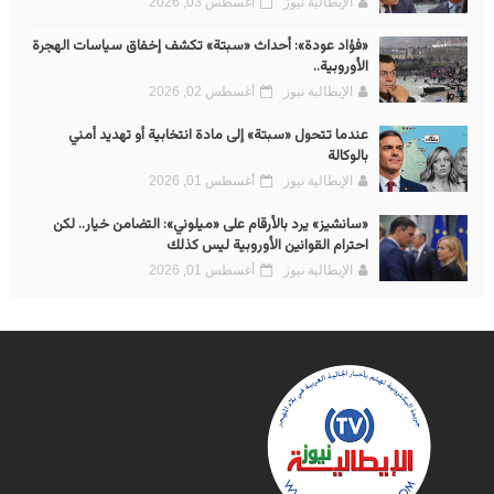
الإيطالية نيوز
أغسطس 03, 2026
«فؤاد عودة»: أحداث «سبتة» تكشف إخفاق سياسات الهجرة
الأوروبية..
الإيطالية نيوز
أغسطس 02, 2026
عندما تتحول «سبتة» إلى مادة انتخابية أو تهديد أمني
بالوكالة
الإيطالية نيوز
أغسطس 01, 2026
«سانشيز» يرد بالأرقام على «ميلوني»: التضامن خيار.. لكن
احترام القوانين الأوروبية ليس كذلك
الإيطالية نيوز
أغسطس 01, 2026