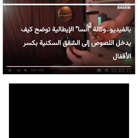
بالفيديو..وكالة "أنسا" الإيطالية توضح كيف
يدخل اللصوص إلى الشقق السكنية بكسر
الأقفال