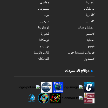
أومبريا
موليزي
بازيليكاتا
بييمونتي
كالابريا
بوليا
كامبانيا
سردينيا
إيميليا رومانيا
لومبارديا
لاتسيو
ليغوريا
صقلية
توسكانا
فينيتو
ترينتينو
فريولي فينيسيا جوليا
ڤالي داوُستا
لامبيدوزا
الفاتيكان
مواقع قد تفيدك