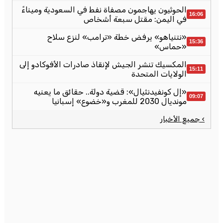
الحوثيون يهاجمون مصفاة نفط في السعودية وميناءً
16:06
في اليمن: مقتل سبعة أشخاص
«نتنياهو» يرفض خطة «ترامب» لنزع سلاح
15:36
«حماس»
المكسيك تنشر الجيش لإنقاذ صادرات الأفوكادو إلى
15:11
الولايات المتحدة
«إل كونفيدنثيال»: قضية دولة.. حقائق ما يعنيه
09:07
مونديال 2030 للمغرب و«خضوع» إسبانيا
› جميع الأخبار