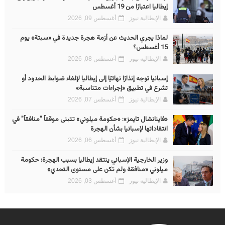
إيطاليا اعتبارًا من 19 أغسطس
الإيطالية نيوز
أغسطس 09, 2026
لماذا يجري الحديث عن أزمة هجرة جديدة في «سبتة» يوم
15 أغسطس؟
الإيطالية نيوز
أغسطس 08, 2026
إسبانيا توجه إنذارًا نهائيًا إلى إيطاليا لإلغاء ضوابط الحدود أو
تشرع في تطبيق «إجراءات متناسبة»
الإيطالية نيوز
أغسطس 07, 2026
«فاينانشال تايمز»: «حكومة ميلوني» تتبنى موقفاً "منافقاً" في
انتقاداتها لإسبانيا بشأن الهجرة
الإيطالية نيوز
أغسطس 06, 2026
وزير الخارجية الإسباني ينتقد إيطاليا بسبب الهجرة: حكومة
ميلوني «منافقة ولم تكن على مستوى التحدي»
الإيطالية نيوز
أغسطس 03, 2026