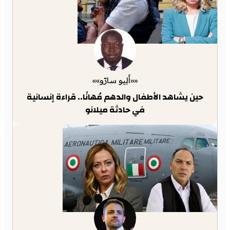
««أَلِيو سارّو»»
حين يشاهد الأطفال والدهم مُهانًا.. قراءة إنسانية
في حادثة ميلانو