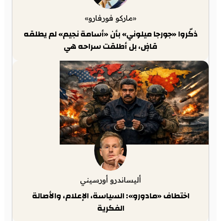
«ماركو فورفارو»
ذكّروا «جورجا ميلوني» بأن «أسامة نجيم» لم يطلقه
قاضٍ، بل أطلقت سراحه هي
أليساندرو أورسيني
اختطاف «مادورو»: السياسة، الإعلام، والأصالة
الفكرية