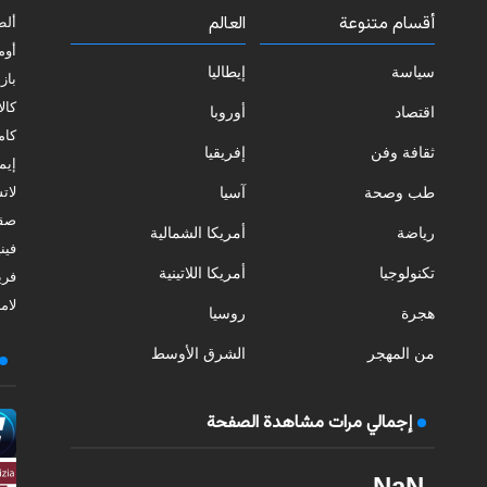
أقسام متنوعة
العالم
ألط
أوم
سياسة
إيطاليا
بازي
كالا
اقتصاد
أوروبا
كامب
ثقافة وفن
إفريقيا
إيمي
طب وصحة
آسيا
لات
صقل
رياضة
أمريكا الشمالية
فيني
تكنولوجيا
أمريكا اللاتينية
فري
لامب
هجرة
روسيا
من المهجر
الشرق الأوسط
إجمالي مرات مشاهدة الصفحة
NaN