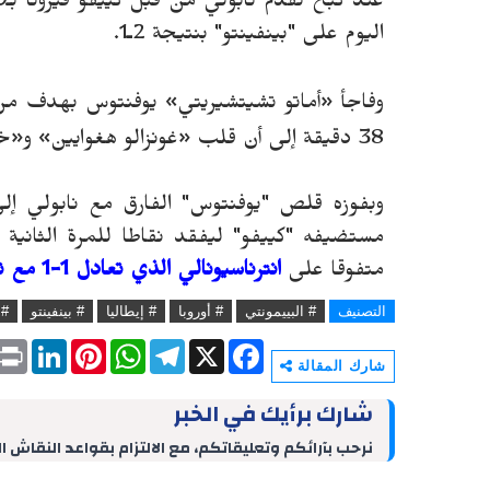
اليوم على "بينفينتو" بنتيجة 2ـ1.
وفاجأ
«
38 دقيقة إلى أن قلب
«
غونزالو هغوايين
»
و
«
خو
وبفوزه قلص "يوفنتوس" الفارق مع نابولي إ
مستضيفه "كييفو" ليفقد نقاطا للمرة الثانية 
متفوقا على
انترناسيونالي الذي تعادل 1-1 مع تورينو
التصنيف
# البييمونتي
# أوروبا
# إيطاليا
# بينفينتو
# 
P
L
P
W
T
X
F
r
i
i
h
e
a
شارك المقالة
i
n
n
a
l
c
n
k
t
t
e
e
شارك برأيك في الخبر
t
e
e
s
g
b
d
r
A
r
o
نرحب بآرائكم وتعليقاتكم، مع الالتزام بقواعد النقاش ا
I
e
p
a
o
n
s
p
m
k
t