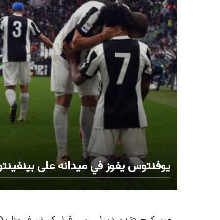
يوفنتوس يفوز في ميدانه على بينفينتو 2 - 1 في الجولة 12 من الدوري الايطا