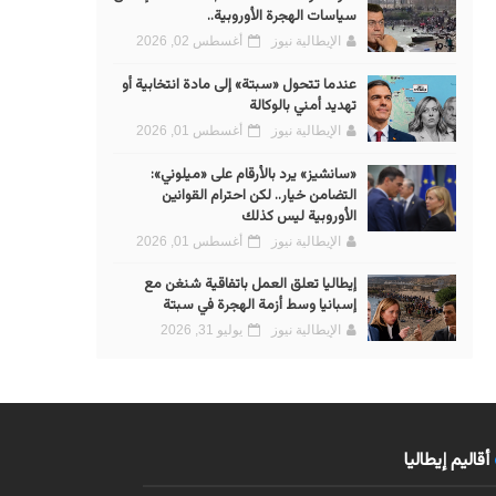
سياسات الهجرة الأوروبية..
الإيطالية نيوز
أغسطس 02, 2026
عندما تتحول «سبتة» إلى مادة انتخابية أو
تهديد أمني بالوكالة
الإيطالية نيوز
أغسطس 01, 2026
«سانشيز» يرد بالأرقام على «ميلوني»:
التضامن خيار.. لكن احترام القوانين
الأوروبية ليس كذلك
الإيطالية نيوز
أغسطس 01, 2026
إيطاليا تعلق العمل باتفاقية شنغن مع
إسبانيا وسط أزمة الهجرة في سبتة
الإيطالية نيوز
يوليو 31, 2026
أقاليم إيطاليا