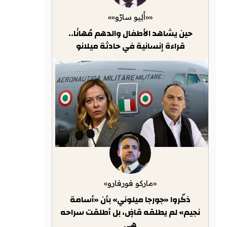
««أَلِيو سارّو»»
حين يشاهد الأطفال والدهم مُهانًا..
قراءة إنسانية في حادثة ميلانو
«ماركو فورفارو»
ذكّروا «جورجا ميلوني» بأن «أسامة
نجيم» لم يطلقه قاضٍ، بل أطلقت سراحه
هي