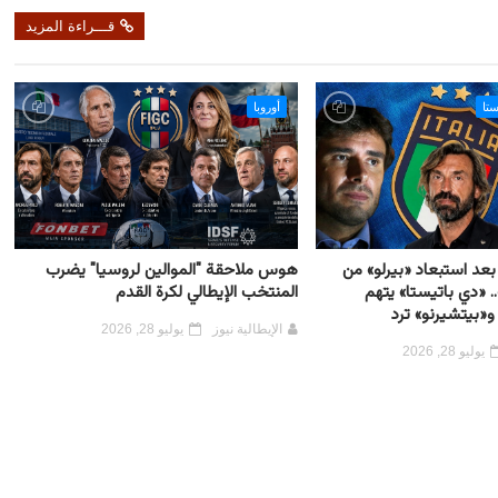
قـــراءة المزيد
ستا
أوروبا
بعد استبعاد «بيرلو» من
هوس ملاحقة "الموالين لروسيا" يضرب
 «دي باتيستا» يتهم
المنتخب الإيطالي لكرة القدم
و«بيتشيرنو» ترد
الإيطالية نيوز
يوليو 28, 2026
يوليو 28, 2026