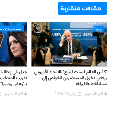
مقالات متقاربة
أوروبا
أليساندرو دي باتي
"كأس العالم ليست للبيع"..الاتحاد الأوروبي
جدل في إيطاليا 
يرفض دخول المستثمرين الخواص إلى
تدريب المنتخب..
مسابقات «الفيفا»
بـ"رهاب روسيا" 
الإيطالية نيوز
يوليو 30, 2026
الإيطالية نيوز