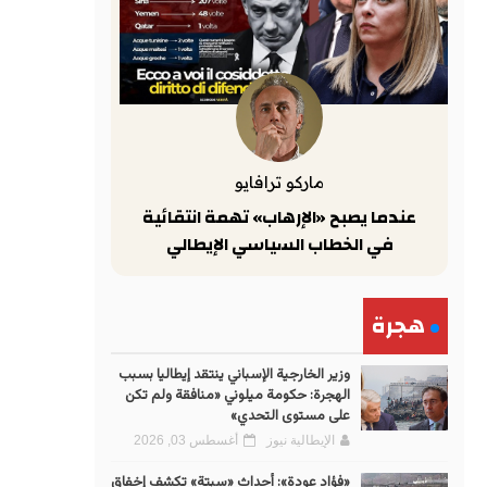
ماركو ترافايو
عندما يصبح «الإرهاب» تهمة انتقائية
في الخطاب السياسي الإيطالي
هجرة
وزير الخارجية الإسباني ينتقد إيطاليا بسبب
الهجرة: حكومة ميلوني «منافقة ولم تكن
على مستوى التحدي»
الإيطالية نيوز
أغسطس 03, 2026
«فؤاد عودة»: أحداث «سبتة» تكشف إخفاق