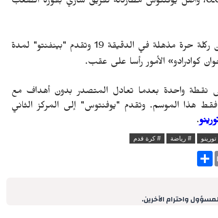
عند كبح تقدم نابولي من قبل كييفو فيرونا بـ0ـ0، واصل يوفنتوس مطاردته لفريق سارّي بفوزه الصعب
أماتو تشيتشيريتي» يوفنتوس بهدف من ركلة حرة مذهلة في الدقيقة 19 وتقدم "بينفنتو" لمدة
ان كوادرادو
»
الأمور رأسا على عقب.
لى نقطة واحدة بعدما تعادل المتصدر بدون أهداف مع
فقط هذا الموسم. وتقدم "يوفنتوس" إلى المركز الثاني
.
تورينو
# رياضة
# كرة قدم
S
h
a
r
e
لمسؤول واحترام الآخرين.