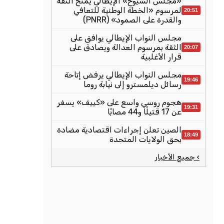
«مجلس الشيوخ» الإيطالي يمنح الثقة
لمرسوم «الخطة الوطنية للتعافي
20:51
والقدرة على الصمود» (PNRR)
مجلس النواب الإيطالي يوافق على
الثقة بمرسوم العدالة ويصادق على
20:07
قرار الأغلبية
مجلس النواب الإيطالي يرفض إتاحة
19:46
رسائل ديلمسترو إلى نيابة روما
هجوم روسي واسع على «كييف» يسفر
19:31
عن 17 قتيلًا و44 مصابًا
الصين تعلن إجراءات اقتصادية مضادة
18:49
بحق الولايات المتحدة
› جميع الأخبار