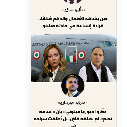
««أَلِيو سارّو»»
حين يشاهد الأطفال والدهم مُهانًا..
قراءة إنسانية في حادثة ميلانو
«ماركو فورفارو»
ذكّروا «جورجا ميلوني» بأن «أسامة
نجيم» لم يطلقه قاضٍ، بل أطلقت سراحه
هي