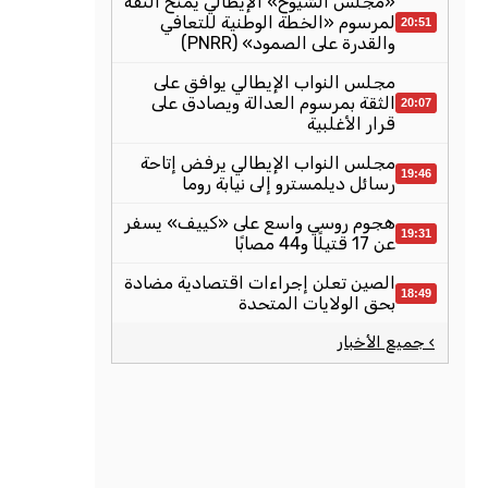
«مجلس الشيوخ» الإيطالي يمنح الثقة
لمرسوم «الخطة الوطنية للتعافي
20:51
والقدرة على الصمود» (PNRR)
مجلس النواب الإيطالي يوافق على
الثقة بمرسوم العدالة ويصادق على
20:07
قرار الأغلبية
مجلس النواب الإيطالي يرفض إتاحة
19:46
رسائل ديلمسترو إلى نيابة روما
هجوم روسي واسع على «كييف» يسفر
19:31
عن 17 قتيلًا و44 مصابًا
الصين تعلن إجراءات اقتصادية مضادة
18:49
بحق الولايات المتحدة
› جميع الأخبار