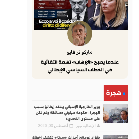
ماركو ترافايو
عندما يصبح «الإرهاب» تهمة انتقائية
في الخطاب السياسي الإيطالي
هجرة
وزير الخارجية الإسباني ينتقد إيطاليا بسبب
الهجرة: حكومة ميلوني «منافقة ولم تكن
على مستوى التحدي»
الإيطالية نيوز
أغسطس 03, 2026
«فؤاد عودة»: أحداث «سبتة» تكشف إخفاق