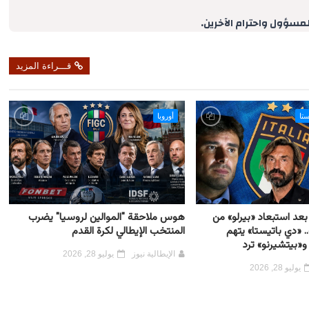
e
لمسؤول واحترام الآخرين.
قـــراءة المزيد
ستا
أوروبا
بعد استبعاد «بيرلو» من
هوس ملاحقة "الموالين لروسيا" يضرب
 «دي باتيستا» يتهم
المنتخب الإيطالي لكرة القدم
و«بيتشيرنو» ترد
الإيطالية نيوز
يوليو 28, 2026
يوليو 28, 2026