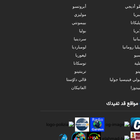
و أديجي
أبروتسو
بريا
موليزي
ليكاتا
بييمونتي
بريا
بوليا
انيا
سردينيا
ليا رومانيا
لومبارديا
سيو
ليغوريا
ية
توسكانا
تو
ترينتينو
ولي فينيسيا جوليا
ڤالي داوُستا
يدوزا
الفاتيكان
مواقع قد تفيدك