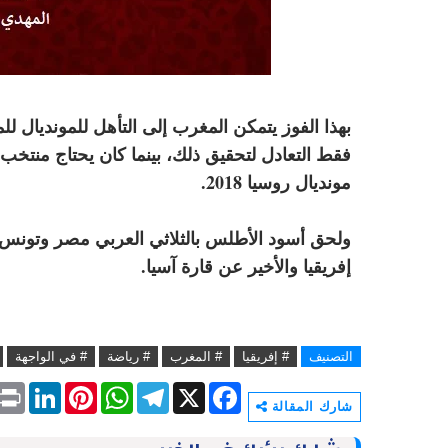
بهذا الفوز يتمكن المغرب إلى التأهل للمونديال ل
فقط التعادل لتحقيق ذلك، بينما كان يحتاج منتخب س
مونديال روسيا 2018.
ولحق أسود الأطلس بالثلاثي العربي مصر وتونس وا
إفريقيا والأخير عن قارة آسيا.
التصنيف
# إفريقيا
# المغرب
# رياضة
# في الواجهة
P
L
P
W
T
X
F
r
i
i
h
e
a
شارك المقالة
i
n
n
a
l
c
n
k
t
t
e
e