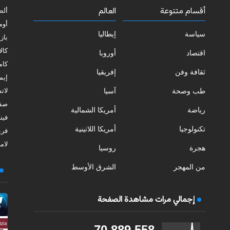
أقسام متنوعة
العالم
ألط
أوم
سياسة
إيطاليا
بازي
كالا
اقتصاد
أوروبا
كامب
ثقافة وفن
إفريقيا
إيمي
طب وصحة
آسيا
لات
صقل
رياضة
أمريكا الشمالية
فيني
تكنولوجيا
أمريكا اللاتينية
فري
لامب
هجرة
روسيا
من المهجر
الشرق الأوسط
إجمالي مرات مشاهدة الصفحة
70,889,558