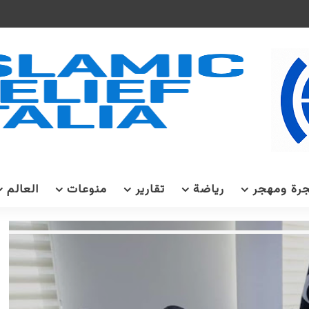
رة ومهجر
رياضة
تقارير
منوعات
العالم