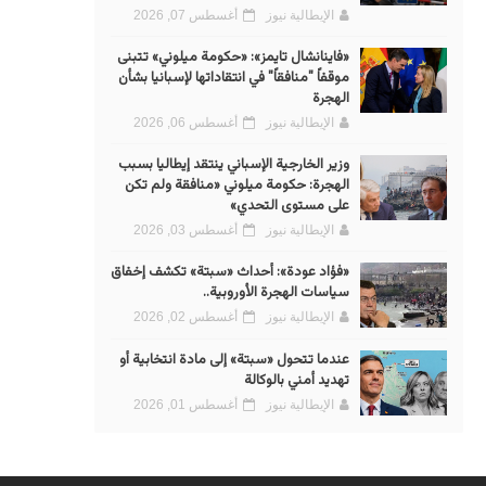
الإيطالية نيوز
أغسطس 07, 2026
«فاينانشال تايمز»: «حكومة ميلوني» تتبنى
موقفاً "منافقاً" في انتقاداتها لإسبانيا بشأن
الهجرة
الإيطالية نيوز
أغسطس 06, 2026
وزير الخارجية الإسباني ينتقد إيطاليا بسبب
الهجرة: حكومة ميلوني «منافقة ولم تكن
على مستوى التحدي»
الإيطالية نيوز
أغسطس 03, 2026
«فؤاد عودة»: أحداث «سبتة» تكشف إخفاق
سياسات الهجرة الأوروبية..
الإيطالية نيوز
أغسطس 02, 2026
عندما تتحول «سبتة» إلى مادة انتخابية أو
تهديد أمني بالوكالة
الإيطالية نيوز
أغسطس 01, 2026