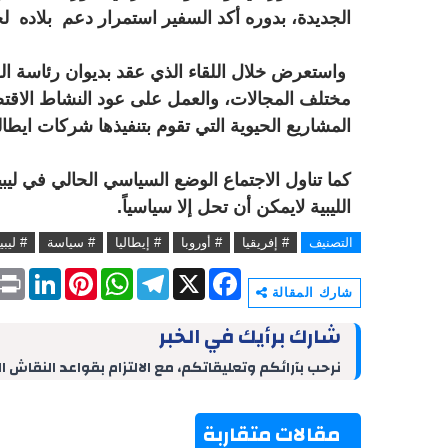
الجديدة، بدوره أكد السفير استمرار دعم بلاده ل
واستعرض خلال اللقاء الذي عقد بديوان رئاسة الو
مختلف المجالات، والعمل على عود النشاط الاقتصا
المشاريع الحيوية التي تقوم بتنفيذها شركات ايطال
كما تناول الاجتماع الوضع السياسي الحالي في ليبيا
الليبية لايمكن أن تحل إلا سياسياً.
التصنيف
# إفريقيا
# أوروبا
# إيطاليا
# سياسة
# ليبيا
P
L
P
W
T
X
F
r
i
i
h
e
a
شارك المقالة
i
n
n
a
l
c
n
k
t
t
e
e
شارك برأيك في الخبر
t
e
e
s
g
b
d
r
A
r
o
نرحب بآرائكم وتعليقاتكم، مع الالتزام بقواعد النقاش ا
I
e
p
a
o
n
s
p
m
k
t
مقالات متقاربة