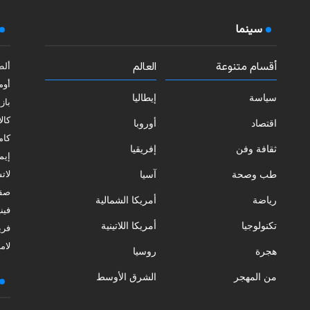
سينما
أقسام متنوعة
العالم
ألط
أوم
سياسة
إيطاليا
بازي
كالا
اقتصاد
أوروبا
كامب
ثقافة وفن
إفريقيا
إيمي
طب وصحة
آسيا
لات
صقل
رياضة
أمريكا الشمالية
فيني
تكنولوجيا
أمريكا اللاتينية
فري
لامب
هجرة
روسيا
من المهجر
الشرق الأوسط