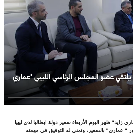
، يلتقي عضو المجلس الرئاسي الليبي "عماري
ايد" ظهر اليوم الأربعاء سفير دولة ايطاليا لدى ليبيا
ر " عماري" بالسفير، وتمنى له التوفيق في مهمته