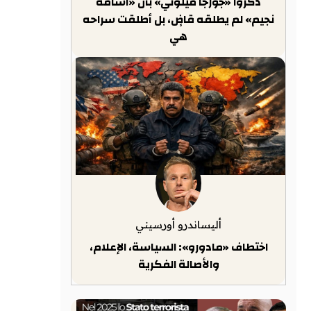
ذكّروا «جورجا ميلوني» بأن «أسامة
نجيم» لم يطلقه قاضٍ، بل أطلقت سراحه
هي
أليساندرو أورسيني
اختطاف «مادورو»: السياسة، الإعلام،
والأصالة الفكرية