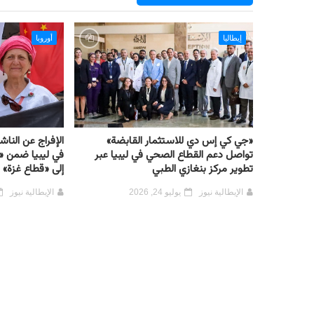
إيطاليا
أوروبا
«جي كي إس دي للاستثمار القابضة»
الإفراج عن النا
تواصل دعم القطاع الصحي في ليبيا عبر
في ليبيا ضمن «
تطوير مركز بنغازي الطبي
إلى «قطاع غزة»
الإيطالية نيوز
يوليو 24, 2026
الإيطالية نيوز