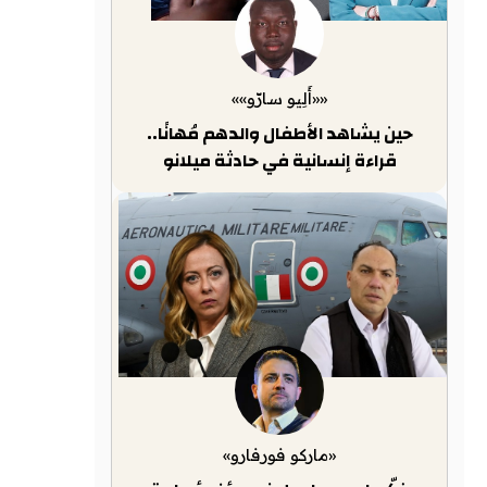
««أَلِيو سارّو»»
حين يشاهد الأطفال والدهم مُهانًا..
قراءة إنسانية في حادثة ميلانو
«ماركو فورفارو»