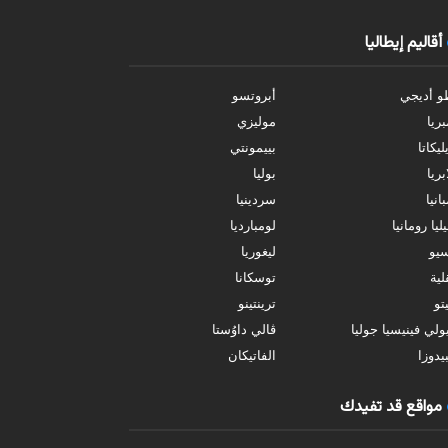
أقاليم إيطاليا
و أديجي
أبروتسو
بريا
موليزي
ليكاتا
بييمونتي
بريا
بوليا
انيا
سردينيا
ليا رومانيا
لومبارديا
سيو
ليغوريا
ية
توسكانا
تو
ترينتينو
ولي فينيسيا جوليا
ڤالي داوُستا
يدوزا
الفاتيكان
مواقع قد تفيدك