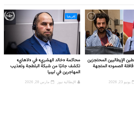
إفريقيا
شطين الإيطاليين المحتجزين
محاكمة «خالد الهشري» في «لاهاي»
قافلة الصمود» المتجهة
تكشف جانبًا من شبكة البلطجة وتعذيب
المهاجرين في ليبيا
يونيو 23, 2026
الإيطالية نيوز
مارس 28, 2026