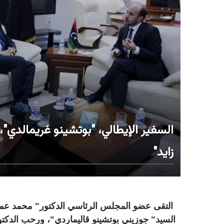
السفير الإيطالي، "بوتشينو غريمالدي"
زايد"
التقى عضو المجلس الرئاسي الدكتور" محمد عماري ز
السيد" جوزيني بوتشينو قاليماردي"، ورحب الدكتو