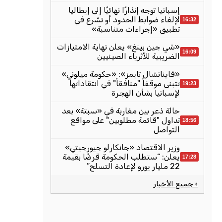
إسبانيا توجه إنذارًا نهائيًا إلى إيطاليا
لإلغاء ضوابط الحدود أو تشرع في
16:32
تطبيق «إجراءات متناسبة»
«شي جين بينغ» يعلن نهاية الامتيازات
16:09
الضريبية للأثرياء الصينيين
«فاينانشال تايمز»: «حكومة ميلوني»
تتبنى موقفاً "منافقاً" في انتقاداتها
19:23
لإسبانيا بشأن الهجرة
حالة ذعر بين مغاربة في «سبتة» بعد
تداول "قائمة مطلوبين" على مواقع
18:56
التواصل
وزير الاقتصاد «جانكارلو جيورجيتي»
يعلن: “ستطلب الحكومة قرضًا بقيمة
17:28
22 مليار يورو لإعادة التسلح”
› جميع الأخبار