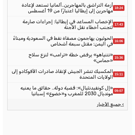
أزمة التراشق بالمهاجرين..ألمانيا تستعد لإعادة
18:24
مهاجرين إلى إيطاليا اعتبارًا من 19 أغسطس
الإخصاب المساعد في إيطاليا: إجراءات صارمة
17:43
لتجنب أخطاء نقل الأجنة
الحوثيون يهاجمون مصفاة نفط في السعودية وميناءً
16:06
في اليمن: مقتل سبعة أشخاص
«نتنياهو» يرفض خطة «ترامب» لنزع سلاح
15:36
«حماس»
المكسيك تنشر الجيش لإنقاذ صادرات الأفوكادو إلى
15:11
الولايات المتحدة
«إل كونفيدنثيال»: قضية دولة.. حقائق ما يعنيه
09:07
مونديال 2030 للمغرب و«خضوع» إسبانيا
› جميع الأخبار