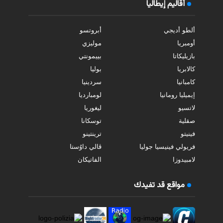
أقاليم إيطاليا
ألطو أديجي
أبروتسو
أومبريا
موليزي
بازيليكاتا
بييمونتي
كالابريا
بوليا
كامبانيا
سردينيا
إيميليا رومانيا
لومبارديا
لاتسيو
ليغوريا
صقلية
توسكانا
فينيتو
ترينتينو
فريولي فينيسيا جوليا
ڤالي داوُستا
لامبيدوزا
الفاتيكان
مواقع قد تفيدك