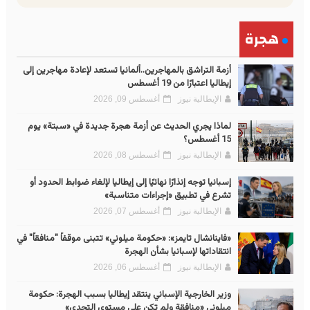
هجرة
أزمة التراشق بالمهاجرين..ألمانيا تستعد لإعادة مهاجرين إلى
إيطاليا اعتبارًا من 19 أغسطس
الإيطالية نيوز
أغسطس 09, 2026
لماذا يجري الحديث عن أزمة هجرة جديدة في «سبتة» يوم
15 أغسطس؟
الإيطالية نيوز
أغسطس 08, 2026
إسبانيا توجه إنذارًا نهائيًا إلى إيطاليا لإلغاء ضوابط الحدود أو
تشرع في تطبيق «إجراءات متناسبة»
الإيطالية نيوز
أغسطس 07, 2026
«فاينانشال تايمز»: «حكومة ميلوني» تتبنى موقفاً "منافقاً" في
انتقاداتها لإسبانيا بشأن الهجرة
الإيطالية نيوز
أغسطس 06, 2026
وزير الخارجية الإسباني ينتقد إيطاليا بسبب الهجرة: حكومة
ميلوني «منافقة ولم تكن على مستوى التحدي»