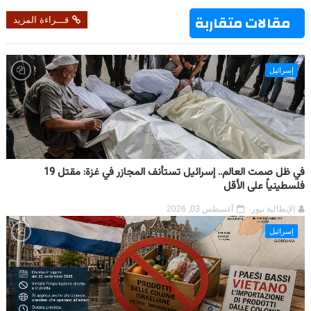
مقالات متقاربة
قـــراءة المزيد
إسرائيل
في ظل صمت العالم.. إسرائيل تستأنف المجازر في غزة: مقتل 19
فلسطينياً على الأقل
الإيطالية نيوز
أغسطس 03, 2026
إسرائيل