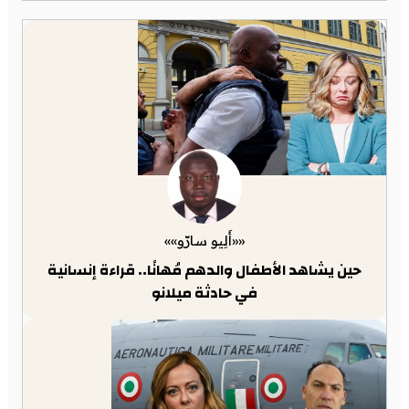
««أَلِيو سارّو»»
حين يشاهد الأطفال والدهم مُهانًا.. قراءة إنسانية
في حادثة ميلانو