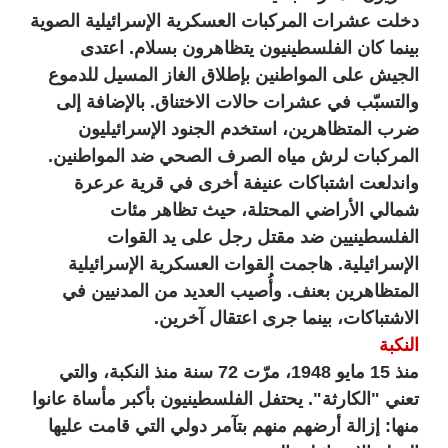
دخلت عشرات المركبات العسكرية الإسرائيلية الصوية
بينما كان الفلسطينيون يتظاهرون بسلام. اعتدى
الجيش على المواطنين بإطلاق الغاز المسيل للدموع
والتسبّب في عشرات حالات الاختناق. بالإضافة إلى
ضرب المتظاهرين، استخدم الجنود الإسرائيليون
المركبات لرش مياه الصرف الصحي ضد المواطنين.
واندلعت اشتباكات عنيفة أخرى في قرية عرعرة
شمالي الأراضي المحتلة، حيث تظاهر مئات
الفلسطينيين ضد مقتل رجل على يد القوات
الإسرائيلية. هاجمت القوات العسكرية الإسرائيلية
المتظاهرين بعنف. وأُصيب العديد من المدنيين في
الاشتباكات، بينما جرى اعتقال آخرين.
النكبة
منذ 15 مايو 1948، مرّت 72 سنة منذ النكبة، والتي
تعني "الكارثة". يحتفل الفلسطينيون بأكبر مأساة عانوا
منها: إزالة أرضهم منهم بتآمر دولي التي قامت عليها