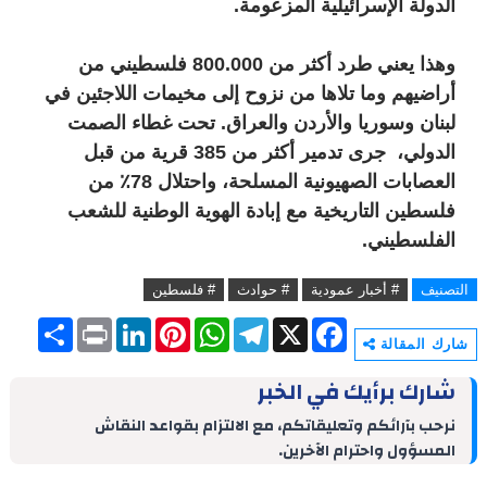
الدولة الإسرائيلية المزعومة.
وهذا يعني طرد أكثر من 800.000 فلسطيني من
أراضيهم وما تلاها من نزوح إلى مخيمات اللاجئين في
لبنان وسوريا والأردن والعراق. تحت غطاء الصمت
الدولي، جرى تدمير أكثر من 385 قرية من قبل
العصابات الصهيونية المسلحة، واحتلال 78٪ من
فلسطين التاريخية مع إبادة الهوية الوطنية للشعب
الفلسطيني.
التصنيف
# أخبار عمودية
# حوادث
# فلسطين
S
P
L
P
W
T
X
F
h
r
i
i
h
e
a
شارك المقالة
a
i
n
n
a
l
c
r
n
k
t
t
e
e
شارك برأيك في الخبر
e
t
e
e
s
g
b
d
r
A
r
o
نرحب بآرائكم وتعليقاتكم، مع الالتزام بقواعد النقاش
I
e
p
a
o
المسؤول واحترام الآخرين.
n
s
p
m
k
t