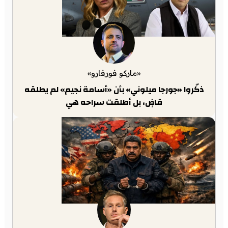
«ماركو فورفارو»
ذكّروا «جورجا ميلوني» بأن «أسامة نجيم» لم يطلقه
قاضٍ، بل أطلقت سراحه هي