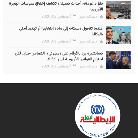
«فؤاد عودة»: أحداث «سبتة» تكشف إخفاق سياسات الهجرة
الأوروبية..
الإيطالية نيوز
أغسطس 02, 2026
عندما تتحول «سبتة» إلى مادة انتخابية أو تهديد أمني
بالوكالة
الإيطالية نيوز
أغسطس 01, 2026
«سانشيز» يرد بالأرقام على «ميلوني»: التضامن خيار.. لكن
احترام القوانين الأوروبية ليس كذلك
الإيطالية نيوز
أغسطس 01, 2026