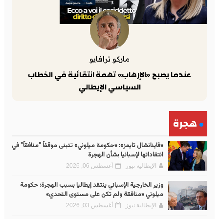
ماركو ترافايو
عندما يصبح «الإرهاب» تهمة انتقائية في الخطاب
السياسي الإيطالي
هجرة
«فاينانشال تايمز»: «حكومة ميلوني» تتبنى موقفاً "منافقاً" في
انتقاداتها لإسبانيا بشأن الهجرة
الإيطالية نيوز
أغسطس 06, 2026
وزير الخارجية الإسباني ينتقد إيطاليا بسبب الهجرة: حكومة
ميلوني «منافقة ولم تكن على مستوى التحدي»
الإيطالية نيوز
أغسطس 03, 2026