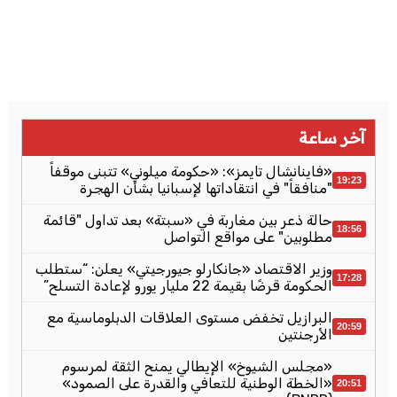
آخر ساعة
«فاينانشال تايمز»: «حكومة ميلوني» تتبنى موقفاً
19:23
"منافقاً" في انتقاداتها لإسبانيا بشأن الهجرة
حالة ذعر بين مغاربة في «سبتة» بعد تداول "قائمة
18:56
مطلوبين" على مواقع التواصل
وزير الاقتصاد «جانكارلو جيورجيتي» يعلن: “ستطلب
17:28
الحكومة قرضًا بقيمة 22 مليار يورو لإعادة التسلح”
البرازيل تخفض مستوى العلاقات الدبلوماسية مع
20:59
الأرجنتين
«مجلس الشيوخ» الإيطالي يمنح الثقة لمرسوم
«الخطة الوطنية للتعافي والقدرة على الصمود»
20:51