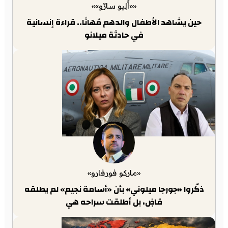
««أَلِيو سارّو»»
حين يشاهد الأطفال والدهم مُهانًا.. قراءة إنسانية
في حادثة ميلانو
«ماركو فورفارو»
ذكّروا «جورجا ميلوني» بأن «أسامة نجيم» لم يطلقه
قاضٍ، بل أطلقت سراحه هي