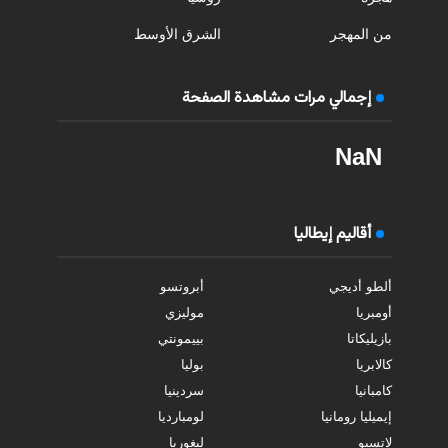
من المهجر
الشرق الأوسط
إجمالي مرات مشاهدة الصفحة
NaN
أقاليم إيطاليا
ألطو أديجي
أبروتسو
أومبريا
موليزي
بازيليكاتا
بييمونتي
كالابريا
بوليا
كامبانيا
سردينيا
إيميليا رومانيا
لومبارديا
لاتسيو
ليغوريا