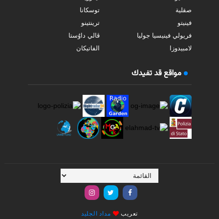
صقلية
توسكانا
فينيتو
ترينتينو
فريولي فينيسيا جوليا
ڤالي داوُستا
لامبيدوزا
الفاتيكان
مواقع قد تفيدك
تعريب
مداد الجليد