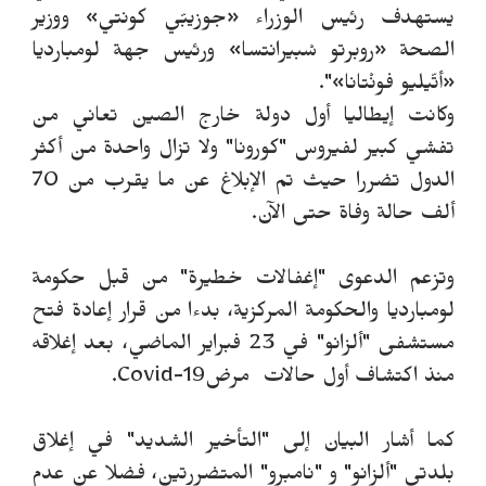
يستهدف رئيس الوزراء «جوزيبّي كونتي» ووزير
الصحة «روبرتو سْبيرانتسا» ورئيس جهة لومبارديا
«أتّيليو فونْتانا»".
وكانت إيطاليا أول دولة خارج الصين تعاني من
تفشي كبير لفيروس "كورونا" ولا تزال واحدة من أكثر
الدول تضررا حيث تم الإبلاغ عن ما يقرب من 70
ألف حالة وفاة حتى الآن.
وتزعم الدعوى "إغفالات خطيرة" من قبل حكومة
لومبارديا والحكومة المركزية، بدءا من قرار إعادة فتح
مستشفى "ألزانو" في 23 فبراير الماضي، بعد إغلاقه
منذ اكتشاف أول حالات مرضCovid-19.
كما أشار البيان إلى "التأخير الشديد" في إغلاق
بلدتي "ألزانو" و "نامبرو" المتضررتين، فضلا عن عدم