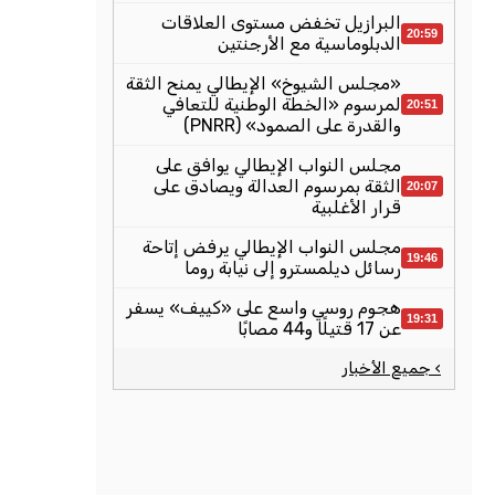
البرازيل تخفض مستوى العلاقات
20:59
الدبلوماسية مع الأرجنتين
«مجلس الشيوخ» الإيطالي يمنح الثقة
لمرسوم «الخطة الوطنية للتعافي
20:51
والقدرة على الصمود» (PNRR)
مجلس النواب الإيطالي يوافق على
الثقة بمرسوم العدالة ويصادق على
20:07
قرار الأغلبية
مجلس النواب الإيطالي يرفض إتاحة
19:46
رسائل ديلمسترو إلى نيابة روما
هجوم روسي واسع على «كييف» يسفر
19:31
عن 17 قتيلًا و44 مصابًا
› جميع الأخبار