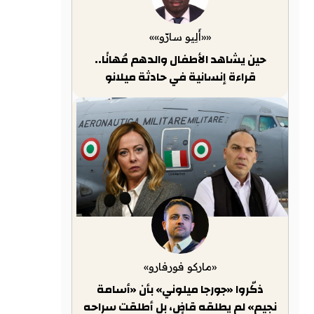
««أَلِيو سارّو»»
حين يشاهد الأطفال والدهم مُهانًا..
قراءة إنسانية في حادثة ميلانو
«ماركو فورفارو»
ذكّروا «جورجا ميلوني» بأن «أسامة
نجيم» لم يطلقه قاضٍ، بل أطلقت سراحه