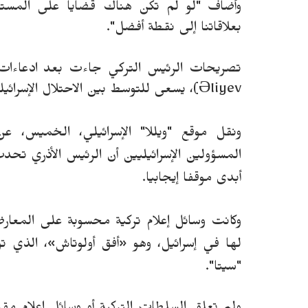
وأضاف "لو لم تكن هناك قضايا على المستوى 
بعلاقاتنا إلى نقطة أفضل".
تصريحات الرئيس التركي جاءت بعد ادعاءات إس
Əliyev
)، يسعى للتوسط بين الاحتلال الإسرائيل
ونقل موقع "ويللا" الإسرائيلي، الخميس، ع
المسؤولين الإسرائيليين أن الرئيس الأذري تح
أبدى موقفا إيجابيا.
وكانت وسائل إعلام تركية محسوبة على المعا
لها في إسرائيل، وهو
«
أفق أولوتاش
»
، الذي ت
"سيتا".