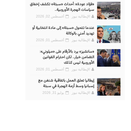
«فؤاد عودة»: أحداث «سبتة» تكشف إخفاق
سياسات الهجرة الأوروبية..
الإيطالية نيوز
أغسطس 02, 2026
عندما تتحول «سبتة» إلى مادة انتخابية أو
تهديد أمني بالوكالة
الإيطالية نيوز
أغسطس 01, 2026
«سانشيز» يرد بالأرقام على «ميلوني»:
التضامن خيار.. لكن احترام القوانين
الأوروبية ليس كذلك
الإيطالية نيوز
أغسطس 01, 2026
إيطاليا تعلق العمل باتفاقية شنغن مع
إسبانيا وسط أزمة الهجرة في سبتة
الإيطالية نيوز
يوليو 31, 2026