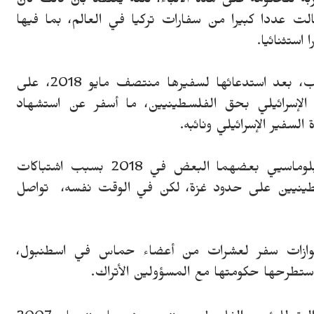
بة للحكومة على هذه الأنباء، لكنه يعتقد بأن ذلك كان
ت عددا كبيرا من سفارات تركيا في العالم، بما فيها
استثنائيا.
ولم تقرر تركيا بعد إعادة سفيرها إلى تل أبيب، بعد استدعائها لسفيرها منتصف مايو 2018، على
ل الإسرائيلي بحق الفلسطينيين، ما أسفر عن استشهاد
لسفير الإسرائيلي ونائبه.
وطردت تركيا وإسرائيل، الحليفان السابقان، دبلوماسيي بعضهما البعض في 2018 بسبب اشتباكات
لسطينيين على حدود غزة، لكن في الوقت نفسه، تواصل
وازات سفر لعشرات من أعضاء حماس في اسطنبول،
ستطرحها حكومتها مع المسؤولين الأتراك.