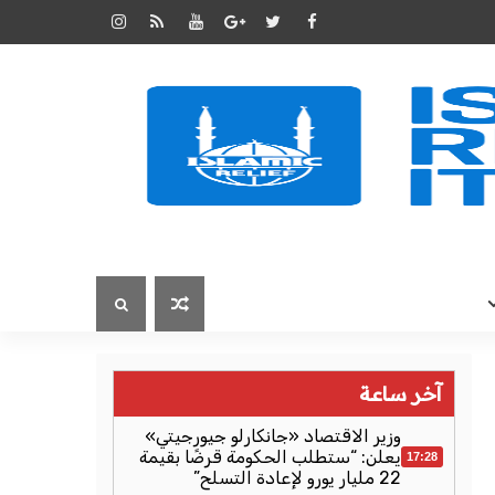
آخر ساعة
وزير الاقتصاد «جانكارلو جيورجيتي»
يعلن: “ستطلب الحكومة قرضًا بقيمة
17:28
22 مليار يورو لإعادة التسلح”