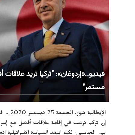
فيديو..«إردوغان»: "تركيا تريد علاقات أ
مستمر"
الإيطالية نيوز، الجمعة 25 ديسمبر 2020 ـ قال الرئيس التركي «رجب طيب
إن تركيا ترغب في إقامة علاقات أفضل مع إسرا
بين الجانبين، لكنه انتقد السياسة الإسرائيلية
ا
تج