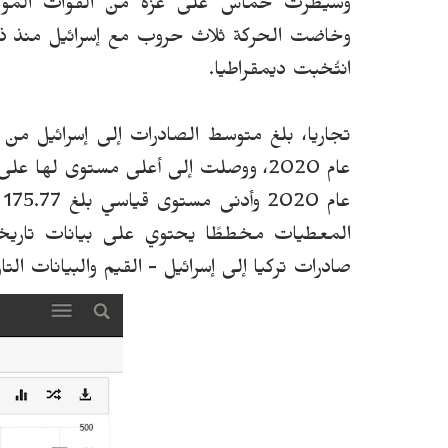
وسيطرت حماس على غزة من القوات الموال
وخاضت الحركة ثلاث حروب مع إسرائيل منذ ذ
انتُخبت ديمقراطيا.
المعطيات مخططًا يحتوي على بيانات تاريخي
صادرات تركيا إلى إسرائيل - القيم والبيانات التا