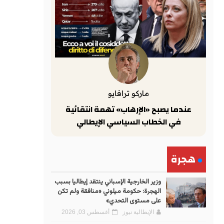
ماركو ترافايو
عندما يصبح «الإرهاب» تهمة انتقائية
في الخطاب السياسي الإيطالي
هجرة
وزير الخارجية الإسباني ينتقد إيطاليا بسبب
الهجرة: حكومة ميلوني «منافقة ولم تكن
على مستوى التحدي»
الإيطالية نيوز
أغسطس 03, 2026