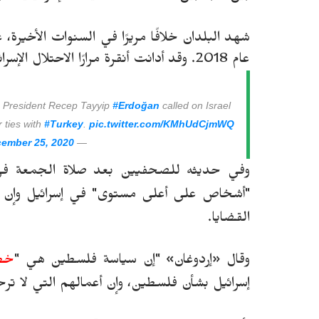
شهد البلدان خلافًا مريرًا في السنوات الأخيرة، 
عام 2018. وقد أدانت أنقرة مرارًا الاحتلال الإسرائيلي للضفة الغربية ومعاملتها للفلسطينيين.
h President Recep Tayyip
#Erdoğan
called on Israel
r ties with
#Turkey
.
pic.twitter.com/KMhUdCjmWQ
ember 25, 2020
— ANews (@anewscomtr)
وفي حديثه للصحفيين بعد صلاة الجمعة في
"أشخاص على أعلى مستوى" في إسرائيل وإن ال
القضايا.
وقال «
إ
ردوغان» "إن سياسة فلسطين هي "
خطن
إسرائيل بشأن فلسطين، وإن أعمالهم التي لا تر