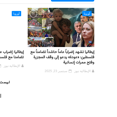
أوروبا
أوروبا
إيطاليا تشهد إضراباً عاماً حاشداً تضامناً مع
إيطاليا: إضراب
فلسطين: «عودة» يدعو إلى وقف المجزرة
تضامنا مع فلس
وفتح ممرات إنسانية
الإيطالية نيوز
الإيطالية نيوز
سبتمبر 23, 2025
ليست 
إ