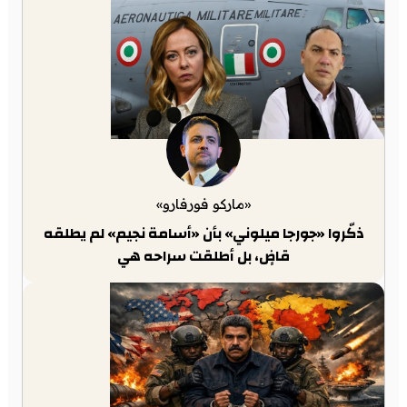
«ماركو فورفارو»
ذكّروا «جورجا ميلوني» بأن «أسامة نجيم» لم يطلقه
قاضٍ، بل أطلقت سراحه هي