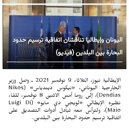
اليونان وإيطاليا تناقشان اتفاقية ترسيم حدود
البحارة بين البلدين (فيديو)
الإيطالية نيوز، الثلاثاء 9 نوفمبر 2021 ـ
وصل وزير
الخارجية اليوناني،
«
نيكوس ديندياس
» (
Nikos
Dendias
)
، إلى روما أمس الاثنين 8 نوفمبر، للقاء
نظيره الإيطالي
«
لويجي دي مايو
» (Luigi Di
Maio)
، ولترأس معه تبادل أدوات التصديق على
اتفاقية ترسيم حدود البحارة بين البلدين.