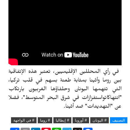
في رأي المحللين الإقليميين، تعتبر هذه الإتفاقية
بين روما وأثينا بمثابة طعنة بسهم في قلب تركيا،
التي تتهمها اليونان وحلفاؤها الغربيون بارتكاب
"انتهاكاتواستفزازات في شرق البحر المتوسط"، فضلا
عن "التهديدات" ضد أثينا.
التصنيف
# اليونان
# أوروبا
# إيطاليا
# روما
# في الواجهة
S
P
L
P
W
T
X
F