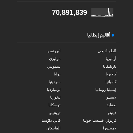
70,891,839
أقاليم إيطاليا
ألطو أديجي
أبروتسو
أومبريا
موليزي
بازيليكاتا
بييمونتي
كالابريا
بوليا
كامبانيا
سردينيا
إيميليا رومانيا
لومبارديا
لاتسيو
ليغوريا
صقلية
توسكانا
فينيتو
ترينتينو
فريولي فينيسيا جوليا
ڤالي داوُستا
لامبيدوزا
الفاتيكان