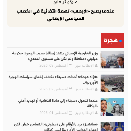
ماركو ترافايو
عندما يصبح «الإرهاب» تهمة انتقائية في الخطاب
السياسي الإيطالي
هجرة
وزير الخارجية الإسباني ينتقد إيطاليا بسبب الهجرة: حكومة
ميلوني «منافقة ولم تكن على مستوى التحدي»
الإيطالية نيوز
أغسطس 03, 2026
«فؤاد عودة»: أحداث «سبتة» تكشف إخفاق سياسات الهجرة
الأوروبية..
الإيطالية نيوز
أغسطس 02, 2026
عندما تتحول «سبتة» إلى مادة انتخابية أو تهديد أمني
بالوكالة
الإيطالية نيوز
أغسطس 01, 2026
«سانشيز» يرد بالأرقام على «ميلوني»: التضامن خيار.. لكن
احترام القوانين الأوروبية ليس كذلك