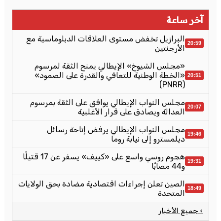
آخر ساعة
البرازيل تخفض مستوى العلاقات الدبلوماسية مع
20:59
الأرجنتين
«مجلس الشيوخ» الإيطالي يمنح الثقة لمرسوم
«الخطة الوطنية للتعافي والقدرة على الصمود»
20:51
(PNRR)
مجلس النواب الإيطالي يوافق على الثقة بمرسوم
20:07
العدالة ويصادق على قرار الأغلبية
مجلس النواب الإيطالي يرفض إتاحة رسائل
19:46
ديلمسترو إلى نيابة روما
هجوم روسي واسع على «كييف» يسفر عن 17 قتيلًا
19:31
و44 مصابًا
الصين تعلن إجراءات اقتصادية مضادة بحق الولايات
18:49
المتحدة
› جميع الأخبار