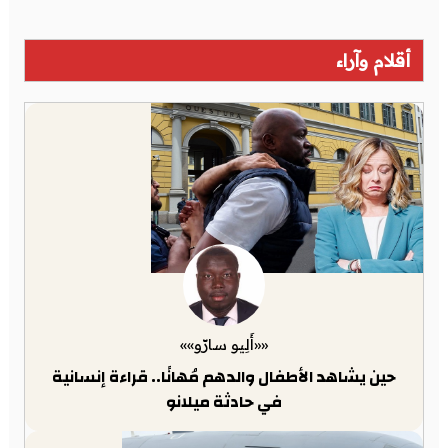
أقلام وآراء
««أَلِيو سارّو»»
حين يشاهد الأطفال والدهم مُهانًا.. قراءة إنسانية
في حادثة ميلانو