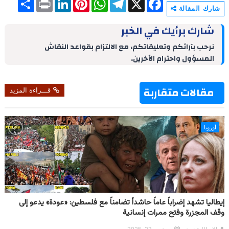
h
r
i
i
h
e
a
شارك المقالة
a
i
n
n
a
l
c
r
n
k
t
t
e
e
شارك برأيك في الخبر
e
t
e
e
s
g
b
d
r
A
r
o
نرحب بآرائكم وتعليقاتكم، مع الالتزام بقواعد النقاش
I
e
p
a
o
المسؤول واحترام الآخرين.
n
s
p
m
k
t
مقالات متقاربة
قـــراءة المزيد
أوروبا
إيطاليا تشهد إضراباً عاماً حاشداً تضامناً مع فلسطين: «عودة» يدعو إلى
وقف المجزرة وفتح ممرات إنسانية