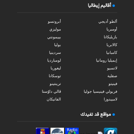
أقاليم إيطاليا
ألطو أديجي
أبروتسو
أومبريا
موليزي
بازيليكاتا
بييمونتي
كالابريا
بوليا
كامبانيا
سردينيا
إيميليا رومانيا
لومبارديا
لاتسيو
ليغوريا
صقلية
توسكانا
فينيتو
ترينتينو
فريولي فينيسيا جوليا
ڤالي داوُستا
لامبيدوزا
الفاتيكان
مواقع قد تفيدك