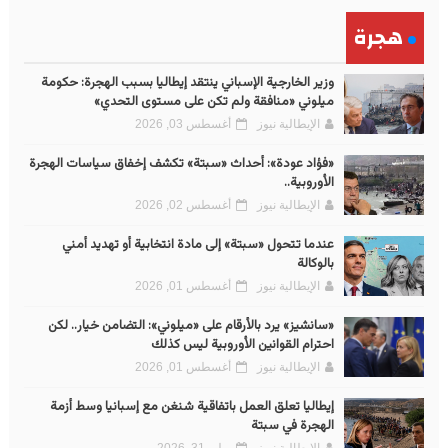
هجرة
وزير الخارجية الإسباني ينتقد إيطاليا بسبب الهجرة: حكومة
ميلوني «منافقة ولم تكن على مستوى التحدي»
الإيطالية نيوز
أغسطس 03, 2026
«فؤاد عودة»: أحداث «سبتة» تكشف إخفاق سياسات الهجرة
الأوروبية..
الإيطالية نيوز
أغسطس 02, 2026
عندما تتحول «سبتة» إلى مادة انتخابية أو تهديد أمني
بالوكالة
الإيطالية نيوز
أغسطس 01, 2026
«سانشيز» يرد بالأرقام على «ميلوني»: التضامن خيار.. لكن
احترام القوانين الأوروبية ليس كذلك
الإيطالية نيوز
أغسطس 01, 2026
إيطاليا تعلق العمل باتفاقية شنغن مع إسبانيا وسط أزمة
الهجرة في سبتة