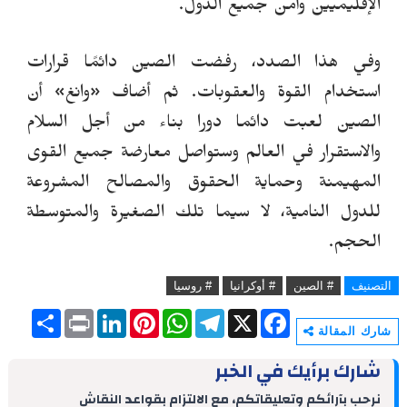
الإقليميين وأمن جميع الدول.
وفي هذا الصدد، رفضت الصين دائمًا قرارات
استخدام القوة والعقوبات.
ثم أضاف
«
وانغ
»
أن
الصين لعبت دائما دورا بناء من أجل السلام
والاستقرار في العالم وستواصل معارضة جميع القوى
المهيمنة وحماية الحقوق والمصالح المشروعة
للدول النامية، لا سيما تلك الصغيرة والمتوسطة
الحجم.
التصنيف
# الصين
# أوكرانيا
# روسيا
S
P
L
P
W
T
X
F
h
r
i
i
h
e
a
شارك المقالة
a
i
n
n
a
l
c
r
n
k
t
t
e
e
شارك برأيك في الخبر
e
t
e
e
s
g
b
d
r
A
r
o
نرحب بآرائكم وتعليقاتكم، مع الالتزام بقواعد النقاش
I
e
p
a
o