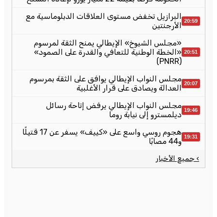
البرازيل تخفض مستوى العلاقات الدبلوماسية مع
20:59
الأرجنتين
«مجلس الشيوخ» الإيطالي يمنح الثقة لمرسوم
«الخطة الوطنية للتعافي والقدرة على الصمود»
20:51
(PNRR)
مجلس النواب الإيطالي يوافق على الثقة بمرسوم
20:07
العدالة ويصادق على قرار الأغلبية
مجلس النواب الإيطالي يرفض إتاحة رسائل
19:46
ديلمسترو إلى نيابة روما
هجوم روسي واسع على «كييف» يسفر عن 17 قتيلًا
19:31
و44 مصابًا
› جميع الأخبار