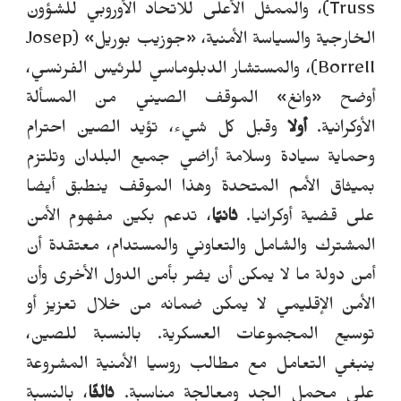
Truss)، والممثل الأعلى للاتحاد الأوروبي للشؤون
الخارجية والسياسة الأمنية،
«
جوزيب بوريل
»
(Josep
Borrell)، والمستشار الدبلوماسي للرئيس الفرنسي،
أوضح
«
وانغ
»
الموقف الصيني من المسألة
الأوكرانية.
أولا
وقبل كل شيء، تؤيد الصين احترام
وحماية سيادة وسلامة أراضي جميع البلدان وتلتزم
بميثاق الأمم المتحدة وهذا الموقف ينطبق أيضا
على قضية أوكرانيا.
ثانيًا
، تدعم بكين مفهوم الأمن
المشترك والشامل والتعاوني والمستدام، معتقدة أن
أمن دولة ما لا يمكن أن يضر بأمن الدول الأخرى وأن
الأمن الإقليمي لا يمكن ضمانه من خلال تعزيز أو
توسيع المجموعات العسكرية.
بالنسبة للصين،
ينبغي التعامل مع مطالب روسيا الأمنية المشروعة
على محمل الجد ومعالجة مناسبة.
ثالثًا
، بالنسبة