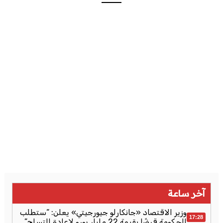
آخر ساعة
وزير الاقتصاد «جانكارلو جيورجيتي» يعلن: “ستطلب
17:28
الحكومة قرضًا بقيمة 22 مليار يورو لإعادة التسلح”