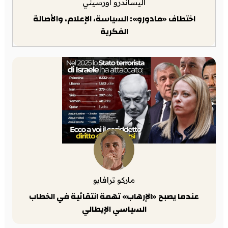
أليساندرو أورسيني
اختطاف «مادورو»: السياسة، الإعلام، والأصالة
الفكرية
ماركو ترافايو
عندما يصبح «الإرهاب» تهمة انتقائية في الخطاب
السياسي الإيطالي