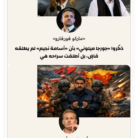
«ماركو فورفارو»
ذكّروا «جورجا ميلوني» بأن «أسامة نجيم» لم يطلقه
قاضٍ، بل أطلقت سراحه هي