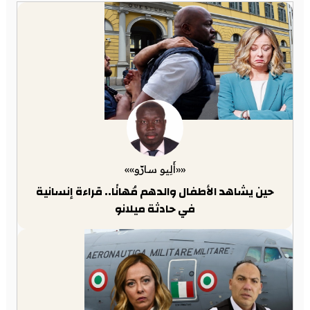
««أَلِيو سارّو»»
حين يشاهد الأطفال والدهم مُهانًا.. قراءة إنسانية
في حادثة ميلانو