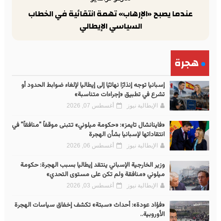
عندما يصبح «الإرهاب» تهمة انتقائية في الخطاب
السياسي الإيطالي
هجرة
إسبانيا توجه إنذارًا نهائيًا إلى إيطاليا لإلغاء ضوابط الحدود أو
تشرع في تطبيق «إجراءات متناسبة»
الإيطالية نيوز
أغسطس 07, 2026
«فاينانشال تايمز»: «حكومة ميلوني» تتبنى موقفاً "منافقاً" في
انتقاداتها لإسبانيا بشأن الهجرة
الإيطالية نيوز
أغسطس 06, 2026
وزير الخارجية الإسباني ينتقد إيطاليا بسبب الهجرة: حكومة
ميلوني «منافقة ولم تكن على مستوى التحدي»
الإيطالية نيوز
أغسطس 03, 2026
«فؤاد عودة»: أحداث «سبتة» تكشف إخفاق سياسات الهجرة
الأوروبية..