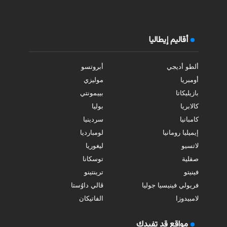
أقاليم إيطاليا
ألطو أديجي
أبروتسو
أومبريا
موليزي
بازيليكاتا
بييمونتي
كالابريا
بوليا
كامبانيا
سردينيا
إيميليا رومانيا
لومبارديا
لاتسيو
ليغوريا
صقلية
توسكانا
فينيتو
ترينتينو
فريولي فينيسيا جوليا
ڤالي داوُستا
لامبيدوزا
الفاتيكان
مواقع قد تفيدك