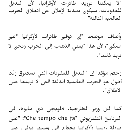
"لا يمكننا توريد طائرات لأوكرانيا، لأن البديل
للعقوبات، سيكون بمثابة الإعلان عن انطلاق الحرب
العالمية الثالثة"
وأضاف موضحا "إن
توفير طائرات لأوكرانيا "غير
ممكن"، لأن هذا "يعني الذهاب إلى الحرب ونحن لا
نريد ذلك".
وختم مؤكدا إن "البديل للعقوبات التي تستغرق وقتا
أطول هو الحرب العالمية الثالثة التي لا نريدها على
الاطلاق".
كما قال وزير الخارجية، «لويجي دي مايو»، في
البرنامج التلفزيوني "Che tempo che fa":
"على
طاولة روسيا وأوكرانيا نحتاج إلى وسيط دولي.
على