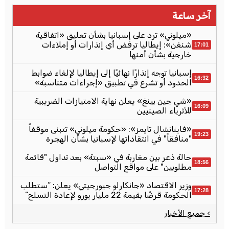
آخر ساعة
«ميلوني» ترد على إسبانيا بشأن تعليق «اتفاقية
شنغن»: إيطاليا ترفض أي إنذارات أو إملاءات
17:01
خارجية بشأن أمنها
إسبانيا توجه إنذارًا نهائيًا إلى إيطاليا لإلغاء ضوابط
16:32
الحدود أو تشرع في تطبيق «إجراءات متناسبة»
«شي جين بينغ» يعلن نهاية الامتيازات الضريبية
16:09
للأثرياء الصينيين
«فاينانشال تايمز»: «حكومة ميلوني» تتبنى موقفاً
19:23
"منافقاً" في انتقاداتها لإسبانيا بشأن الهجرة
حالة ذعر بين مغاربة في «سبتة» بعد تداول "قائمة
18:56
مطلوبين" على مواقع التواصل
وزير الاقتصاد «جانكارلو جيورجيتي» يعلن: “ستطلب
17:28
الحكومة قرضًا بقيمة 22 مليار يورو لإعادة التسلح”
› جميع الأخبار