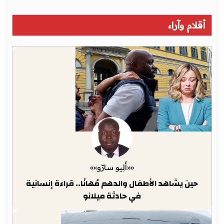
أقلام وآراء
««أَلِيو سارّو»»
حين يشاهد الأطفال والدهم مُهانًا.. قراءة إنسانية
في حادثة ميلانو