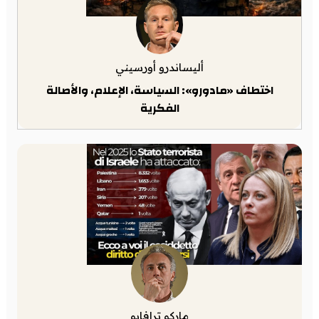
أليساندرو أورسيني
اختطاف «مادورو»: السياسة، الإعلام، والأصالة
الفكرية
ماركو ترافايو