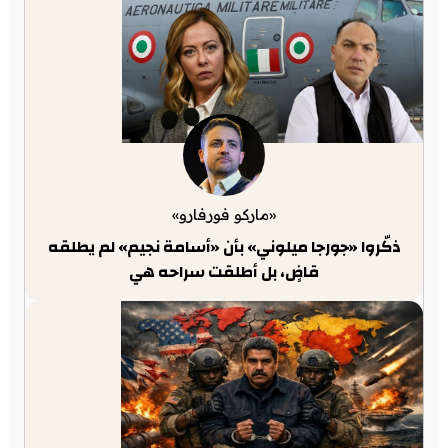
«ماركو فورفارو»
ذكّروا «جورجا ميلوني» بأن «أسامة نجيم» لم يطلقه
قاضٍ، بل أطلقت سراحه هي