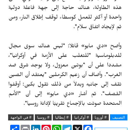
هذه الطاولة، هناك حاجة إلى جهة فاعلة دولية
واحدة أو أكثر للعمل كوسطاء لوقف إطلاق النار، ومن
ثم لإيجاد اتفاق سلام".
وأضح «دي مايو» قائلا: "ليس هناك سوى مجال
للدبلوماسية "للتغلب على الأزمة في أوكرانيا"،
مشددا على أن "بوتين معزول، ولا يوجد شرق ضد
الغرب". وأضاف أن زعيم الكرملين "يعتقد أن الصين
تقف إلى جانبه وبدلاً من ذلك تقول بكين: أوقفوا
القصف". ثم أشار «دي مايو» إلى أن "الأمم
المتحدة صوتت بالإجماع تقريبًا لإدانة روسيا".
التصنيف
# أوروبا
# أوكرانيا
# إيطاليا
# روسيا
# في الواجهة
S
P
L
P
W
T
X
F