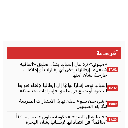
آخر ساعة
«ميلوني» ترد على إسبانيا بشأن تعليق «اتفاقية
شنغن»: إيطاليا ترفض أي إنذارات أو إملاءات
17:01
خارجية بشأن أمنها
إسبانيا توجه إنذارًا نهائيًا إلى إيطاليا لإلغاء ضوابط
16:32
الحدود أو تشرع في تطبيق «إجراءات متناسبة»
«شي جين بينغ» يعلن نهاية الامتيازات الضريبية
16:09
للأثرياء الصينيين
«فاينانشال تايمز»: «حكومة ميلوني» تتبنى موقفاً
19:23
"منافقاً" في انتقاداتها لإسبانيا بشأن الهجرة