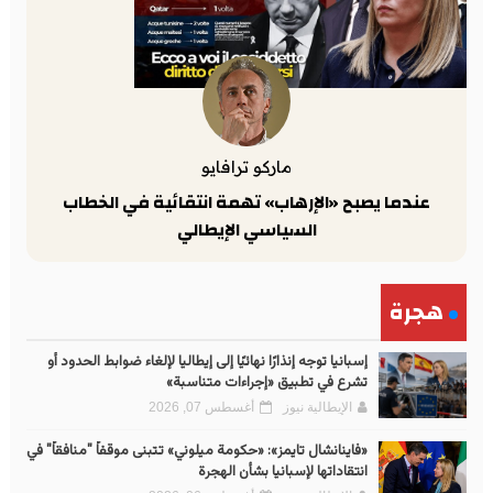
ماركو ترافايو
عندما يصبح «الإرهاب» تهمة انتقائية في الخطاب
السياسي الإيطالي
هجرة
إسبانيا توجه إنذارًا نهائيًا إلى إيطاليا لإلغاء ضوابط الحدود أو
تشرع في تطبيق «إجراءات متناسبة»
الإيطالية نيوز
أغسطس 07, 2026
«فاينانشال تايمز»: «حكومة ميلوني» تتبنى موقفاً "منافقاً" في
انتقاداتها لإسبانيا بشأن الهجرة