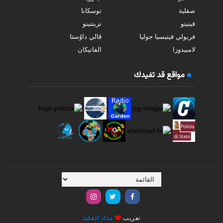
صقلية
توسكانا
فينيتو
ترينتينو
فريولي فينيسيا جوليا
ڤالي داوُستا
لامبيدوزا
الفاتيكان
مواقع قد تفيدك
تعريب
مداد الجليد