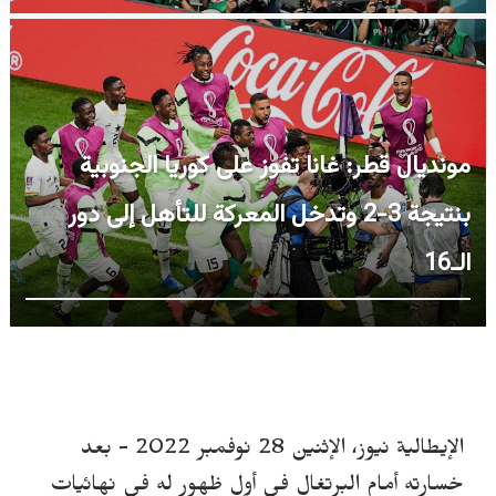
مونديال قطر: غانا تفوز على كوريا الجنوبية
بنتيجة 3-2 وتدخل المعركة للتأهل إلى دور
الـ16
الإيطالية نيوز، الإثنين 28 نوفمبر 2022 -
بعد
خسارته أمام البرتغال في أول ظهور له في نهائيات