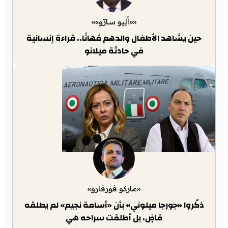
««أَلِيو سارّو»»
حين يشاهد الأطفال والدهم مُهانًا.. قراءة إنسانية
في حادثة ميلانو
«ماركو فورفارو»
ذكّروا «جورجا ميلوني» بأن «أسامة نجيم» لم يطلقه
قاضٍ، بل أطلقت سراحه هي