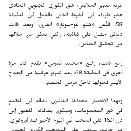
غرفة تغيير الملابس، شق الكوري الجنوبي الحادي
عشر طريقه في الشوط الثاني بالفعل في الدقيقة
58، قلّص «تشو غو-سونغ» الفارق، وبعد ثلاث
دقائق حصل على ثنائيته، والتي تمكن من خلالها
من تحقيق التعادل.
ومع ذلك، وضع «محمد قدو
س» تقدم غانا مرة
أخرى في الدقيقة 68، بعد تمرير عرضية من الجناح
الأيسر فحولها داخل مرمى الخصم.
وبهذا الانتصار، يحتفظ الغانيزن بآماله في التقدم
في دور المجموعات، وستكون بطاقاته للعبور إلى
دور الـ16 على المحك في اليوم الأخير ضد أوروغواي.