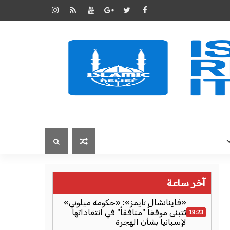
آخر ساعة
«فاينانشال تايمز»: «حكومة ميلوني»
تتبنى موقفاً "منافقاً" في انتقاداتها
19:23
لإسبانيا بشأن الهجرة