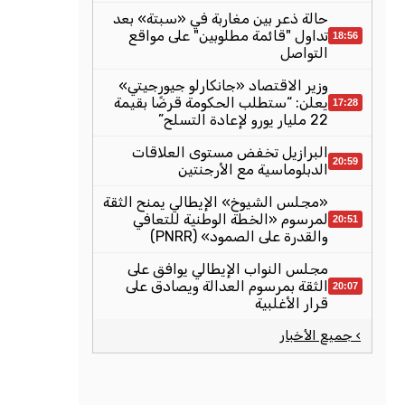
حالة ذعر بين مغاربة في «سبتة» بعد
تداول "قائمة مطلوبين" على مواقع
18:56
التواصل
وزير الاقتصاد «جانكارلو جيورجيتي»
يعلن: “ستطلب الحكومة قرضًا بقيمة
17:28
22 مليار يورو لإعادة التسلح”
البرازيل تخفض مستوى العلاقات
20:59
الدبلوماسية مع الأرجنتين
«مجلس الشيوخ» الإيطالي يمنح الثقة
لمرسوم «الخطة الوطنية للتعافي
20:51
والقدرة على الصمود» (PNRR)
مجلس النواب الإيطالي يوافق على
الثقة بمرسوم العدالة ويصادق على
20:07
قرار الأغلبية
› جميع الأخبار