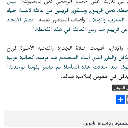
دي في تدوينة على حسابه الرسمي على فايسبوك: "
ليس
حظة.
نحن قريبون وسنكون قريبين من عائلة لاعبنا، حياة
 المدرب والزملاء.
" وأضاف المنشور نفسه: "
نشكر الاتحاد
عن قربهم منا ومن العائلة في هذه اللحظة.
"
والإدارية أقيمت صلاة الجنازة والتحية الأخيرة لروح
كافل والتآزر الذي أبداه المجتمع هنا برمته، كجالية عربية
لقوة. منذ حدثت هذه المأساة لم نشعر بكوننا لوحدنا.
"
دفن في طقوس إسلامية هناك.
 المهجر
S
h
a
r
e
لمسؤول واحترام الآخرين.