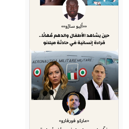
««أَلِيو سارّو»»
حين يشاهد الأطفال والدهم مُهانًا..
قراءة إنسانية في حادثة ميلانو
«ماركو فورفارو»