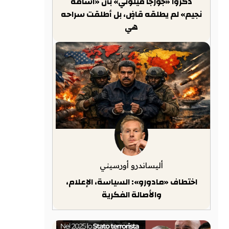
ذكّروا «جورجا ميلوني» بأن «أسامة
نجيم» لم يطلقه قاضٍ، بل أطلقت سراحه
هي
أليساندرو أورسيني
اختطاف «مادورو»: السياسة، الإعلام،
والأصالة الفكرية