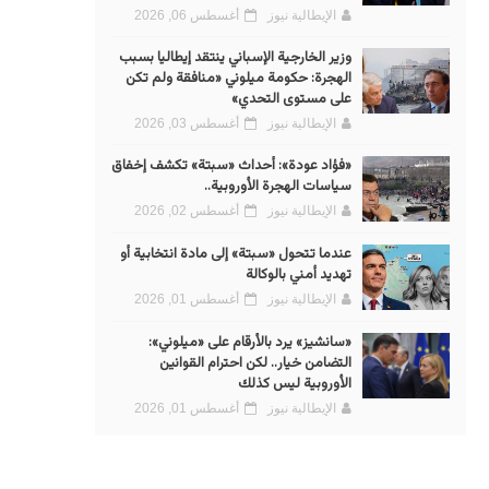
الإيطالية نيوز
أغسطس 06, 2026
وزير الخارجية الإسباني ينتقد إيطاليا بسبب
الهجرة: حكومة ميلوني «منافقة ولم تكن
على مستوى التحدي»
الإيطالية نيوز
أغسطس 03, 2026
«فؤاد عودة»: أحداث «سبتة» تكشف إخفاق
سياسات الهجرة الأوروبية..
الإيطالية نيوز
أغسطس 02, 2026
عندما تتحول «سبتة» إلى مادة انتخابية أو
تهديد أمني بالوكالة
الإيطالية نيوز
أغسطس 01, 2026
«سانشيز» يرد بالأرقام على «ميلوني»:
التضامن خيار.. لكن احترام القوانين
الأوروبية ليس كذلك
الإيطالية نيوز
أغسطس 01, 2026