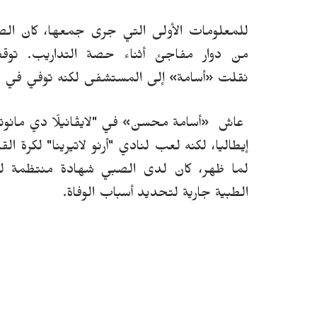
للمعلومات الأولى التي جرى جمعها
، كان ال
ص
من دوار مفاجئ أثناء حصة التداريب.
تو
نقلت
«
أسامة
»
إلى المستشفى لكنه توفي في غر
عاش
«
أسامة محسن
»
في "لايڤانيلّا دي مانوت
إيطاليا، لكنه لعب لنادي "أرنو لاتيرينا" لكرة ا
لما ظهر، كان لدى
ال
صبي
شهادة منتظمة لليا
الطبية جارية لتحديد أسباب الوفاة.