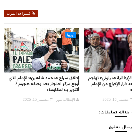
قـــراءة المزيد
أوروبا
لإيطالية «ميلوني» تهاجم
إطلاق سراح «محمد شاهين»: الإمام الذي
د قرار الإفراج عن الإمام
أُودِع مركز احتجاز بعد وصفه هجوم 7
أكتوبر بـ«المقاومة»
ديسمبر 16, 2025
الإيطالية نيوز
ديسمبر 15, 2025
هناك تعليقات:
رسال تعليق