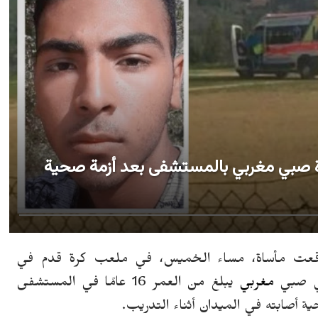
فاة صبي مغربي بالمستشفى بعد أزمة صحية
قعت
مأساة
،
مساء الخميس
، في ملعب كرة قدم في
في صبي
مغربي
يبلغ من العمر 16 عامًا في المستشفى
أصابته في الميدان أثناء التدريب.