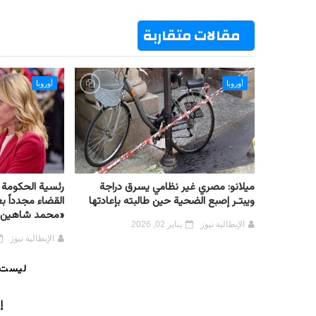
n
s
p
m
k
t
مقالات متقاربة
أوروبا
أوروبا
ميلانو: مصري غير نظامي يسرق دراجة
رئسية الحكومة ا
ويبتـر إصبع الضحية حين طالبته بإعادتها
القضاء مجدداً بع
«محمد شاهين»
الإيطالية نيوز
يناير 02, 2026
الإيطالية نيوز
ليست 
إ