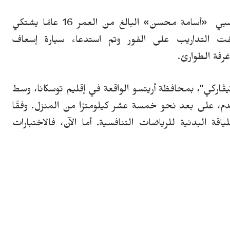
بي
«
أسامة محسن
»
البالغ من العمر 16 عامًا
يشتكي
قفت
التداريب
على الفور وتم استدعاء سيارة إسعاف
فة الطوارئ.
يڤاركي"، بمحافظة أريتسو الواقعة في إقليم توسكانا، وسط
لقدم، على بعد
ن
حو خمسة عشر كيلومترًا من المنزل. وفقًا
قة البدنية للرياضات التنافسية.
أما الآن، ف
الاختبارات