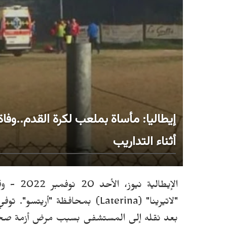
إيطاليا: مأساة بملعب لكرة القدم..و
أثناء التداريب
الإيطالية نيوز، الأحد 20 نوفمبر 2022 -
و
"لات
ي
رينا" (
Laterina
) بمحافظة "أريتسو". تو
بعد نقله إلى المستشفى بسبب مرض أزمة صحية 