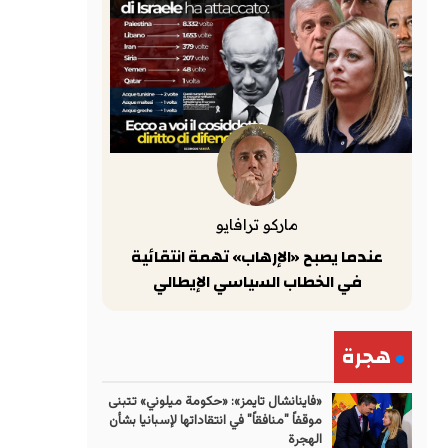
ماركو ترافايو
عندما يصبح «الإرهاب» تهمة انتقائية
في الخطاب السياسي الإيطالي
هجرة
«فاينانشال تايمز»: «حكومة ميلوني» تتبنى
موقفاً "منافقاً" في انتقاداتها لإسبانيا بشأن
الهجرة