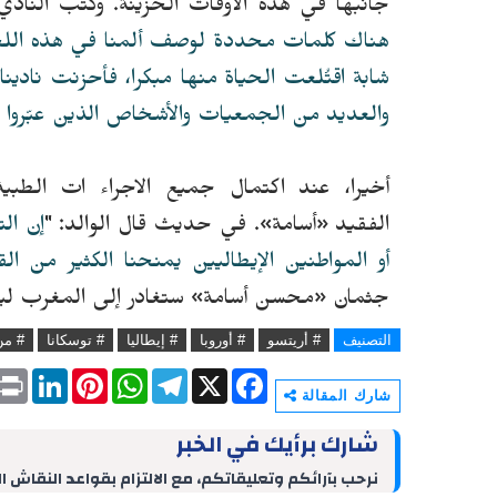
جانبها في هذه الأوقات الحزينة. وكتب النا
هناك كلمات محددة لوصف ألمنا في هذه الل
شابة اقتُلعت الحياة منها مبكرا، فأحزنت نادينا،
والعديد من الجمعيات والأشخاص الذين عبّروا 
أخيرا، عند اكتمال جميع الاجراء ات الطبية 
الفقيد
«
أسامة». في حديث قال الوالد: "
إن الت
أو المواطنين الإيطاليين يمنحنا الكثير من ا
جثمان
«
محسن أسامة» ستغادر إلى المغرب لي
التصنيف
# أريتسو
# أوروبا
# إيطاليا
# توسكانا
# من
P
L
P
W
T
X
F
r
i
i
h
e
a
شارك المقالة
i
n
n
a
l
c
n
k
t
t
e
e
شارك برأيك في الخبر
t
e
e
s
g
b
d
r
A
r
o
نرحب بآرائكم وتعليقاتكم، مع الالتزام بقواعد النقاش ا
I
e
p
a
o