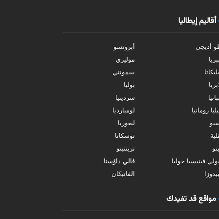
أقاليم إيطاليا
و أديجي
أبروتسو
بريا
موليزي
ليكاتا
بييمونتي
بريا
بوليا
انيا
سردينيا
ليا رومانيا
لومبارديا
سيو
ليغوريا
ية
توسكانا
تو
ترينتينو
ولي فينيسيا جوليا
ڤالي داوُستا
يدوزا
الفاتيكان
مواقع قد تفيدك