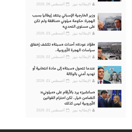
الإيطالية نيوز
أغسطس 06, 2026
وزير الخارجية الإسباني ينتقد إيطاليا بسبب
الهجرة: حكومة ميلوني «منافقة ولم تكن
على مستوى التحدي»
الإيطالية نيوز
أغسطس 03, 2026
«فؤاد عودة»: أحداث «سبتة» تكشف إخفاق
سياسات الهجرة الأوروبية..
الإيطالية نيوز
أغسطس 02, 2026
عندما تتحول «سبتة» إلى مادة انتخابية أو
تهديد أمني بالوكالة
الإيطالية نيوز
أغسطس 01, 2026
«سانشيز» يرد بالأرقام على «ميلوني»:
التضامن خيار.. لكن احترام القوانين
الأوروبية ليس كذلك
الإيطالية نيوز
أغسطس 01, 2026