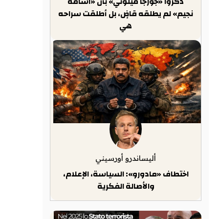
ذكّروا «جورجا ميلوني» بأن «أسامة
نجيم» لم يطلقه قاضٍ، بل أطلقت سراحه
هي
أليساندرو أورسيني
اختطاف «مادورو»: السياسة، الإعلام،
والأصالة الفكرية