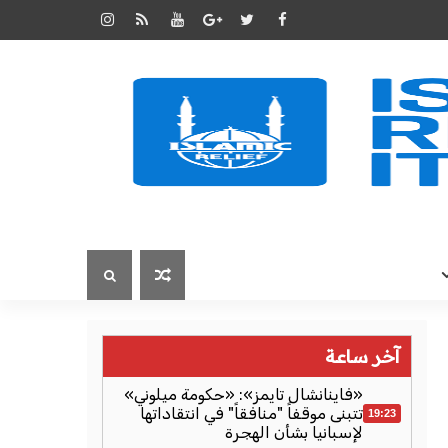
آخر ساعة
«فاينانشال تايمز»: «حكومة ميلوني»
تتبنى موقفاً "منافقاً" في انتقاداتها
19:23
لإسبانيا بشأن الهجرة