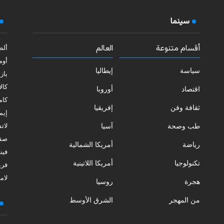
سينما
أقسام متنوعة
العالم
ألط
أوم
سياسة
إيطاليا
بازي
كالا
اقتصاد
أوروبا
كامب
ثقافة وفن
إفريقيا
إيمي
طب وصحة
آسيا
لات
صقل
رياضة
أمريكا الشمالية
فيني
تكنولوجيا
أمريكا اللاتينية
فري
لامب
هجرة
روسيا
من المهجر
الشرق الأوسط