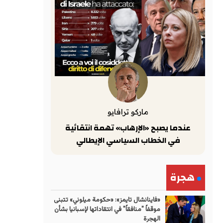
ماركو ترافايو
عندما يصبح «الإرهاب» تهمة انتقائية
في الخطاب السياسي الإيطالي
هجرة
«فاينانشال تايمز»: «حكومة ميلوني» تتبنى
موقفاً "منافقاً" في انتقاداتها لإسبانيا بشأن
الهجرة