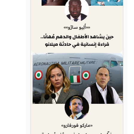
««أَلِيو سارّو»»
حين يشاهد الأطفال والدهم مُهانًا..
قراءة إنسانية في حادثة ميلانو
«ماركو فورفارو»