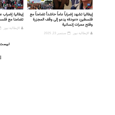
إيطاليا تشهد إضراباً عاماً حاشداً تضامناً مع
إيطاليا: إضراب
فلسطين: «عودة» يدعو إلى وقف المجزرة
تضامنا مع فلس
وفتح ممرات إنسانية
الإيطالية نيوز
الإيطالية نيوز
سبتمبر 23, 2025
ليست 
إ