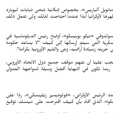
مانويل ألباريس»، بخصوص إمكانية شحن دبابات ليوبارد
ر ظهرها لأوكرانيا أبدًا عندما احتاجت لذلك ولن تفعل ذلك
دوفي «نيكو بوبيسكو»، أوضح رئيس الدبلوماسية في
كرية التي سيتم إرسالها إلى كييف "لا يساعد حكومة
ريته زسيادة أراضيه، وعن والقيم الأوروبية بكرامة".
 "يجب علينا أن نفهم موقف جميع دول الاتحاد الأوروبي،
 ربما تكون في النهاية أفضل وسيلة لمواجهة العدوان
كده الرئيس الأوكراني، «فولوديمير زيلينسكي»، ردًا على
ينكو»، الذي أفاد بأن كييف اقترحت على مينسك توقيع