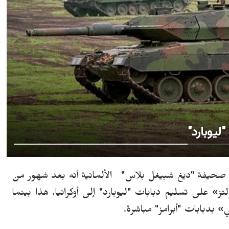
"ليوبارد"
غ
شبيغل بلاس" الألمانية أنه بعد شهور من
ز» على تسليم دبابات "ليوبارد" إلى أوكرانيا. هذا بينما
 بدبابات "أبرامز" مباشرة.