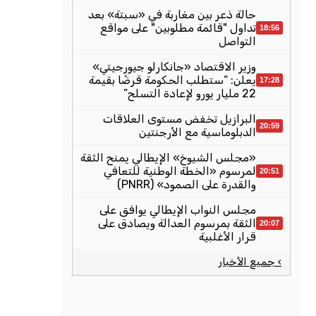
حالة ذعر بين مغاربة في «سبتة» بعد
تداول "قائمة مطلوبين" على مواقع
18:56
التواصل
وزير الاقتصاد «جانكارلو جيورجيتي»
يعلن: “ستطلب الحكومة قرضًا بقيمة
17:28
22 مليار يورو لإعادة التسلح”
البرازيل تخفض مستوى العلاقات
20:59
الدبلوماسية مع الأرجنتين
«مجلس الشيوخ» الإيطالي يمنح الثقة
لمرسوم «الخطة الوطنية للتعافي
20:51
والقدرة على الصمود» (PNRR)
مجلس النواب الإيطالي يوافق على
الثقة بمرسوم العدالة ويصادق على
20:07
قرار الأغلبية
› جميع الأخبار