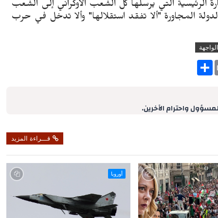
ة الرئيسية التي يرسلها كل الشعب الأوكراني إلى الشعب
لدولة المجاورة "ألا تفقد استقلالها" وألا تدخل في حرب
لواجهة
S
h
a
r
e
لمسؤول واحترام الآخرين.
قـــراءة المزيد
أوروبا