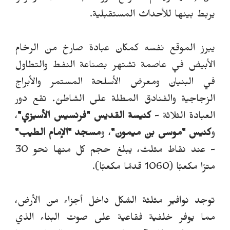
يربط بينها للأحداث المستقبلية.
يبرز الموقع نفسه كمكان عبادة صارخ من الرخام
الأبيض في عاصمة تشتهر بصناعة النفط
والتطاول
في البنيان
ومعرض الأسلحة المستمر والأبراج
الزجاجية والفنادق المطلة على الشاطئ.
تقع دور
العبادة الثلاثة -
كنيسة القديس "فرنسيس الأسيزي"
،
و
كنيس "موسى بن ميمون"
، و
مسجد "الإمام الطيب"
- عند نقاط مثلث، يبلغ حجم كل منها
ن
حو 30
مترًا مكعبًا (1060 قدمًا مكعبًا).
توجد نوافير مثلثة الشكل داخل أجزاء من الأرض،
مما يوفر خلفية فقاعية على صوت البناء الذي