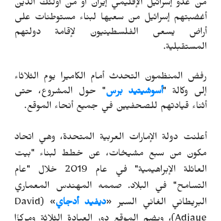
من عدو إسرائيل الإقليمي إيران أو من أولئك الذين
أغضبتهم إسرائيل من سعيها لبناء مستوطنات على
أراض يسعى الفلسطينيون لإقامة دولتهم
المستقبلية.
رفض المنظمون التحدث أمام الكاميرا يوم الثلاثاء
إلى وكالة "
أسوشيتيد برس
" حول المشروع، حتى
أثناء قيادتهم للصحفيين في جميع أنحاء الموقع.
أعلنت دولة الإمارات العربية المتحدة، وهي اتحاد
مكون من سبع مشيخات، عن خطط لبناء "بيت
العائلة الإبراهيمية" في عام 2019 خلال "عام
التسامح" في البلاد. صممه المهندس المعماري
البريطاني الغاني السير
«
ديفيد أدجاي
» (
David
Adjaye
)، ويضم الموقع دور العبادة الثلاثة ومركزًا