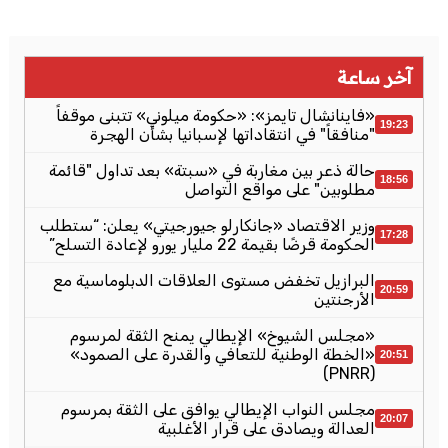
آخر ساعة
«فاينانشال تايمز»: «حكومة ميلوني» تتبنى موقفاً
19:23
"منافقاً" في انتقاداتها لإسبانيا بشأن الهجرة
حالة ذعر بين مغاربة في «سبتة» بعد تداول "قائمة
18:56
مطلوبين" على مواقع التواصل
وزير الاقتصاد «جانكارلو جيورجيتي» يعلن: “ستطلب
17:28
الحكومة قرضًا بقيمة 22 مليار يورو لإعادة التسلح”
البرازيل تخفض مستوى العلاقات الدبلوماسية مع
20:59
الأرجنتين
«مجلس الشيوخ» الإيطالي يمنح الثقة لمرسوم
«الخطة الوطنية للتعافي والقدرة على الصمود»
20:51
(PNRR)
مجلس النواب الإيطالي يوافق على الثقة بمرسوم
20:07
العدالة ويصادق على قرار الأغلبية