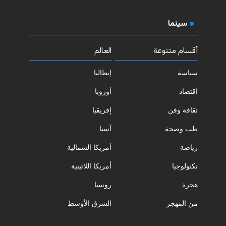
سينما
أقسام متنوعة
العالم
سياسة
إيطاليا
اقتصاد
أوروبا
ثقافة وفن
إفريقيا
طب وصحة
آسيا
رياضة
أمريكا الشمالية
تكنولوجيا
أمريكا اللاتينية
هجرة
روسيا
من المهجر
الشرق الأوسط