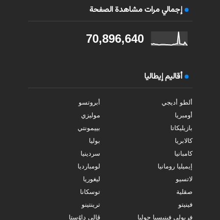
إجمالي مرات مشاهدة الصفحة
70,896,640
أقاليم إيطاليا
ألطو أديجي
أبروتسو
أومبريا
موليزي
بازيليكاتا
بييمونتي
كالابريا
بوليا
كامبانيا
سردينيا
إيميليا رومانيا
لومبارديا
لاتسيو
ليغوريا
صقلية
توسكانا
فينيتو
ترينتينو
فريولي فينيسيا جوليا
ڤالي داوُستا