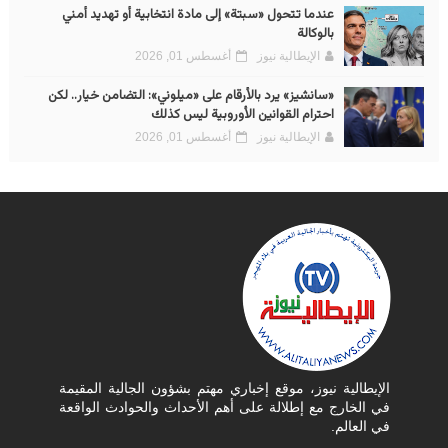
عندما تتحول «سبتة» إلى مادة انتخابية أو تهديد أمني
بالوكالة
الإيطالية نيوز
أغسطس 01, 2026
«سانشيز» يرد بالأرقام على «ميلوني»: التضامن خيار.. لكن
احترام القوانين الأوروبية ليس كذلك
الإيطالية نيوز
أغسطس 01, 2026
الإيطالية نيوز، موقع إخباري مهتم بشؤون الجالية المقيمة
في الخارج مع إطلالة على أهم الأحداث والحوادث الواقعة
في العالم.