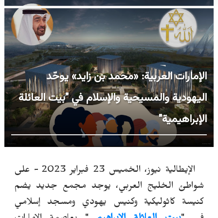
الإمارات العربية: «محمد بن زايد» يوحّد
اليهودية والمسيحية والإسلام في "بيت العائلة
الإبراهيمية"
الإيطالية نيوز، الخميس 23 فبراير 2023 -
على
شواطئ الخليج العربي، يوجد مجمع جديد يضم
كنيسة كاثوليكية وكنيس يهودي ومسجد إسلامي