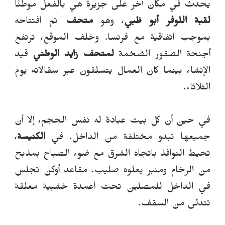
يحدث في مكان آخر على جزيرة هي بالفعل موطنًا
لقبة اللوفر أبو ظبي
، وهو
متحف
تم افتتاحه
بموجب اتفاقية مع فرنسا.
وخلف الموقع، ترتفع
أجنحة الصقور الضخمة
لمتحف زايد الوطني
قيد
الإنشاء بينما كان العمال يتسلقون عبر سقالاته يوم
الثلاثاء.
في حين أن كل بيت عبادة له نفس الحجم، إلا أن
جميعها تبدو مختلفة من الداخل. في
الكنيسة
،
تحيط النوافذ باتجاه الشرق مع ضوء الصباح بمذبح
من الرخام ومنبر
ي
علوه صليب. مقاعد أوكن تجلس
في الداخل للمصلين تحت أعمدة خشبية معلقة
تتدلى من السقف.