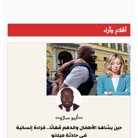
أقلام وآراء
««أَلِيو سارّو»»
حين يشاهد الأطفال والدهم مُهانًا.. قراءة إنسانية
في حادثة ميلانو