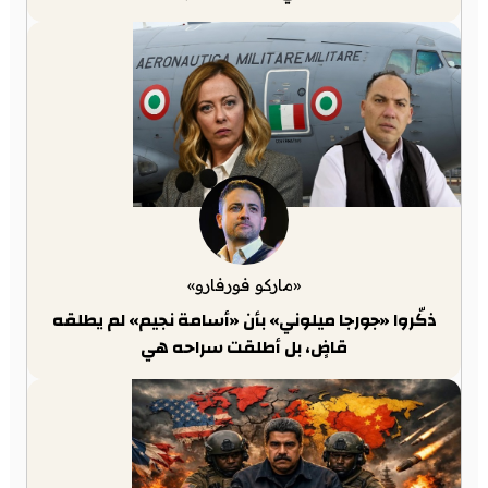
«ماركو فورفارو»
ذكّروا «جورجا ميلوني» بأن «أسامة نجيم» لم يطلقه
قاضٍ، بل أطلقت سراحه هي