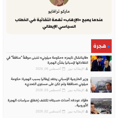
ماركو ترافايو
عندما يصبح «الإرهاب» تهمة انتقائية في الخطاب
السياسي الإيطالي
هجرة
«فاينانشال تايمز»: «حكومة ميلوني» تتبنى موقفاً "منافقاً" في
انتقاداتها لإسبانيا بشأن الهجرة
الإيطالية نيوز
أغسطس 06, 2026
وزير الخارجية الإسباني ينتقد إيطاليا بسبب الهجرة: حكومة
ميلوني «منافقة ولم تكن على مستوى التحدي»
الإيطالية نيوز
أغسطس 03, 2026
«فؤاد عودة»: أحداث «سبتة» تكشف إخفاق سياسات الهجرة
الأوروبية..
الإيطالية نيوز
أغسطس 02, 2026